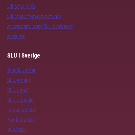
vill söka jobb
vill rapportera om naturen
är verksam inom SLU:s sektorer
är alumn
SLU i Sverige
Alla SLU-orter
SLU Alnarp
SLU Umeå
SLU Uppsala
Jobba på SLU
Kontakta SLU
Stöd SLU