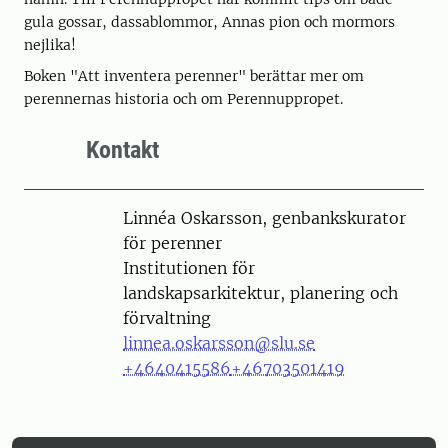
gula gossar, dassablommor, Annas pion och mormors
nejlika!
Boken "Att inventera perenner" berättar mer om
perennernas historia och om Perennuppropet.
Kontakt
Person
Linnéa Oskarsson, genbankskurator
för perenner
Institutionen för
landskapsarkitektur, planering och
förvaltning
linnea.oskarsson@slu.se
+4640415586
+46703501419