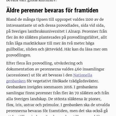
bevara vårt gröna kulturarv!
Äldre perenner bevaras för framtiden
Bland de många tipsen till uppropet valdes 1100 av de
intressantaste ut och dessa provodlades, sida vid sida,
på Sveriges lantbruksuniversitet i Alnarp. Perenner från
fler än 80 släkten planterades på provodlingsfältet, allt
från låga marktäckare till mer än två meter höga
gullbollar, sliden och jättevädd. Här kan du läsa mer om
provodlingen.
Efter flera års provodling, utvärdering och
dokumentation av perennerna valdes 460 insamlingar
(accessioner) ut för att bevaras i den
Nationella
genbanken
för vegetativt förökade trädgårdsväxter.
Genbanken invigdes sommaren 2016. I genbankens
samlingar finns perenner från fler än 70 släkten och från
alla Sveriges landskap. De största släktena är pioner,
flox, iris, astrar och primulor. I genbanken ska de utvalda
perennerna bevaras för framtiden, men det ska också gå