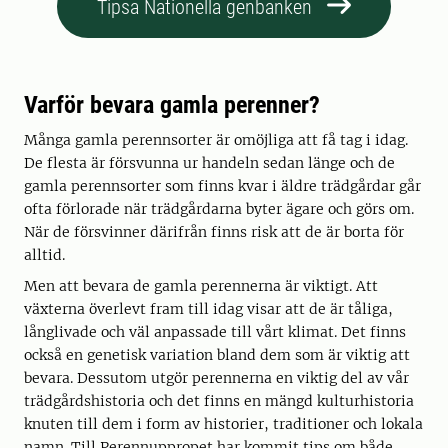
Tipsa Nationella genbanken
Varför bevara gamla perenner?
Många gamla perennsorter är omöjliga att få tag i idag.
De flesta är försvunna ur handeln sedan länge och de
gamla perennsorter som finns kvar i äldre trädgårdar går
ofta förlorade när trädgårdarna byter ägare och görs om.
När de försvinner därifrån finns risk att de är borta för
alltid.
Men att bevara de gamla perennerna är viktigt. Att
växterna överlevt fram till idag visar att de är tåliga,
långlivade och väl anpassade till vårt klimat. Det finns
också en genetisk variation bland dem som är viktig att
bevara. Dessutom utgör perennerna en viktig del av vår
trädgårdshistoria och det finns en mängd kulturhistoria
knuten till dem i form av historier, traditioner och lokala
namn. Till Perennuppropet har kommit tips om både