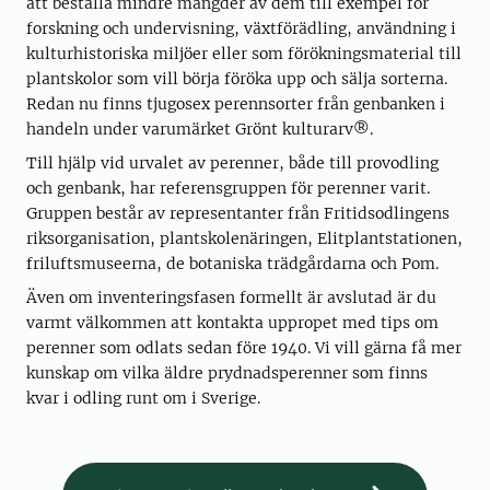
att beställa mindre mängder av dem till exempel för
forskning och undervisning, växtförädling, användning i
kulturhistoriska miljöer eller som förökningsmaterial till
plantskolor som vill börja föröka upp och sälja sorterna.
Redan nu finns tjugosex perennsorter från genbanken i
handeln under varumärket Grönt kulturarv®.
Till hjälp vid urvalet av perenner, både till provodling
och genbank, har referensgruppen för perenner varit.
Gruppen består av representanter från Fritidsodlingens
riksorganisation, plantskolenäringen, Elitplantstationen,
friluftsmuseerna, de botaniska trädgårdarna och Pom.
Även om inventeringsfasen formellt är avslutad är du
varmt välkommen att kontakta uppropet med tips om
perenner som odlats sedan före 1940. Vi vill gärna få mer
kunskap om vilka äldre prydnadsperenner som finns
kvar i odling runt om i Sverige.