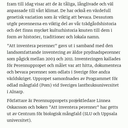
fram till idag visar att de är tåliga, långlivade och väl
anpassade till vårt klimat. De har också en värdefull
genetisk variation som är viktig att bevara. Dessutom
utgör perennerna en viktig del av vår trädgårdshistoria
och det finns mycket kulturhistoria knuten till dem i
form av historier, traditioner och lokala namn.
"Att inventera perenner" gavs ut i samband med den
landsomfattande inventering av äldre prydnadsperenner
som pågick mellan 2003 och 2011. Inventeringen kallades
för Perennuppropet och målet var att hitta, dokumentera
och bevara perenner som odlats i Sverige före andra
världskriget. Uppropet samordnades av Programmet för
odlad mångfald (Pom) vid Sveriges lantbruksuniversitet
i Alnarp.
Författare är Perennuppropets projektledare Linnea
Oskarsson och boken "Att inventera perenner" har getts
ut av Centrum för biologisk mångfald (SLU och Uppsala
universitet).