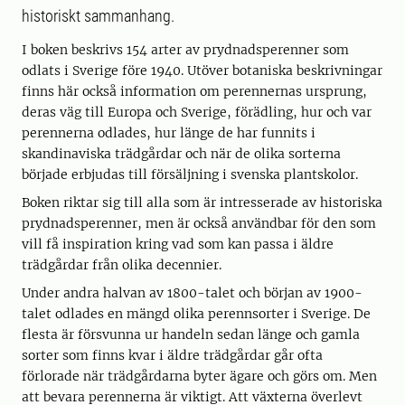
historiskt sammanhang.
I boken beskrivs 154 arter av prydnadsperenner som
odlats i Sverige före 1940. Utöver botaniska beskrivningar
finns här också information om perennernas ursprung,
deras väg till Europa och Sverige, förädling, hur och var
perennerna odlades, hur länge de har funnits i
skandinaviska trädgårdar och när de olika sorterna
började erbjudas till försäljning i svenska plantskolor.
Boken riktar sig till alla som är intresserade av historiska
prydnadsperenner, men är också användbar för den som
vill få inspiration kring vad som kan passa i äldre
trädgårdar från olika decennier.
Under andra halvan av 1800-talet och början av 1900-
talet odlades en mängd olika perennsorter i Sverige. De
flesta är försvunna ur handeln sedan länge och gamla
sorter som finns kvar i äldre trädgårdar går ofta
förlorade när trädgårdarna byter ägare och görs om. Men
att bevara perennerna är viktigt. Att växterna överlevt