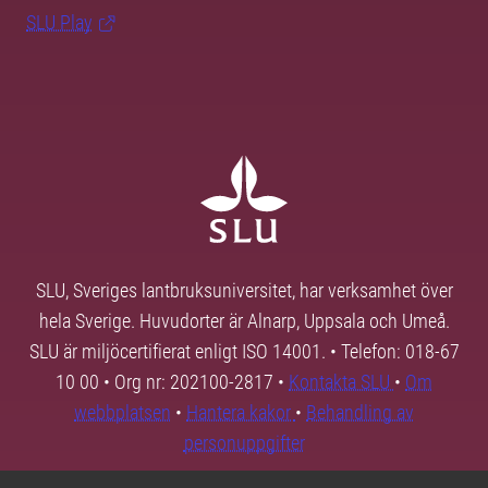
SLU Play
SLU, Sveriges lantbruksuniversitet, har verksamhet över
hela Sverige. Huvudorter är Alnarp, Uppsala och Umeå.
SLU är miljöcertifierat enligt ISO 14001. • Telefon: 018-67
10 00 • Org nr: 202100-2817 •
Kontakta SLU
•
Om
webbplatsen
•
Hantera kakor
•
Behandling av
personuppgifter