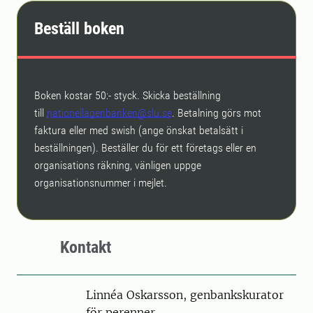
Beställ boken
Boken kostar 50:- styck. Skicka beställning
till
nationellagenbanken@slu.se
. Betalning görs mot
faktura eller med swish (ange önskat betalsätt i
beställningen). Beställer du för ett företags eller en
organisations räkning, vänligen uppge
organisationsnummer i mejlet.
Kontakt
Person
Linnéa Oskarsson, genbankskurator
för perenner