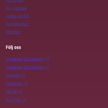
SLU Umeå
SLU Uppsala
Jobba på SLU
Kontakta SLU
Stöd SLU
Följ oss
Instagram SLU.Sweden
Instagram SLU.student
LinkedIn
Facebook
TikTok
SLU Play