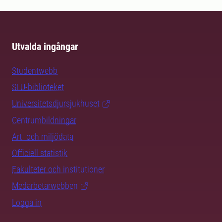
Utvalda ingångar
Studentwebb
SLU-biblioteket
Universitetsdjursjukhuset
Centrumbildningar
Art- och miljödata
Officiell statistik
Fakulteter och institutioner
Medarbetarwebben
Logga in