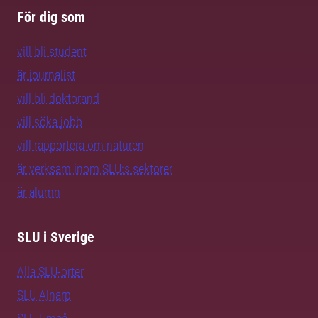
För dig som
vill bli student
är journalist
vill bli doktorand
vill söka jobb
vill rapportera om naturen
är verksam inom SLU:s sektorer
är alumn
SLU i Sverige
Alla SLU-orter
SLU Alnarp