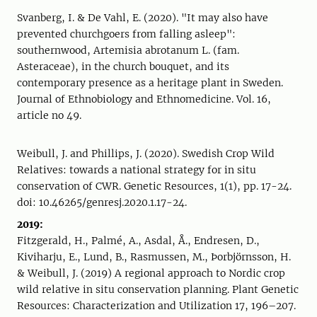
Svanberg, I. & De Vahl, E. (2020). "It may also have
prevented churchgoers from falling asleep":
southernwood, Artemisia abrotanum L. (fam.
Asteraceae), in the church bouquet, and its
contemporary presence as a heritage plant in Sweden.
Journal of Ethnobiology and Ethnomedicine. Vol. 16,
article no 49.
Weibull, J. and Phillips, J. (2020). Swedish Crop Wild
Relatives: towards a national strategy for in situ
conservation of CWR. Genetic Resources, 1(1), pp. 17-24.
doi: 10.46265/genresj.2020.1.17-24.
2019:
Fitzgerald, H., Palmé, A., Asdal, Å., Endresen, D.,
Kiviharju, E., Lund, B., Rasmussen, M., Þorbjörnsson, H.
& Weibull, J. (2019) A regional approach to Nordic crop
wild relative in situ conservation planning. Plant Genetic
Resources: Characterization and Utilization 17, 196–207.