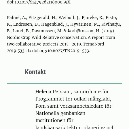
doi:10.1017/S147926211800059X.
Palmé, A., Fitzgerald, H., Weibull, J., Bjureke, K., Eisto,
K., Endresen, D., Hagenblad, J., Hyvärinen, M., Kiviharju,
E., Lund, B., Rasmussen, M. & Þorbjörnsson, H. (2019)
Nordic Crop Wild Relative conservation. A report from
two collaborative projects 2015–2019. TemaNord
2019:533. dx.doi.org/10.6027/TN2019-533.
Kontakt
Person
Helena Persson, samordnare för
Programmet för odlad mångfald,
Pom samt verksamhetsledare för
Nationella genbanken
Institutionen för
landskapsarkitektur, planering och