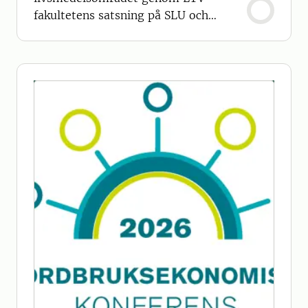
fakultetens satsning på SLU och
Sparbanken Skånes centrum för
hållbar primärproduktion.