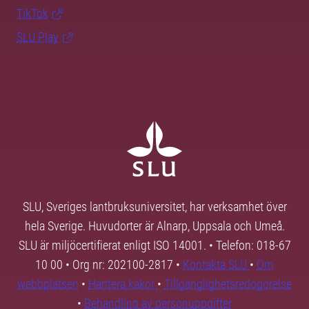
TikTok
SLU Play
SLU, Sveriges lantbruksuniversitet, har verksamhet över
hela Sverige. Huvudorter är Alnarp, Uppsala och Umeå.
SLU är miljöcertifierat enligt ISO 14001. • Telefon: 018-67
10 00 • Org nr: 202100-2817 •
Kontakta SLU
•
Om
webbplatsen
•
Hantera kakor
•
Tillgänglighetsredogörelse
•
Behandling av personuppgifter