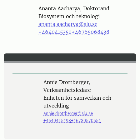
Person
Ananta Aacharya, Doktorand
Biosystem och teknologi
ananta.aacharya@slu.se
+4640415350
+46765068438
Person
Annie Drottberger,
Verksamhetsledare
Enheten för samverkan och
utveckling
annie.drottberger@slu.se
+4640415493
+46730570554