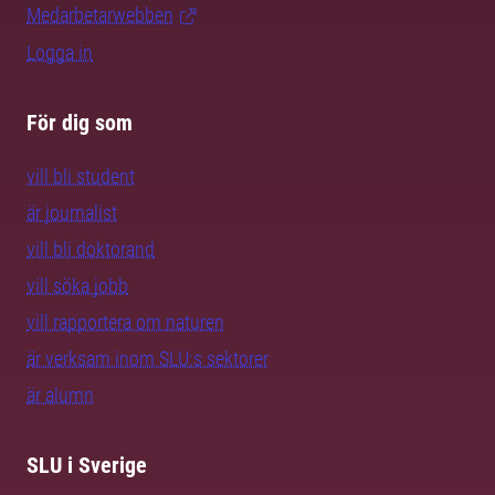
Medarbetarwebben
Logga in
För dig som
vill bli student
är journalist
vill bli doktorand
vill söka jobb
vill rapportera om naturen
är verksam inom SLU:s sektorer
är alumn
SLU i Sverige