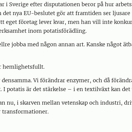
r i Sverige efter disputationen beror på hur arbe
 det nya EU-beslutet gör att framtiden ser ljusar
ett eget företag lever kvar, men han vill inte konk
erksamhet inom potatisförädling.
ellre jobba med någon annan art. Kanske något ätba
r hemlighetsfullt.
r densamma. Vi förändrar enzymer, och då förändr
 I potatis är det stärkelse – i en textilväxt kan det
an nu, i skarven mellan vetenskap och industri, dri
r transformationer.