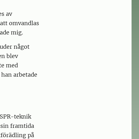
es av
 att omvandlas
gade mig.
juder något
en blev
tte med
 han arbetade
ISPR-teknik
sin framtida
tförädling på