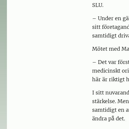
SLU.
– Under en gä
sitt företagan
samtidigt driv
Mötet med Mar
– Det var förs
medicinskt ori
här är riktigt h
I sitt nuvaran
stärkelse. Men
samtidigt en 
ändra på det.