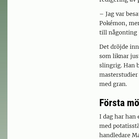
– Jag var besa
Pokémon, men i
till någontin
Det dröjde inn
som liknar jus
slingrig. Han 
masterstudier
med gran.
Första m
I dag har han
med potatisst
handledare Mar