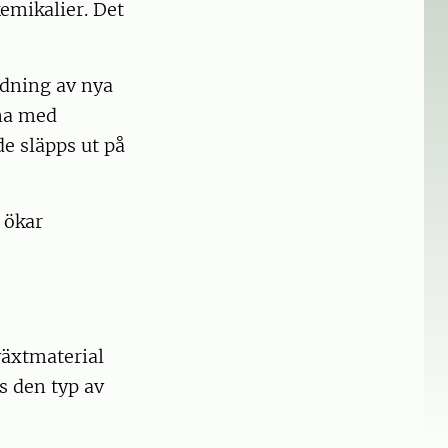
emikalier. Det
ndning av nya
rna med
e släpps ut på
t ökar
växtmaterial
s den typ av