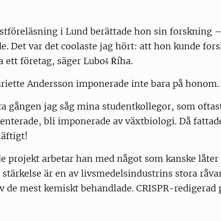
stföreläsning i Lund berättade hon sin forskning 
de. Det var det coolaste jag hört: att hon kunde for
a ett företag, säger Luboš Říha.
iette Andersson imponerade inte bara på honom
ta gången jag såg mina studentkollegor, som oftast
enterade, bli imponerade av växtbiologi. Då fattade
äftigt!
de projekt arbetar han med något som kanske låter
 stärkelse är en av livsmedelsindustrins stora råv
av de mest kemiskt behandlade. CRISPR-redigerad 