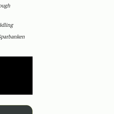
rough
ädling
 Sparbanken