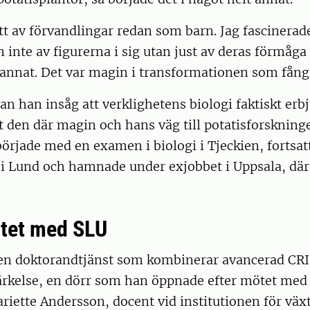
tt av förvandlingar redan som barn. Jag fascinerad
nte av figurerna i sig utan just av deras förmåga
g annat. Det var magin i transformationen som fån
an han insåg att verklighetens biologi faktiskt erb
t den där magin och hans väg till potatisforskning
började med en examen i biologi i Tjeckien, fortsa
 i Lund och hamnade under exjobbet i Uppsala, där
ötet med SLU
 en doktorandtjänst som kombinerar avancerad CR
ärkelse, en dörr som han öppnade efter mötet med 
iette Andersson, docent vid institutionen för väx