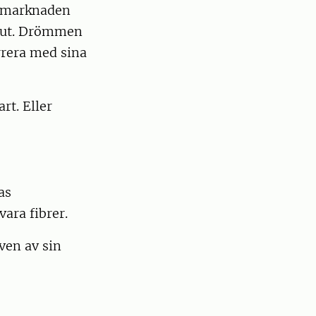
tsmarknaden
e ut. Drömmen
urrera med sina
rt. Eller
as
 vara fibrer.
ven av sin