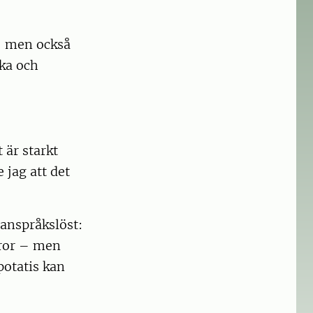
– men också
ska och
.
 är starkt
 jag att det
 anspråkslöst:
aror – men
potatis kan