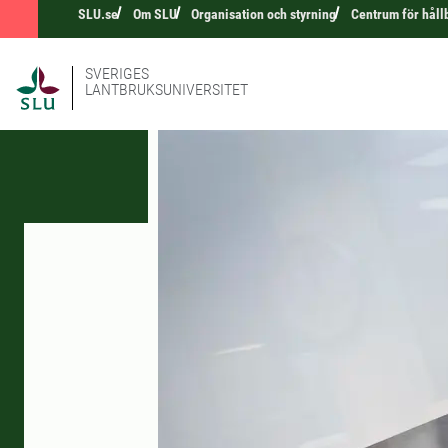
SLU.se
Om SLU
Organisation och styrning
Centrum för håll
SVERIGES
LANTBRUKSUNIVERSITET