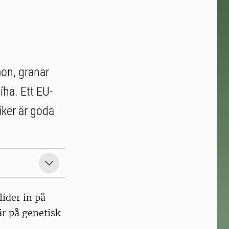
mon, granar
íha. Ett EU-
ker är goda
ider in på
r på genetisk