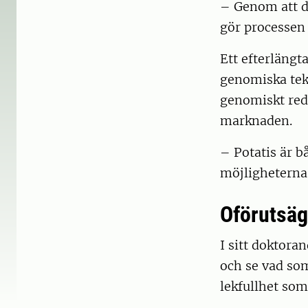
– Genom att de
gör processen 
Ett efterläng
genomiska tekn
genomiskt redi
marknaden.
– Potatis är b
möjligheterna 
Oförutsäg
I sitt doktora
och se vad som
lekfullhet so