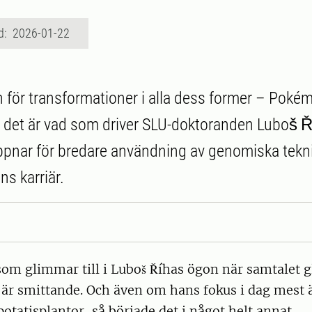
d: 2026-01-22
n för transformationer i alla dess former – Poké
 – det är vad som driver SLU-doktoranden Luboš Ř
pnar för bredare användning av genomiska tekni
ns karriär.
m glimmar till i Luboš Říhas ögon när samtalet gl
är smittande. Och även om hans fokus i dag mest ä
potatisplantor, så började det i något helt annat.