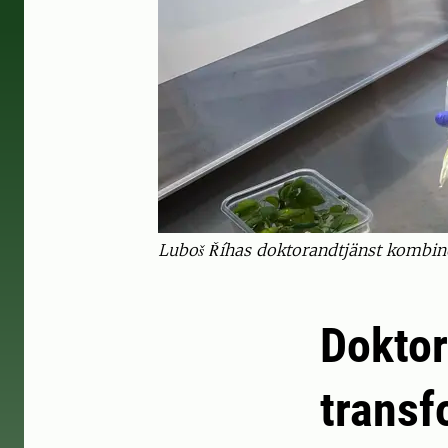
Luboš Říhas doktorandtjänst kombin
Doktor
transf