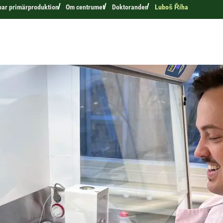
bar primärproduktion
Om centrumet
Doktorander
Luboš Říha