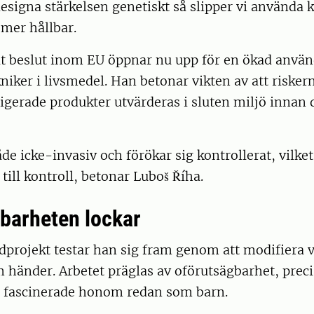
signa stärkelsen genetiskt så slipper vi använda k
mer hållbar.
tat beslut inom EU öppnar nu upp för en ökad anvä
iker i livsmedel. Han betonar vikten av att riske
gerade produkter utvärderas i sluten miljö innan d
åde icke-invasiv och förökar sig kontrollerat, vilke
till kontroll, betonar Luboš Říha.
barheten lockar
ndprojekt testar han sig fram genom att modifiera 
 händer. Arbetet präglas av oförutsägbarhet, preci
m fascinerade honom redan som barn.