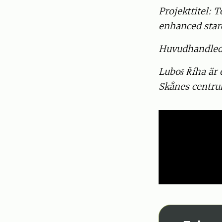
Projekttitel: 
enhanced starc
Huvudhandleda
Luboš Říha är 
Skånes centru