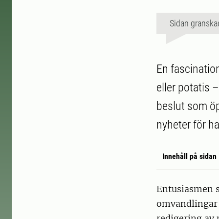
Sidan granska
En fascinatio
eller potatis
beslut som öp
nyheter för ha
Innehåll på sidan
Entusiasmen so
omvandlingar 
redigering av 