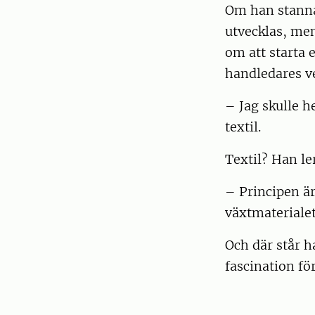
Om han stanna
utvecklas, men
om att starta 
handledares v
– Jag skulle h
textil.
Textil? Han le
– Principen ä
växtmaterialet.
Och där står h
fascination fö