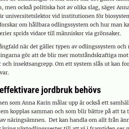
n, men också politiska hot av olika slag, säger Ann
r universitetslektor vid institutionen för biosyst
 forskar om hållbara odlingssystem och hur man k
terier sprids vidare till människor via grönsaker.
ngfald när det gäller typen av odlingssystem och 
ingarna gör att de blir mer motståndskraftiga mot
 och insektsangrepp. Om ett system slås ut kan fo
var.
seffektivare jordbruk behövs
nen som Anna Karin målar upp är också ett samhäll
em kopplas samman och som blir bättre på att ta t
av näringsämnen. Det kan handla om allt från än
 kring växtodlingsrester till att vi i framtiden ser 