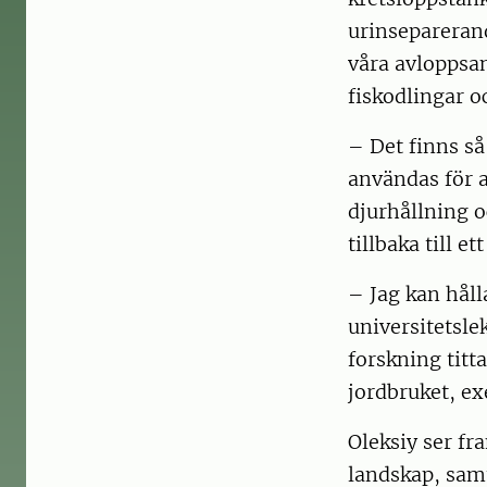
urinseparerand
våra avloppsa
fiskodlingar 
– Det finns s
användas för a
djurhållning o
tillbaka till 
– Jag kan håll
universitetsle
forskning titt
jordbruket, ex
Oleksiy ser fra
landskap, samt