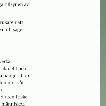
a tillsynen av
brukaren att
 till, säger
åverkar
 aktuellt och
a hänger ihop.
oten mot vår
a
 djuren friska
l människor.