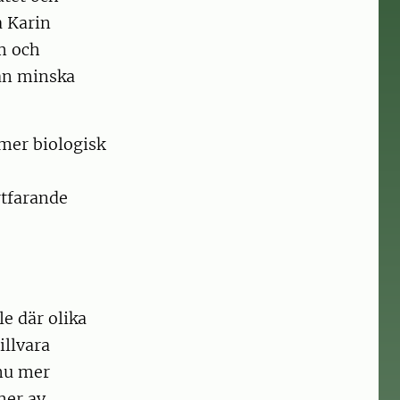
a Karin
em och
an minska
mer biologisk
rtfarande
e där olika
illvara
nu mer
mer av