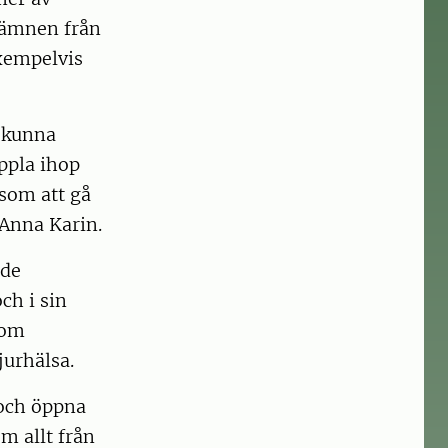
gsämnen från
exempelvis
e kunna
oppla ihop
 som att gå
 Anna Karin.
nde
ch i sin
nom
jurhälsa.
t och öppna
m allt från