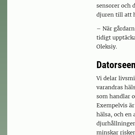
sensorer och d
djuren till att
– När gårdarna 
tidigt upptäck
Oleksiy.
Datorseen
Vi delar livsm
varandras häls
som handlar o
Exempelvis är 
hälsa, och en 
djurhållningen
minskar risken