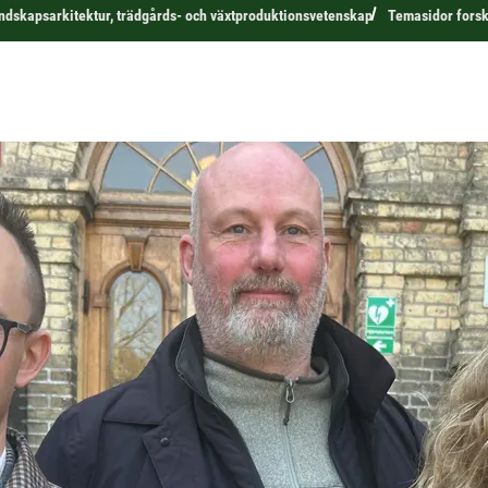
andskapsarkitektur, trädgårds- och växtproduktionsvetenskap
Temasidor fors