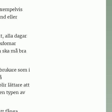
 exempelvis
nd eller
t, alla dagar
ukdomar
en ska må bra
brukare som i
å
lir lättare att
den typen av
tt fånga