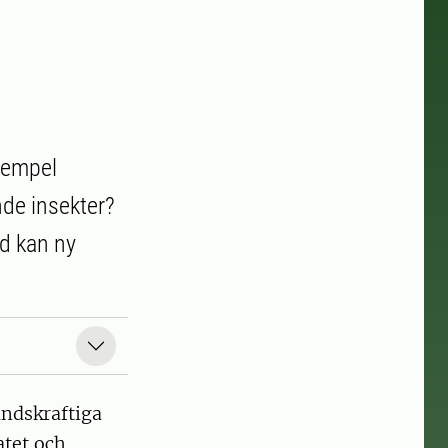
exempel
de insekter?
ad kan ny
åndskraftiga
atet och