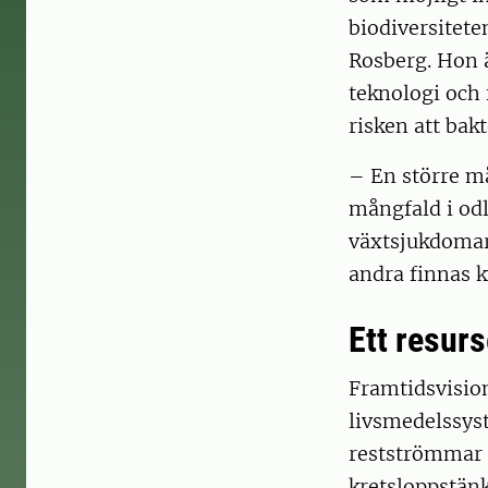
biodiversitete
Rosberg. Hon ä
teknologi och
risken att bak
– En större må
mångfald i odl
växtsjukdomar
andra finnas k
Ett resur
Framtidsvisio
livsmedelssyst
restströmmar 
kretsloppstänk