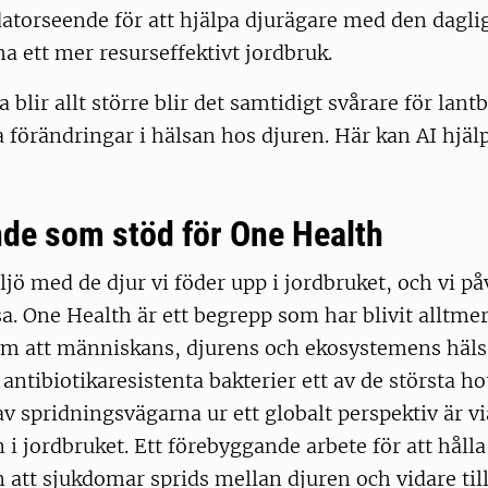
atorseende för att hjälpa djurägare med den daglig
 ha ett mer resurseffektivt jordbruk.
blir allt större blir det samtidigt svårare för lant
a förändringar i hälsan hos djuren. Här kan AI hjälpa
de som stöd för One Health
iljö med de djur vi föder upp i jordbruket, och vi p
a. One Health är ett begrepp som har blivit alltmer
m att människans, djurens och ekosystemens häls
antibiotikaresistenta bakterier ett av de största h
av spridningsvägarna ur ett globalt perspektiv är vi
 i jordbruket. Ett förebyggande arbete för att hålla
 att sjukdomar sprids mellan djuren och vidare til