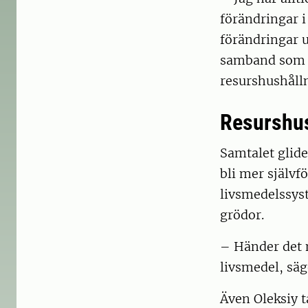
förändringar i 
förändringar ut
samband som vi
resurshushålln
Resurshus
Samtalet glide
bli mer självf
livsmedelssyst
grödor.
– Händer det n
livsmedel, säg
Även Oleksiy 