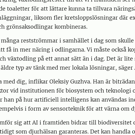
e toaletter för att lättare kunna ta tillvara närin
nläggningar, liksom fler kretsloppslösningar där 
och grönsaksodlingar kombineras.
å många restströmmar i samhället i dag som skull
tt få in mer näring i odlingarna. Vi måste också k
ch växtodling på ett annat sätt än i dag. Det är lite
ett äldre typ av tänk med mer lokala lösningar, säger
a med dig, inflikar Oleksiy Guzhva. Han är biträda
ktor vid institutionen för biosystem och teknologi o
ar han på hur artificiell intelligens kan användas i
empelvis i form av sensorteknik för att värna om d
mför sig att AI i framtiden bidrar till biodiversite
idigt som djurhälsan garanteras. Det kan handla o