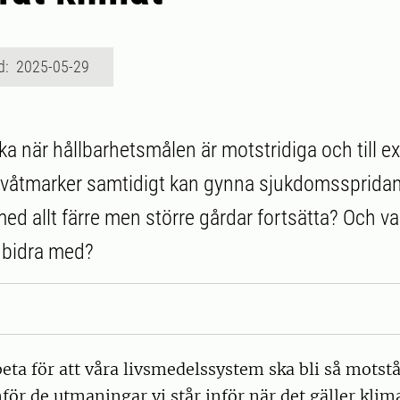
d: 2025-05-29
nka när hållbarhetsmålen är motstridiga och till 
 våtmarker samtidigt kan gynna sjukdomsspridan
ed allt färre men större gårdar fortsätta? Och v
 bidra med?
eta för att våra livsmedelssystem ska bli så motst
för de utmaningar vi står inför när det gäller klim