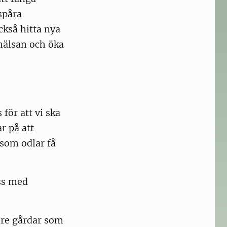
 spåra
också hitta nya
hälsan och öka
för att vi ska
r på att
 som odlar få
oss med
dre gårdar som