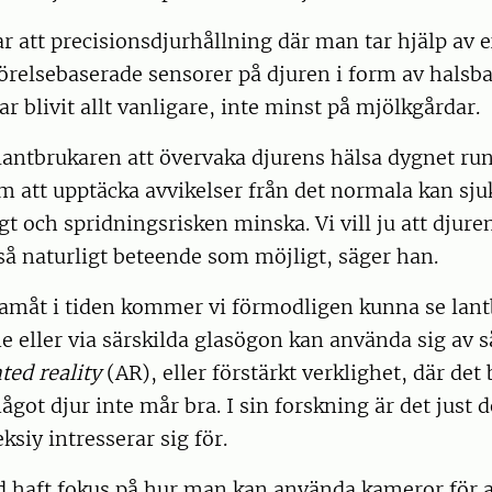
tar att precisionsdjurhållning där man tar hjälp av
relsebaserade sensorer på djuren i form av halsba
 blivit allt vanligare, inte minst på mjölkgårdar.
lantbrukaren att övervaka djurens hälsa dygnet run
m att upptäcka avvikelser från det normala kan sj
gt och spridningsrisken minska. Vi vill ju att djur
å naturligt beteende som möjligt, säger han.
ramåt i tiden kommer vi förmodligen kunna se lant
 eller via särskilda glasögon kan använda sig av s
ed reality
(AR), eller förstärkt verklighet, där det b
got djur inte mår bra. I sin forskning är det just 
ksiy intresserar sig för.
id haft fokus på hur man kan använda kameror för a