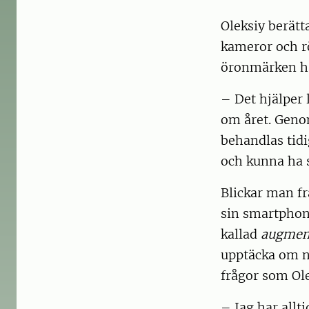
­Oleksiy berät
kameror och rö
öronmärken har
– Det hjälper 
om året. Geno
behandlas tidi
och kunna ha s
Blickar man f
sin smartphone
kallad
augment
upptäcka om nå
frågor som Ole
– Jag har allt