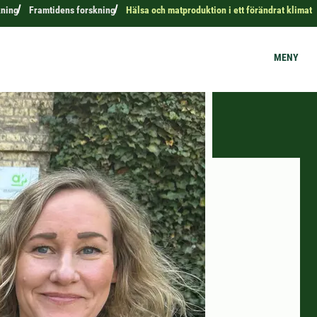
kning
Framtidens forskning
Hälsa och matproduktion i ett förändrat klimat
MENY