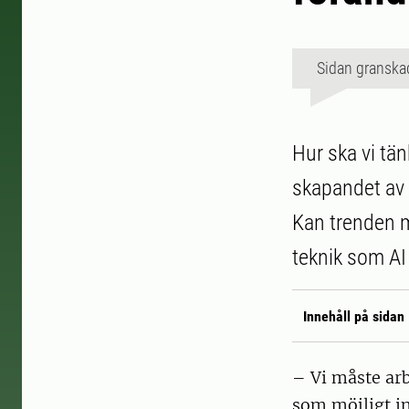
Sidan granska
Hur ska vi tä
skapandet av
Kan trenden m
teknik som AI
Innehåll på sidan
– Vi måste arb
som möjligt in