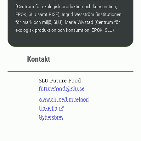
(Centrum för ekologisk produktion och konsumtion,
EPOK, SLU samt RISE), Ingrid Wesström (institutionen
för mark och miljö, SLU), Maria Wivstad (Centrum för
ekologisk produktion och konsumtion, EPOK, SLU)
Kontakt
SLU Future Food
futurefood@slu.se
www.slu.se/futurefood
LinkedIn
Nyhetsbrev