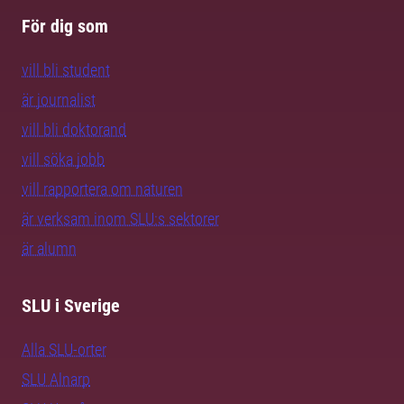
För dig som
vill bli student
är journalist
vill bli doktorand
vill söka jobb
vill rapportera om naturen
är verksam inom SLU:s sektorer
är alumn
SLU i Sverige
Alla SLU-orter
SLU Alnarp