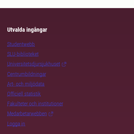
Utvalda ingångar
Studentwebb
SLU-biblioteket
Universitetsdjursjukhuset
Centrumbildningar
Art- och miljödata
Officiell statistik
Fakulteter och institutioner
Medarbetarwebben
Logga in