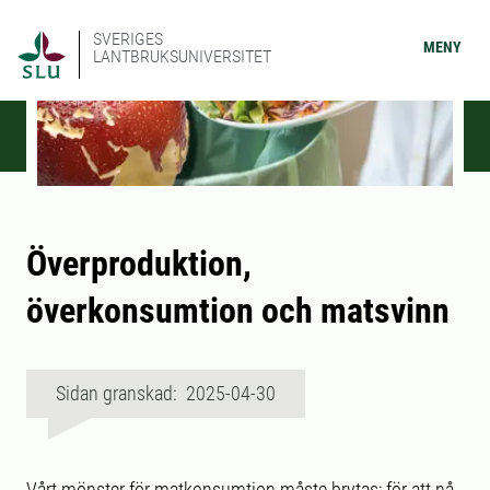
SVERIGES
MENY
LANTBRUKSUNIVERSITET
Överproduktion,
överkonsumtion och matsvinn
Sidan granskad: 2025-04-30
Vårt mönster för matkonsumtion måste brytas; för att nå