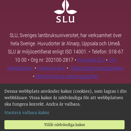
SLU, Sveriges lantbruksuniversitet, har verksamhet över
hela Sverige. Huvudorter är Alnarp, Uppsala och Umeå.
SLU är miljöcertifierat enligt ISO 14001. • Telefon: 018-67
10 00 • Org nr: 202100-2817 •
Kontakta SLU
•
Om
webbplatsen
•
Hantera kakor
•
Tillgänglighetsredogörelse
•
Behandling av personuppgifter
Denna webbplats använder kakor (cookies), som lagras i din
webbläsare. Vissa kakor är nödvändiga för att webbplatsen
ska fungera korrekt. Andra är valbara.
Hantera valbara kakor
Tillåt nödvändiga kakor