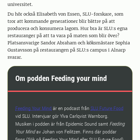
universitet.
Du hör också Elisabeth von Essen, SLU-forskare, som
tror att kommande generationer blir bättre på att
producera och konsumera lagom. Hur bra är SLU:s egna
restauranger på att ta vara på maten som blir över?
Platsansvarige Sandor Abraham och köksmästare Sophia
Gustavsson på restaurangen på SLU:s campus i Alnarp
svarar.
Om podden Feeding your mind
Feeding Your Mind
är en podcast från
SLU Future Food
vid SLU. Intervjuar gör Ylva Carlqvist Warnborg.
Musiken i podden är från Epidemic Sound samt
Feeding
Your Mind
av Johan von Feilitzen. Finns där poddar
finns (Sök på Feeding Your Mind eller SLU Future Food).