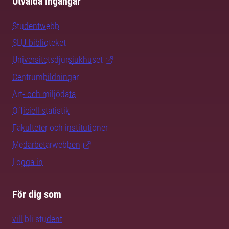
Utvalda ingångar
Studentwebb
SLU-biblioteket
Universitetsdjursjukhuset
Centrumbildningar
Art- och miljödata
Officiell statistik
Fakulteter och institutioner
Medarbetarwebben
Logga in
För dig som
vill bli student