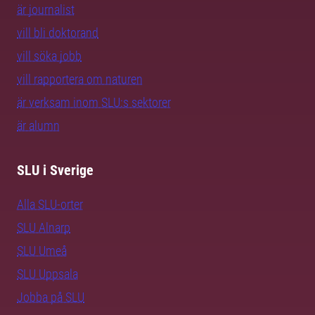
är journalist
vill bli doktorand
vill söka jobb
vill rapportera om naturen
är verksam inom SLU:s sektorer
är alumn
SLU i Sverige
Alla SLU-orter
SLU Alnarp
SLU Umeå
SLU Uppsala
Jobba på SLU