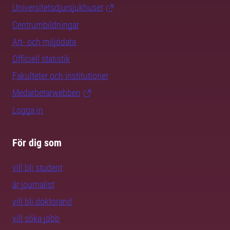
Universitetsdjursjukhuset
Centrumbildningar
Art- och miljödata
Officiell statistik
Fakulteter och institutioner
Medarbetarwebben
Logga in
För dig som
vill bli student
är journalist
vill bli doktorand
vill söka jobb