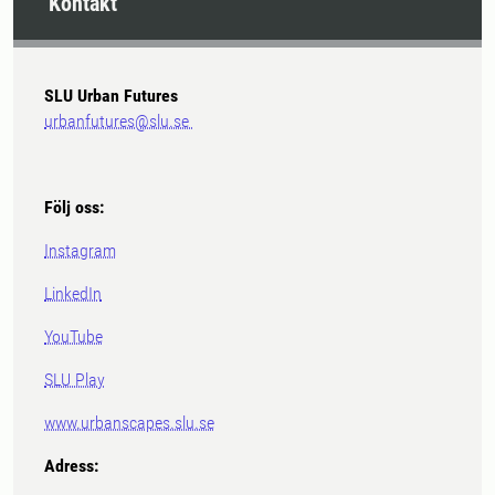
Kontakt
SLU Urban Futures
urbanfutures@slu.se
Följ oss:
Instagram
LinkedIn
YouTube
SLU Play
www.urbanscapes.slu.se
Adress: