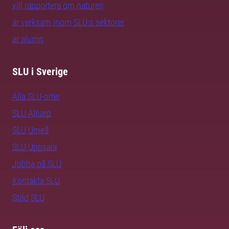
vill rapportera om naturen
är verksam inom SLU:s sektorer
är alumn
SLU i Sverige
Alla SLU-orter
SLU Alnarp
SLU Umeå
SLU Uppsala
Jobba på SLU
Kontakta SLU
Stöd SLU