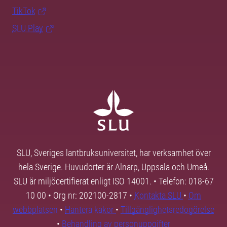
TikTok
SLU Play
SLU, Sveriges lantbruksuniversitet, har verksamhet över
hela Sverige. Huvudorter är Alnarp, Uppsala och Umeå.
SLU är miljöcertifierat enligt ISO 14001. • Telefon: 018-67
10 00 • Org nr: 202100-2817 •
Kontakta SLU
•
Om
webbplatsen
•
Hantera kakor
•
Tillgänglighetsredogörelse
•
Behandling av personuppgifter