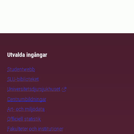
Utvalda ingångar
Studentwebb
SLU-biblioteket
Universitetsdjursjukhuset
Centrumbildningar
Art- och miljödata
Officiell statistik
Fakulteter och institutioner