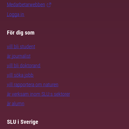
Medarbetarwebben
Logga in
För dig som
vill bli student
är journalist
vill bli doktorand
vill söka jobb
vill rapportera om naturen
är verksam inom SLU:s sektorer
är alumn
SLU i Sverige