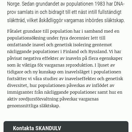
Norge. Sedan grundandet av populationen 1983 har DNA-
prov samlats in och bidragit till ett näst intill fullständigt
släktträd, vilket åskådliggör vargarnas inbördes släktskap.
Fåtalet grundare till population har i samband med en
populationsökning under fyra decennier lett till
omfattande inavel och genetisk isolering gentemot
närliggande populationer i Finland och Ryssland. Vi har
påvisat negativa effekter av inaveln på flera egenskaper
som är viktiga för vargarnas reproduktion. I ljuset av
tidigare och ny kunskap om inavelsläget i populationen
fortsätter vi våra studier av inavelseffekter och genetisk
diversitet, hur populationen påverkas av inflödet av
immigranter från närliggande populationer samt hur en
aktiv rovdjursförvaltning påverkar vargarnas
genomsnittliga släktskap.
Kontakta SKANDULV