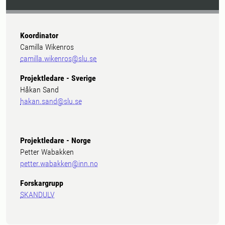
Koordinator
Camilla Wikenros
camilla.wikenros@slu.se
Projektledare - Sverige
Håkan Sand
hakan.sand@slu.se
Projektledare - Norge
Petter Wabakken
petter.wabakken@inn.no
Forskargrupp
SKANDULV