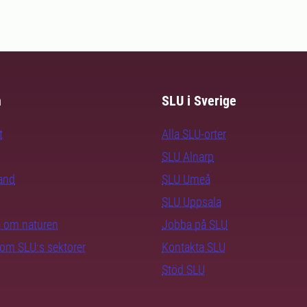
m
SLU i Sverige
t
Alla SLU-orter
SLU Alnarp
rand
SLU Umeå
SLU Uppsala
ra om naturen
Jobba på SLU
nom SLU:s sektorer
Kontakta SLU
Stöd SLU