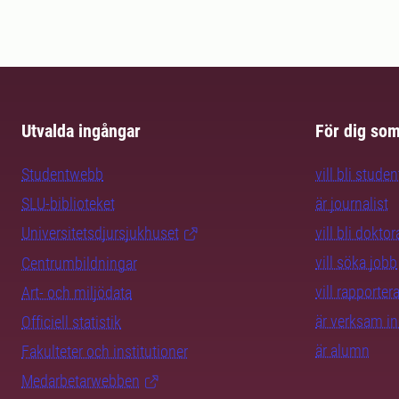
Utvalda ingångar
För dig so
Studentwebb
vill bli studen
SLU-biblioteket
är journalist
Universitetsdjursjukhuset
vill bli dokto
vill söka jobb
Centrumbildningar
vill rapporte
Art- och miljödata
är verksam i
Officiell statistik
är alumn
Fakulteter och institutioner
Medarbetarwebben