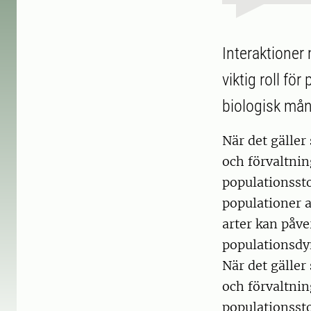
Interaktioner
viktig roll f
biologisk mån
När det gäller
och förvaltni
populationssto
populationer a
arter kan påve
populationsdy
När det gäller
och förvaltni
populationssto