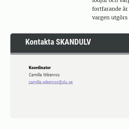
lodjur och var
fortfarande är
vargen utgörs 
Kontakta SKANDULV
Koordinator
Camilla Wikenros
camilla.wikenros@slu.se