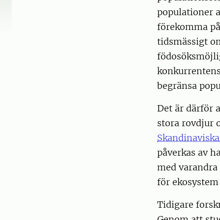
populationer a
förekomma på f
tidsmässigt o
födosöksmöjlig
konkurrentens 
begränsa popul
Det är därför 
stora rovdjur 
Skandinaviska
påverkas av ha
med varandra 
för ekosystem 
Tidigare forsk
Genom att stu