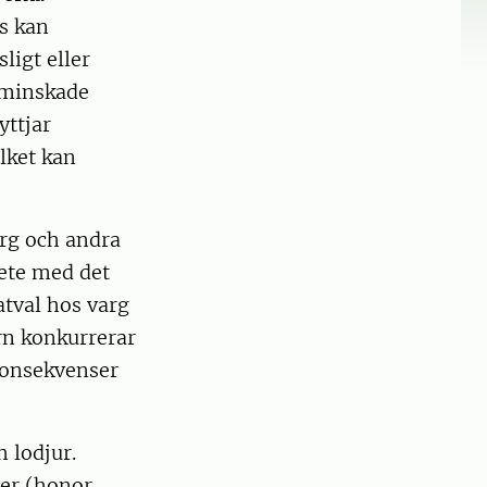
s kan
ligt eller
 minskade
yttjar
lket kan
arg och andra
bete med det
tval hos varg
rn konkurrerar
konsekvenser
 lodjur.
per (honor