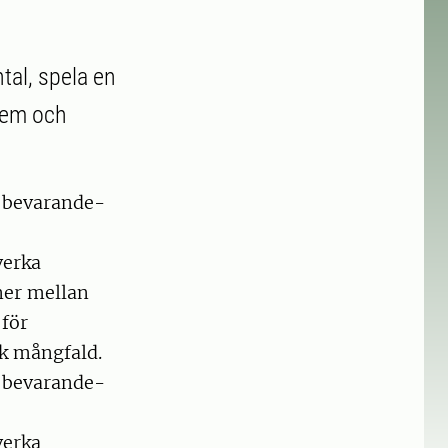
tal, spela en
tem och
t bevarande-
verka
oner mellan
 för
k mångfald.
t bevarande-
verka