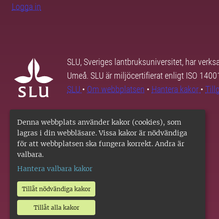
Logga in
SLU, Sveriges lantbruksuniversitet, har verk
Umeå. SLU är miljöcertifierat enligt ISO 140
SLU
•
Om webbplatsen
•
Hantera kakor
•
Til
Denna webbplats använder kakor (cookies), som
lagras i din webbläsare. Vissa kakor är nödvändiga
för att webbplatsen ska fungera korrekt. Andra är
valbara.
Hantera valbara kakor
Tillåt nödvändiga kakor
Tillåt alla kakor