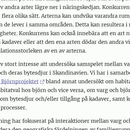
v andra arter lägre ner i näringskedjan. Konkurren
lera olika sätt. Arterna kan undvika varandra rums
m de lever i samma områden. Detta kan resultera i
heter. Konkurrens kan också innebära att en art n
kadaver eller att den ena arten dödar den andra vi
ationsstorleken av en av arterna.
av stort intresse att undersöka samspelet mellan v
och deras bytesdjur i Skandinavien. Vi har i samar
 Björnprojektet
bland annat undersökt om habita
bitatval hos björn och vice versa, om varg och bjö
om bytesdjur och/eller tillgång på kadaver, samt 
processer.
ning har fokuserat på interaktioner mellan varg och
dera den geografiska fördelningen av familjegrup