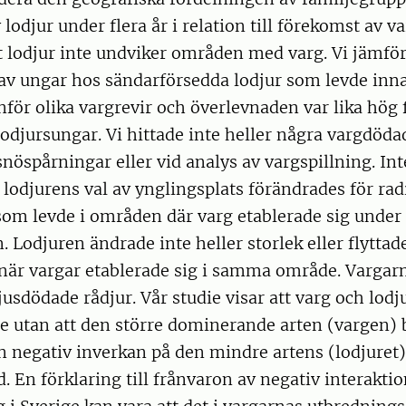
lodjur under flera år i relation till förekomst av va
t lodjur inte undviker områden med varg. Vi jämfö
av ungar hos sändarförsedda lodjur som levde inn
nför olika vargrevir och överlevnaden var lika hög 
odjursungar. Vi hittade inte heller några vargdöda
nöspårningar eller vid analys av vargspillning. Int
tt lodjurens val av ynglingsplats förändrades för ra
som levde i områden där varg etablerade sig under
. Lodjuren ändrade inte heller storlek eller flyttad
r vargar etablerade sig i samma område. Vargarn
jusdödade rådjur. Vår studie visar att varg och lodju
utan att den större dominerande arten (vargen) 
 negativ inverkan på den mindre artens (lodjuret
. En förklaring till frånvaron av negativ interakti