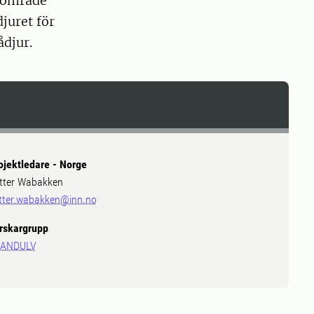
gsområde
juret för
ådjur.
ojektledare - Norge
tter Wabakken
tter.wabakken@inn.no
rskargrupp
ANDULV