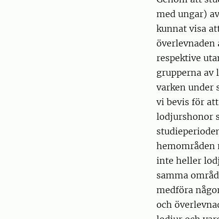
med ungar) av 
kunnat visa at
överlevnaden 
respektive uta
grupperna av l
varken under s
vi bevis för a
lodjurshonor 
studieperioden
hemområden nä
inte heller lod
samma område 
medföra någon
och överlevnad