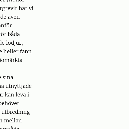
rgrevir har vi
rde även
anför
för båda
de lodjur,
e heller fann
diomärkta
e sina
a utnyttjade
r kan leva i
behöver
) utbredning
on mellan