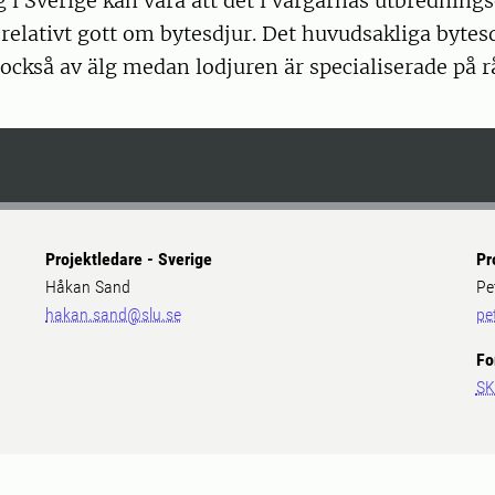
g i Sverige kan vara att det i vargarnas utbrednin
 relativt gott om bytesdjur. Det huvudsakliga bytesd
också av älg medan lodjuren är specialiserade på r
Projektledare - Sverige
Pr
Håkan Sand
Pe
hakan.sand@slu.se
pe
Fo
SK