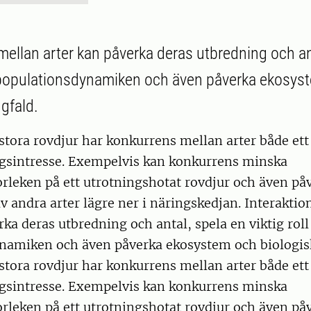
 mellan arter kan påverka deras utbredning och an
ör populationsdynamiken och även påverka ekosys
gfald.
 stora rovdjur har konkurrens mellan arter både et
ngsintresse. Exempelvis kan konkurrens minska
rleken på ett utrotningshotat rovdjur och även på
v andra arter lägre ner i näringskedjan. Interakti
rka deras utbredning och antal, spela en viktig roll
namiken och även påverka ekosystem och biologis
 stora rovdjur har konkurrens mellan arter både et
ngsintresse. Exempelvis kan konkurrens minska
rleken på ett utrotningshotat rovdjur och även på