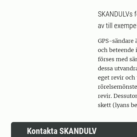
SKANDULVs for
av till exempe
GPS-sändare är
och beteende i
förses med sän
dessa utvandra
eget revir och
rörelsemönster
revir. Dessuto
skett (lyans b
Kontakta SKANDULV