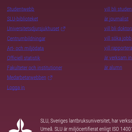
Studentwebb
vill bli studen
SLU-biblioteket
är journalist
Universitetsdjursjukhuset
vill bli dokto
vill söka jobb
Centrumbildningar
vill rapporte
Art- och miljödata
är verksam i
Officiell statistik
är alumn
Fakulteter och institutioner
Medarbetarwebben
Logga in
SLU, Sveriges lantbruksuniversitet, har verk
Umeå. SLU är miljöcertifierat enligt ISO 140