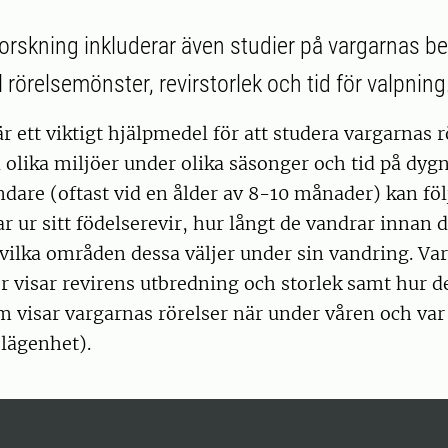
skning inkluderar även studier på vargarnas be
l rörelsemönster, revirstorlek och tid för valpning
 ett viktigt hjälpmedel för att studera vargarnas 
 olika miljöer under olika säsonger och tid på dyg
dare (oftast vid en ålder av 8-10 månader) kan följ
r ur sitt födelserevir, hur långt de vandrar innan d
 vilka områden dessa väljer under sin vandring. Va
 visar revirens utbredning och storlek samt hur de
m visar vargarnas rörelser när under våren och va
elägenhet).