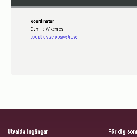
Koordinator
Camilla Wikenros
camilla.wikenros@slu.se
Utvalda ingångar
För dig so