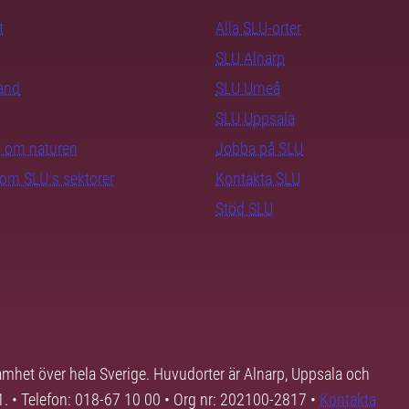
t
Alla SLU-orter
SLU Alnarp
rand
SLU Umeå
SLU Uppsala
ra om naturen
Jobba på SLU
nom SLU:s sektorer
Kontakta SLU
Stöd SLU
samhet över hela Sverige. Huvudorter är Alnarp, Uppsala och
01. • Telefon: 018-67 10 00 • Org nr: 202100-2817 •
Kontakta