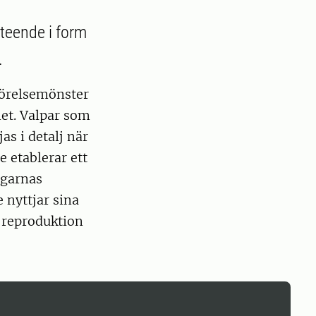
teende i form
.
rörelsemönster
net. Valpar som
as i detalj när
e etablerar ett
rgarnas
 nyttjar sina
r reproduktion