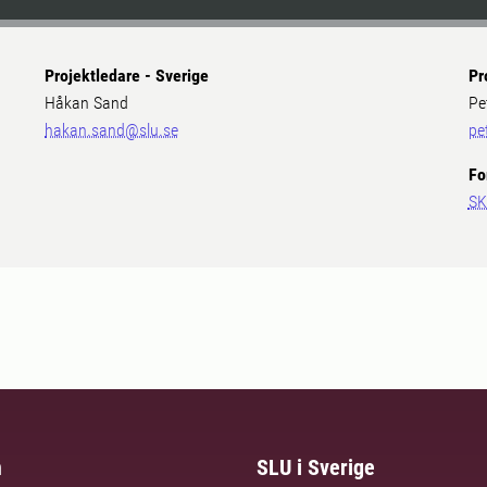
Projektledare - Sverige
Pr
Håkan Sand
Pe
hakan.sand@slu.se
pe
Fo
SK
m
SLU i Sverige