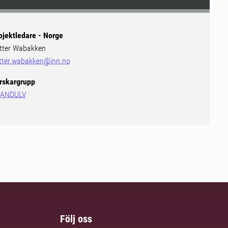
ojektledare - Norge
tter Wabakken
tter.wabakken@inn.no
rskargrupp
ANDULV
Följ oss