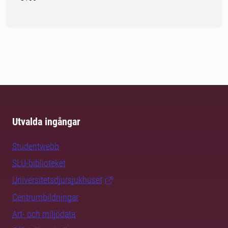
Utvalda ingångar
Studentwebb
SLU-biblioteket
Universitetsdjursjukhuset
Centrumbildningar
Art- och miljödata