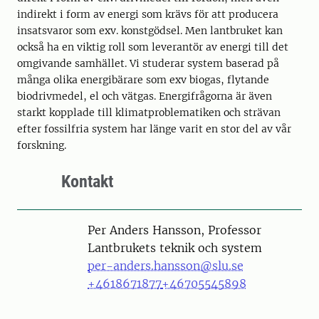
indirekt i form av energi som krävs för att producera
insatsvaror som exv. konstgödsel. Men lantbruket kan
också ha en viktig roll som leverantör av energi till det
omgivande samhället. Vi studerar system baserad på
många olika energibärare som exv biogas, flytande
biodrivmedel, el och vätgas. Energifrågorna är även
starkt kopplade till klimatproblematiken och strävan
efter fossilfria system har länge varit en stor del av vår
forskning.
Kontakt
Person
Per Anders Hansson, Professor
Lantbrukets teknik och system
per-anders.hansson@slu.se
+4618671877
+46705545898