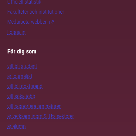
Officiell statistik
Fakulteter och institutioner
Medarbetarwebben
Logga in
För dig som
vill bli student
är journalist
vill bli doktorand
vill söka jobb
vill rapportera om naturen
är verksam inom SLU:s sektorer
är alumn