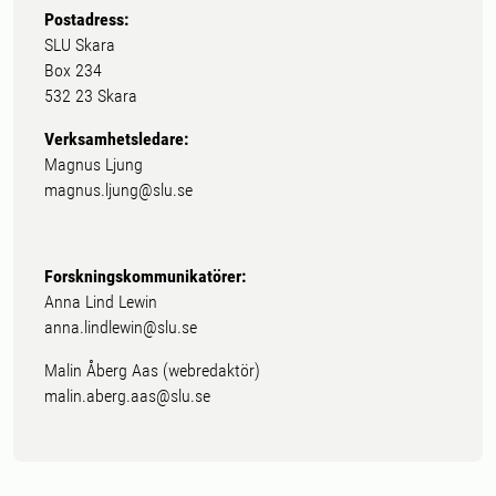
Postadress:
SLU Skara
Box 234
532 23 Skara
Verksamhetsledare:
Magnus Ljung
magnus.ljung@slu.se
Forskningskommunikatörer:
Anna Lind Lewin
anna.lindlewin@slu.se
Malin Åberg Aas (webredaktör)
malin.aberg.aas@slu.se