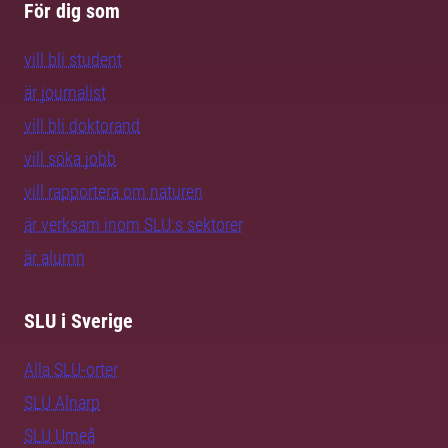
För dig som
vill bli student
är journalist
vill bli doktorand
vill söka jobb
vill rapportera om naturen
är verksam inom SLU:s sektorer
är alumn
SLU i Sverige
Alla SLU-orter
SLU Alnarp
SLU Umeå