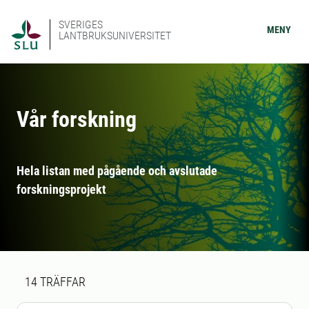
SVERIGES
MENY
LANTBRUKSUNIVERSITET
Vår forskning
Hela listan med pågående och avslutade
forskningsprojekt
Sökresultat
14 sökresultat hittades
14
TRÄFFAR