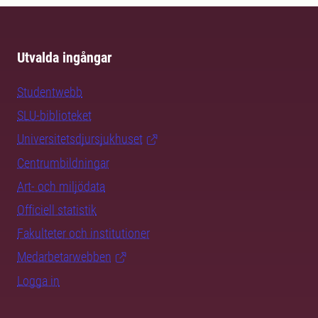
Utvalda ingångar
Studentwebb
SLU-biblioteket
Universitetsdjursjukhuset
Centrumbildningar
Art- och miljödata
Officiell statistik
Fakulteter och institutioner
Medarbetarwebben
Logga in