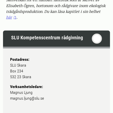
Samverkan för ett hållbart lantbruk som är skrivet av
Elisabeth Ögren, hortonom och rådgivare inom ekologisk
trädgårdsproduktion. Du kan läsa kapitlet i sin helhet
här
.
SLU Kompetenscentrum rådgivning
Postadress:
SLU Skara
Box 234
532 23 Skara
Verksamhetsledare:
Magnus Ljung
magnus.ljung@slu.se