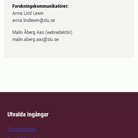
Forskningskommunikatörer:
Anna Lind Lewin
anna.lindlewin@slu.se
Malin Åberg Aas (webredaktör)
malin.aberg.aas@slu.se
Utvalda ingångar
Studentwebb