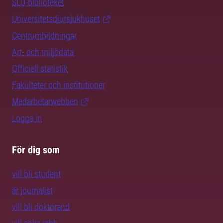
SLU-biblioteket
Universitetsdjursjukhuset
Centrumbildningar
Art- och miljödata
Officiell statistik
Fakulteter och institutioner
Medarbetarwebben
Logga in
För dig som
vill bli student
är journalist
vill bli doktorand