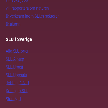
vill söka jobb
vill rapportera om naturen
är verksam inom SLU:s sektorer
är alumn
SLU i Sverige
Alla SLU-orter
SLU Alnarp
SLU Umeå
SLU Uppsala
Jobba på SLU
Kontakta SLU
Stöd SLU