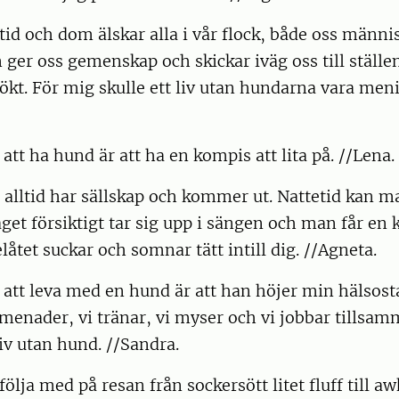
tid och dom älskar alla i vår flock, både oss männi
ger oss gemenskap och skickar iväg oss till ställe
sökt. För mig skulle ett liv utan hundarna vara men
att ha hund är att ha en kompis att lita på. //Lena.
 alltid har sällskap och kommer ut. Nattetid kan ma
taget försiktigt tar sig upp i sängen och man får e
åtet suckar och somnar tätt intill dig. //Agneta.
att leva med en hund är att han höjer min hälsosta
enader, vi tränar, vi myser och vi jobbar tillsam
liv utan hund. //Sandra.
följa med på resan från sockersött litet fluff till 