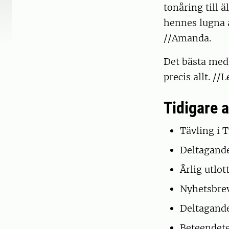
tonåring till ä
hennes lugna 
//Amanda.
Det bästa med 
precis allt. //L
Tidigare a
Tävling i 
Deltagand
Årlig utlot
Nyhetsbrev
Deltagand
Beteendete