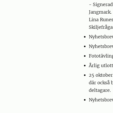
- Signera
Jangmark. 2
Lina Runess
Skiljefråga
Nyhetsbrev
Nyhetsbrev
Fototävlin
Årlig utlot
25 oktober
där också 
deltagare.
Nyhetsbrev