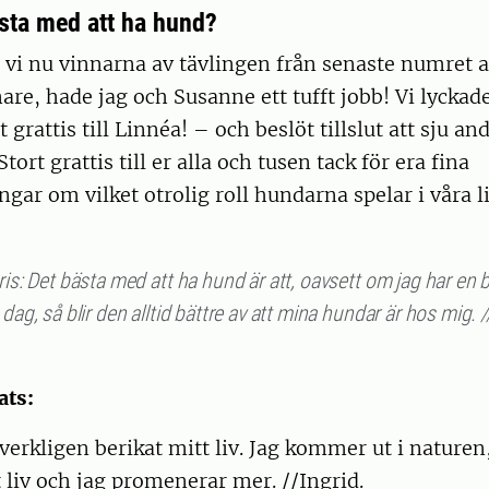
ästa med att ha hund?
 vi nu vinnarna av tävlingen från senaste numret 
re, hade jag och Susanne ett tufft jobb! Vi lyckade
 grattis till Linnéa! – och beslöt tillslut att sju an
tort grattis till er alla och tusen tack för era fina
ar om vilket otrolig roll hundarna spelar i våra li
ris: Det bästa med att ha hund är att, oavsett om jag har en b
 dag, så blir den alltid bättre av att mina hundar är hos mig. 
ats:
erkligen berikat mitt liv. Jag kommer ut i naturen,
lt liv och jag promenerar mer. //Ingrid.