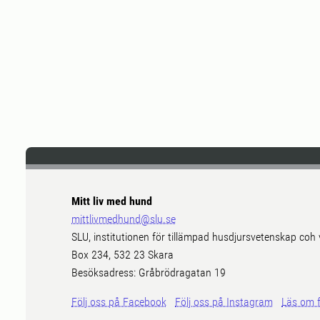
Mitt liv med hund
mittlivmedhund@slu.se
SLU, institutionen för tillämpad husdjursvetenskap coh 
Box 234, 532 23 Skara
Besöksadress: Gråbrödragatan 19
Följ oss på Facebook
Följ oss på Instagram
Läs om 