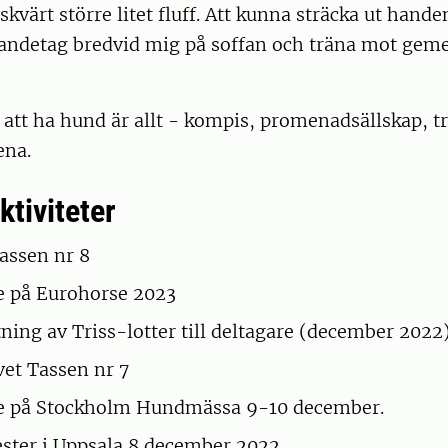
lskvärt större litet fluff. Att kunna sträcka ut han
andetag bredvid mig på soffan och träna mot ge
att ha hund är allt - kompis, promenadsällskap, tr
ena.
ktiviteter
Tassen nr 8
e på Eurohorse 2023
tning av Triss-lotter till deltagare (december 2022
et Tassen nr 7
e på Stockholm Hundmässa 9-10 december.
ster i Uppsala 8 december 2022.