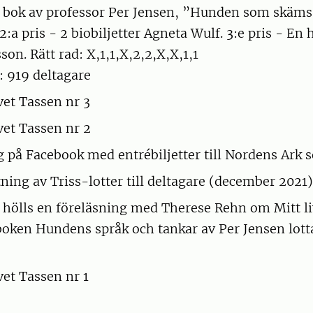
d bok av professor Per Jensen, ”Hunden som skäm
:a pris - 2 biobiljetter Agneta Wulf. 3:e pris - En
on. Rätt rad: X,1,1,X,2,2,X,X,1,1
: 919 deltagare
et Tassen nr 3
et Tassen nr 2
g på Facebook med entrébiljetter till Nordens Ark 
tning av Triss-lotter till deltagare (december 2021)
 hölls en föreläsning med Therese Rehn om Mitt l
boken Hundens språk och tankar av Per Jensen lottad
et Tassen nr 1