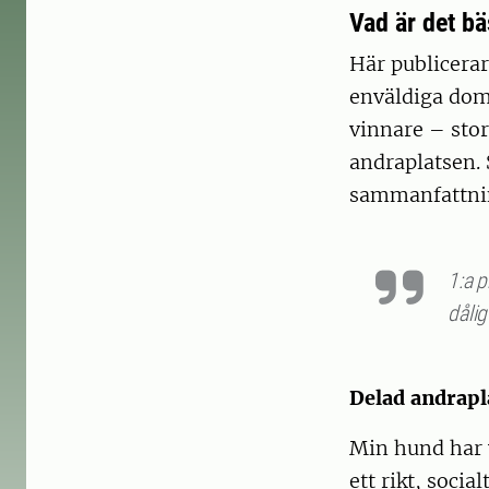
Vad är det b
Här publicerar
enväldiga doma
vinnare – stort
andraplatsen. S
sammanfattning
1:a p
dålig
Delad andrapl
Min hund har v
ett rikt, socia