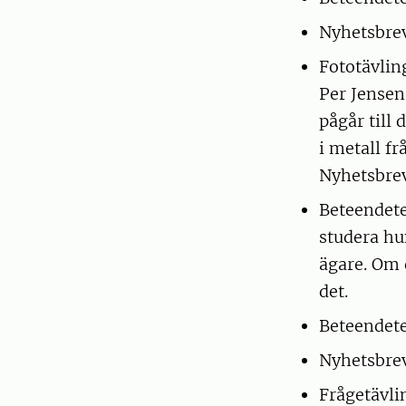
Nyhetsbrev
Fototävlin
Per Jense
pågår till 
i metall fr
Nyhetsbrev
Beteendete
studera hu
ägare. Om 
det.
Beteendete
Nyhetsbrev
Frågetävlin