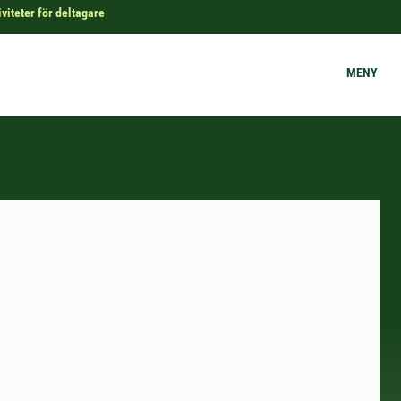
iviteter för deltagare
MENY