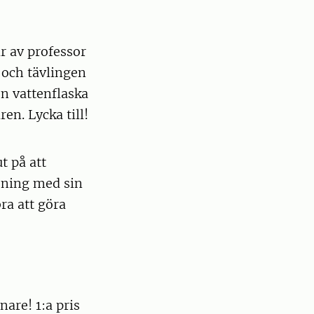
r av professor
och tävlingen
 en vattenflaska
en. Lycka till!
t på att
ening med sin
ra att göra
nare! 1:a pris