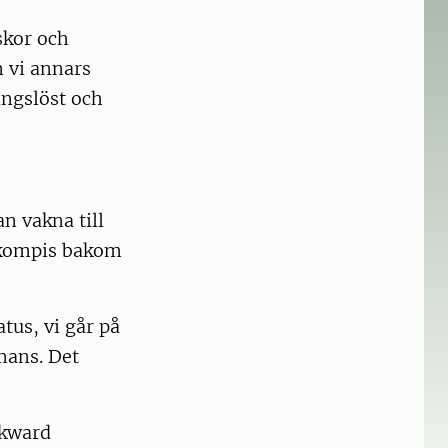
skor och
n vi annars
ingslöst och
n vakna till
n kompis bakom
tus, vi går på
mans. Det
awkward