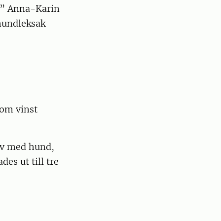
s” Anna-Karin
 hundleksak
som vinst
iv med hund,
es ut till tre