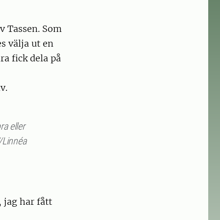
av Tassen. Som
s välja ut en
dra fick dela på
v.
ra eller
//Linnéa
 jag har fått