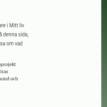
e i Mitt liv
På denna sida,
äsa om vad
oprojekt
öras
 hund och