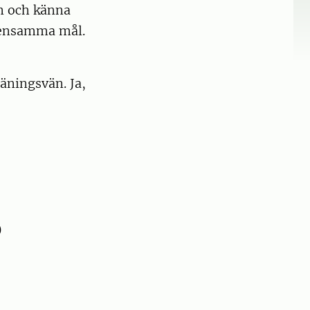
den och känna
mensamma mål.
äningsvän. Ja,
)