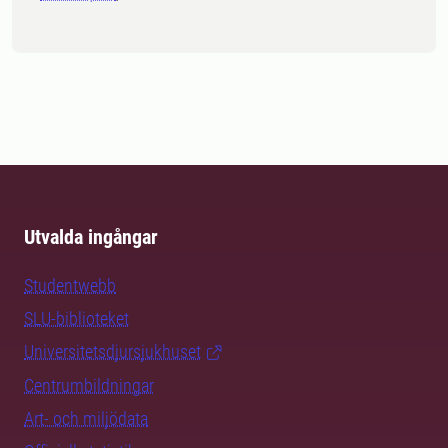
Utvalda ingångar
Studentwebb
SLU-biblioteket
Universitetsdjursjukhuset
Centrumbildningar
Art- och miljödata