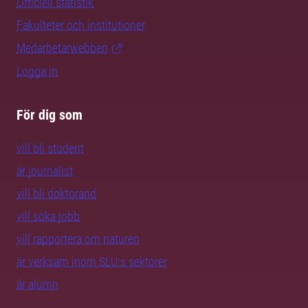
Officiell statistik
Fakulteter och institutioner
Medarbetarwebben
Logga in
För dig som
vill bli student
är journalist
vill bli doktorand
vill söka jobb
vill rapportera om naturen
är verksam inom SLU:s sektorer
är alumn