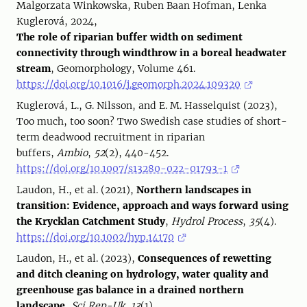
Malgorzata Winkowska, Ruben Baan Hofman, Lenka
Kuglerová, 2024,
The role of riparian buffer width on sediment
connectivity through windthrow in a boreal headwater
stream
, Geomorphology, Volume 461.
https://doi.org/10.1016/j.geomorph.2024.109320
Kuglerová, L., G. Nilsson, and E. M. Hasselquist (2023),
Too much, too soon? Two Swedish case studies of short-
term deadwood recruitment in riparian
buffers,
Ambio
,
52
(2), 440-452.
https://doi.org/10.1007/s13280-022-01793-1
Laudon, H., et al. (2021),
Northern landscapes in
transition: Evidence, approach and ways forward using
the Krycklan Catchment Study
,
Hydrol Process
,
35
(4).
https://doi.org/10.1002/hyp.14170
Laudon, H., et al. (2023),
Consequences of rewetting
and ditch cleaning on hydrology, water quality and
greenhouse gas balance in a drained northern
landscape
,
Sci Rep-Uk
,
13
(1),