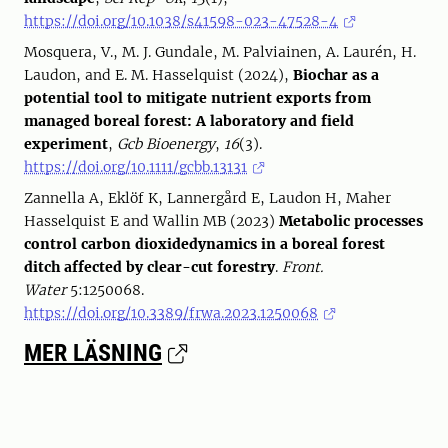
https://doi.org/10.1038/s41598-023-47528-4
Mosquera, V., M. J. Gundale, M. Palviainen, A. Laurén, H.
Laudon, and E. M. Hasselquist (2024),
Biochar as a
potential tool to mitigate nutrient exports from
managed boreal forest: A laboratory and field
experiment
,
Gcb Bioenergy
,
16
(3).
https://doi.org/10.1111/gcbb.13131
Zannella A, Eklöf K, Lannergård E, Laudon H, Maher
Hasselquist E and Wallin MB (2023)
Metabolic processes
control carbon dioxidedynamics in a boreal forest
ditch affected by clear-cut forestry
.
Front.
Water
5:1250068.
https://doi.org/10.3389/frwa.2023.1250068
MER LÄSNING