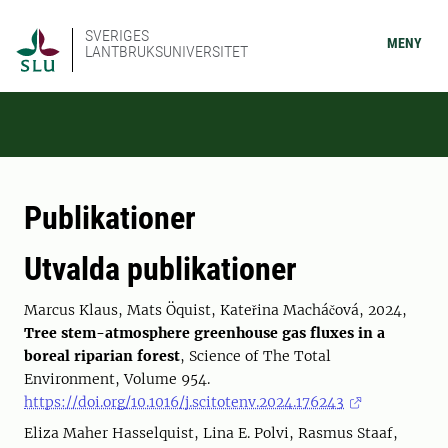
SVERIGES
MENY
LANTBRUKSUNIVERSITET
Publikationer
Utvalda publikationer
Marcus Klaus, Mats Öquist, Kateřina Macháčová, 2024,
Tree stem-atmosphere greenhouse gas fluxes in a
boreal riparian forest
, Science of The Total
Environment, Volume 954.
https://doi.org/10.1016/j.scitotenv.2024.176243
Eliza Maher Hasselquist, Lina E. Polvi, Rasmus Staaf,