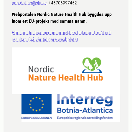
ann.dolling@slu.se
, +46706997452
Webportalen Nordic Nature Health Hub byggdes upp
inom ett EU-projekt med samma namn.
Här kan du läsa mer om projektets bakgrund, mål och
resultat. (på vår tidigare webbplats)