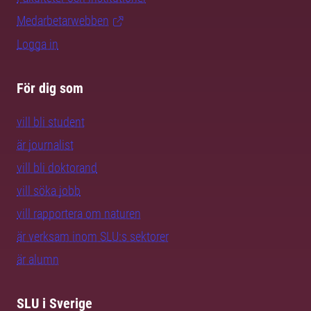
Medarbetarwebben
Logga in
För dig som
vill bli student
är journalist
vill bli doktorand
vill söka jobb
vill rapportera om naturen
är verksam inom SLU:s sektorer
är alumn
SLU i Sverige