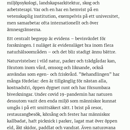
miljöpsykologi, landskapsarkitektur, skog och
arbetsterapi. Var och en har en hemvist på en
vetenskaplig institution, exempelvis på ett universitet,
men samarbetar ofta internationellt och över
ämnesgränserna.
Ett centralt begrepp är evidens – bevisvärdet för
forskningen. I nuläget är evidensläget bra inom flera
naturhälsoområden – och det blir stadigt ännu bättre.
Naturvistelser i vild natur, parker och trädgårdar kan,
förutom inom vård, omsorg och liknande, också
användas som egen- och friskvård. ”Behandlingen” har
många fördelar: den är tillgänglig för nästan alla,
kostnadsfri, öppen dygnet runt och har försumbara
biverkningar. Under covid 19-pandemin har naturen
dessutom varit den enda miljö som människor kunnat
umgås i på ett smittsäkert sätt. I brist på resor,
restaurangbesök, körsång och fester har människor
kallbadat, haft picknick i parker, lagat mat över öppen
eld, åkt skidor, paddlat och vandrat. Även naturovana