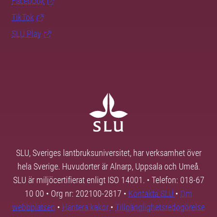
Facebook
TikTok
SLU Play
SLU, Sveriges lantbruksuniversitet, har verksamhet över
hela Sverige. Huvudorter är Alnarp, Uppsala och Umeå.
SLU är miljöcertifierat enligt ISO 14001. • Telefon: 018-67
10 00 • Org nr: 202100-2817 •
Kontakta SLU
•
Om
webbplatsen
•
Hantera kakor
•
Tillgänglighetsredogörelse