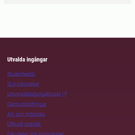
Utvalda ingångar
Studentwebb
SLU-biblioteket
Universitetsdjursjukhuset
Centrumbildningar
Art- och miljödata
Officiell statistik
Fakulteter och institutioner