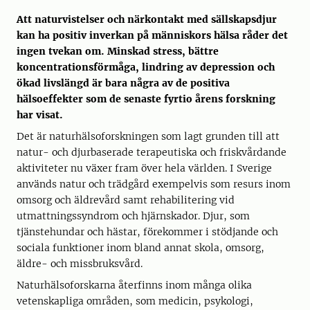
Att naturvistelser och närkontakt med sällskapsdjur
kan ha positiv inverkan på människors hälsa råder det
ingen tvekan om. Minskad stress, bättre
koncentrationsförmåga, lindring av depression och
ökad livslängd är bara några av de positiva
hälsoeffekter som de senaste fyrtio årens forskning
har visat.
Det är naturhälsoforskningen som lagt grunden till att
natur- och djurbaserade terapeutiska och friskvårdande
aktiviteter nu växer fram över hela världen. I Sverige
används natur och trädgård exempelvis som resurs inom
omsorg och äldrevård samt rehabilitering vid
utmattningssyndrom och hjärnskador. Djur, som
tjänstehundar och hästar, förekommer i stödjande och
sociala funktioner inom bland annat skola, omsorg,
äldre- och missbruksvård.
Naturhälsoforskarna återfinns inom många olika
vetenskapliga områden, som medicin, psykologi,