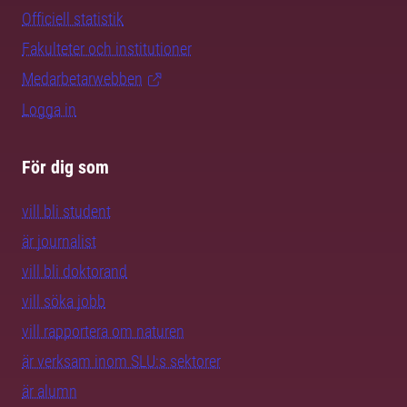
Officiell statistik
Fakulteter och institutioner
Medarbetarwebben
Logga in
För dig som
vill bli student
är journalist
vill bli doktorand
vill söka jobb
vill rapportera om naturen
är verksam inom SLU:s sektorer
är alumn