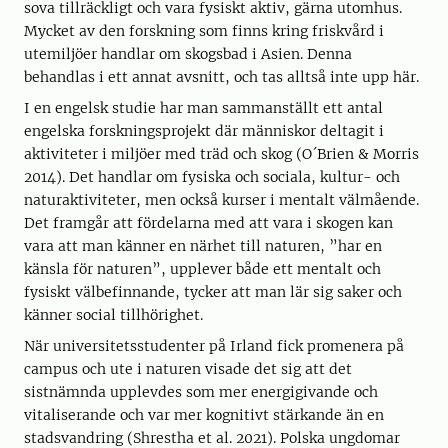
sova tillräckligt och vara fysiskt aktiv, gärna utomhus.
Mycket av den forskning som finns kring friskvård i
utemiljöer handlar om skogsbad i Asien. Denna
behandlas i ett annat avsnitt, och tas alltså inte upp här.
I en engelsk studie har man sammanställt ett antal
engelska forskningsprojekt där människor deltagit i
aktiviteter i miljöer med träd och skog (O´Brien & Morris
2014). Det handlar om fysiska och sociala, kultur- och
naturaktiviteter, men också kurser i mentalt välmående.
Det framgår att fördelarna med att vara i skogen kan
vara att man känner en närhet till naturen, ”har en
känsla för naturen”, upplever både ett mentalt och
fysiskt välbefinnande, tycker att man lär sig saker och
känner social tillhörighet.
När universitetsstudenter på Irland fick promenera på
campus och ute i naturen visade det sig att det
sistnämnda upplevdes som mer energigivande och
vitaliserande och var mer kognitivt stärkande än en
stadsvandring (Shrestha et al. 2021). Polska ungdomar