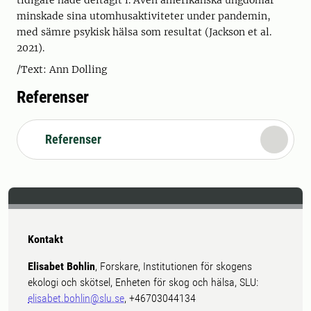
tidigare hade deltagit i. Även amerikanska ungdomar
minskade sina utomhusaktiviteter under pandemin,
med sämre psykisk hälsa som resultat (Jackson et al.
2021).
/Text: Ann Dolling
Referenser
Referenser
Kontakt
Elisabet Bohlin
, Forskare, Institutionen för skogens
ekologi och skötsel, Enheten för skog och hälsa, SLU:
elisabet.bohlin@slu.se
, +46703044134