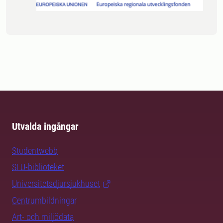
Utvalda ingångar
Studentwebb
SLU-biblioteket
Universitetsdjursjukhuset
Centrumbildningar
Art- och miljödata