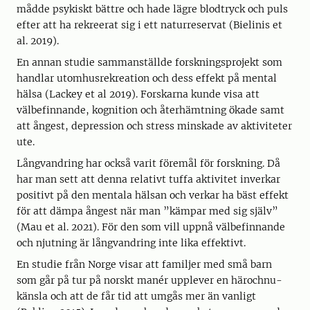
mådde psykiskt bättre och hade lägre blodtryck och puls
efter att ha rekreerat sig i ett naturreservat (Bielinis et
al. 2019).
En annan studie sammanställde forskningsprojekt som
handlar utomhusrekreation och dess effekt på mental
hälsa (Lackey et al 2019). Forskarna kunde visa att
välbefinnande, kognition och återhämtning ökade samt
att ångest, depression och stress minskade av aktiviteter
ute.
Långvandring har också varit föremål för forskning. Då
har man sett att denna relativt tuffa aktivitet inverkar
positivt på den mentala hälsan och verkar ha bäst effekt
för att dämpa ångest när man ”kämpar med sig själv”
(Mau et al. 2021). För den som vill uppnå välbefinnande
och njutning är långvandring inte lika effektivt.
En studie från Norge visar att familjer med små barn
som går på tur på norskt manér upplever en härochnu-
känsla och att de får tid att umgås mer än vanligt