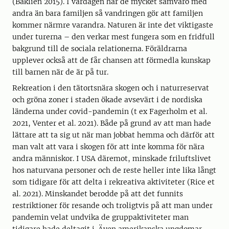
(Baklien 2015). I vardagen har de mycket samvaro med
andra än bara familjen så vandringen gör att familjen
kommer närmre varandra. Naturen är inte det viktigaste
under turerna – den verkar mest fungera som en fridfull
bakgrund till de sociala relationerna. Föräldrarna
upplever också att de får chansen att förmedla kunskap
till barnen när de är på tur.
Rekreation i den tätortsnära skogen och i naturreservat
och gröna zoner i staden ökade avsevärt i de nordiska
länderna under covid-pandemin (t ex Fagerholm et al.
2021, Venter et al. 2021). Både på grund av att man hade
lättare att ta sig ut när man jobbat hemma och därför att
man valt att vara i skogen för att inte komma för nära
andra människor. I USA däremot, minskade friluftslivet
hos naturvana personer och de reste heller inte lika långt
som tidigare för att delta i rekreativa aktiviteter (Rice et
al. 2021). Minskandet berodde på att det funnits
restriktioner för resande och troligtvis på att man under
pandemin velat undvika de gruppaktiviteter man