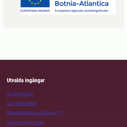
Utvalda ingångar
Studentwebb
SLU-biblioteket
Universitetsdjursjukhuset
Centrumbildningar