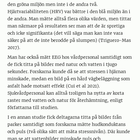
den gröna miljön men inte i de andra två.
Hjärtvariabiliteten (HRV) var bättre i den blå miljön än i
de andra. Man mätte alltså flera olika värden, men tittar
man närmare på resultaten ser man att de är spretiga
och icke signifikanta (det vill säga man kan inte vara
säker på att de inte berodde på slumpen) (Triguero-Mas
2017).
Man har också mätt EEG hos vårdpersonal samtidigt som
de fick titta på bilder med natur och vatten i tjugo
sekunder. Forskarna kunde då se att stressen i hjärnan
minskade, medan en bild på en hård vägbeläggning som
asfalt hade motsatt effekt (Cui et al 2021).
Sjukvårdpersonal kan alltså troligen ha nytta av korta
raster med vatten och natur för återhämtning, enligt
författarna till studien.
I en annan studie fick deltagarna titta på bilder från
parker samtidigt som forskarna mätte hudkonduktans
och puls (två olika sätt att mäta stressnivån). Där kunde
man se att vattenbilder minskade puls och