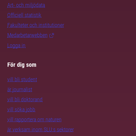
Art- och miljödata
Officiell statistik
Fakulteter och institutioner
Medarbetarwebben
Logga in
För dig som
vill bli student
är journalist
vill bli doktorand
vill söka jobb
vill rapportera om naturen
är verksam inom SLU:s sektorer