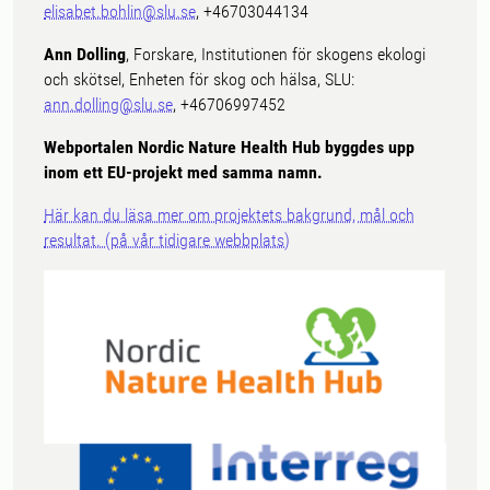
elisabet.bohlin@slu.se
, +46703044134
Ann Dolling
, Forskare, Institutionen för skogens ekologi
och skötsel, Enheten för skog och hälsa, SLU:
ann.dolling@slu.se
, +46706997452
Webportalen Nordic Nature Health Hub byggdes upp
inom ett EU-projekt med samma namn.
Här kan du läsa mer om projektets bakgrund, mål och
resultat. (på vår tidigare webbplats)