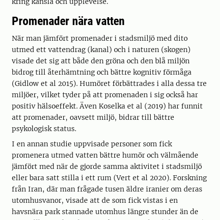
kring känsla och upplevelse.
Promenader nära vatten
När man jämfört promenader i stadsmiljö med dito
utmed ett vattendrag (kanal) och i naturen (skogen)
visade det sig att både den gröna och den blå miljön
bidrog till återhämtning och bättre kognitiv förmåga
(Gidlow et al 2015). Humöret förbättrades i alla dessa tre
miljöer, vilket tyder på att promenaden i sig också har
positiv hälsoeffekt. Även Koselka et al (2019) har funnit
att promenader, oavsett miljö, bidrar till bättre
psykologisk status.
I en annan studie uppvisade personer som fick
promenera utmed vatten bättre humör och välmående
jämfört med när de gjorde samma aktivitet i stadsmiljö
eller bara satt stilla i ett rum (Vert et al 2020). Forskning
från Iran, där man frågade tusen äldre iranier om deras
utomhusvanor, visade att de som fick vistas i en
havsnära park stannade utomhus längre stunder än de