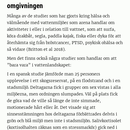
omgivningen
Många av de studier som har gjorts kring hälsa och
välmående med vattenmiljöer som arena handlar om
aktiviteter i eller i relation till vattnet, som att surfa,
köra drakbåt, segla, paddla kajak, fiska eller dyka för att
återhämta sig från bröstcancer, PTSD, psykisk ohälsa och
så vidare (Britton et al 2018).
Men det finns också några studier som handlar om att
”bara vara” i vattenlandskapet:
I en spansk studie jämförde man 25 personers
upplevelse i ett skogsreservat, på en flodstrand och i en
stadsmiljö. Deltagarna fick i grupper om sex vistas i alla
miljöerna, men ordningen slumpades. Väl på plats fick
de göra vad de ville så länge de inte simmade,
motionerade hårt eller åt. Det visade sig att
sinnesstämningen hos deltagarna förbättrades delvis i
grön och blå miljö men inte i stadsmiljön. Salivkortisolet
(kortisolhalten räknas som en stressmarkör) gick ned i