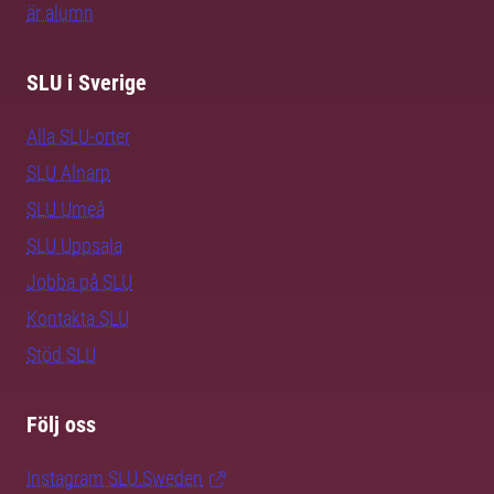
är alumn
SLU i Sverige
Alla SLU-orter
SLU Alnarp
SLU Umeå
SLU Uppsala
Jobba på SLU
Kontakta SLU
Stöd SLU
Följ oss
Instagram SLU.Sweden