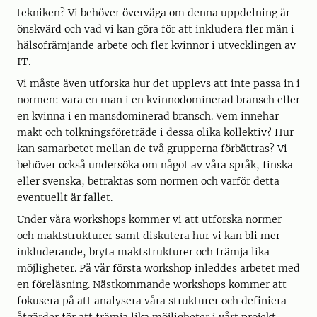
tekniken? Vi behöver överväga om denna uppdelning är
önskvärd och vad vi kan göra för att inkludera fler män i
hälsofrämjande arbete och fler kvinnor i utvecklingen av
IT.
Vi måste även utforska hur det upplevs att inte passa in i
normen: vara en man i en kvinnodominerad bransch eller
en kvinna i en mansdominerad bransch. Vem innehar
makt och tolkningsföreträde i dessa olika kollektiv? Hur
kan samarbetet mellan de två grupperna förbättras? Vi
behöver också undersöka om något av våra språk, finska
eller svenska, betraktas som normen och varför detta
eventuellt är fallet.
Under våra workshops kommer vi att utforska normer
och maktstrukturer samt diskutera hur vi kan bli mer
inkluderande, bryta maktstrukturer och främja lika
möjligheter. På vår första workshop inleddes arbetet med
en föreläsning. Nästkommande workshops kommer att
fokusera på att analysera våra strukturer och definiera
åtgärder för att främja lika möjligheter i vårt projekt.