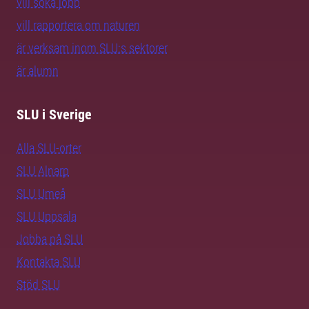
vill söka jobb
vill rapportera om naturen
är verksam inom SLU:s sektorer
är alumn
SLU i Sverige
Alla SLU-orter
SLU Alnarp
SLU Umeå
SLU Uppsala
Jobba på SLU
Kontakta SLU
Stöd SLU