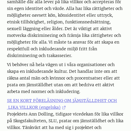
samhälle där alla lever på lika villkor och accepteras för
sin egen identitet och värde. Alla har lika rättigheter och
möjligheter oavsett kön, könsidentitet eller uttryck,
etnisk tillhörighet, religion, funktionsnedsättning,
sexuell läggning eller ålder. Det är viktigt att aktivt
motverka diskriminering och främja lika rättigheter och
möjligheter för alla. Vi måste ta ansvar för att skapa en
respektfull och inkluderande miljö fritt från
diskriminering och trakasserier.
Vi behöver nå hela vägen ut i våra organisationer och
skapa en inkluderande kultur. Det handlar inte om att
räkna antal män och kvinnor och procentsatser eller att
prata om jämställdhet utan om att bedriva ett aktivt
arbeta med normer och inkludering.
SE EN KORT FÖRELÄSNING OM JÄMSTÄLLDHET OCH
LIKA VILLKOR (engelska)
Projektets Ann Dolling, tidigare vicedekan för lika villkor
på Skogsfakulteten, SLU, pratar om jämställdhet och lika
villkor. Tänkvärt att ha med sig i projektet och