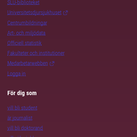
SLU-biblioteket
Universitetsdjursjukhuset
Centrumbildningar
Art- och miljödata
Officiell statistik
Fakulteter och institutioner
Medarbetarwebben
Logga in
För dig som
vill bli student
är journalist
vill bli doktorand