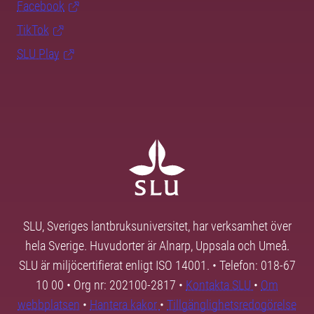
Facebook
TikTok
SLU Play
SLU, Sveriges lantbruksuniversitet, har verksamhet över
hela Sverige. Huvudorter är Alnarp, Uppsala och Umeå.
SLU är miljöcertifierat enligt ISO 14001. • Telefon: 018-67
10 00 • Org nr: 202100-2817 •
Kontakta SLU
•
Om
webbplatsen
•
Hantera kakor
•
Tillgänglighetsredogörelse