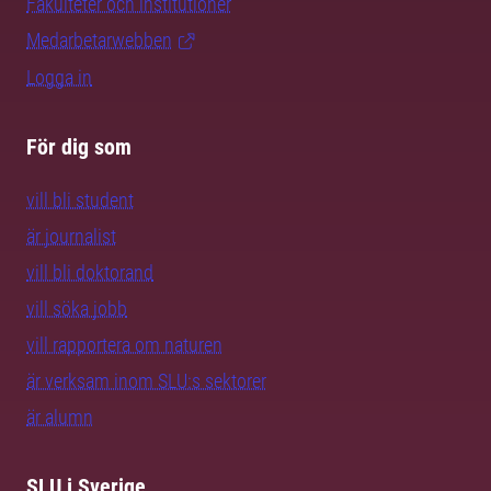
Fakulteter och institutioner
Medarbetarwebben
Logga in
För dig som
vill bli student
är journalist
vill bli doktorand
vill söka jobb
vill rapportera om naturen
är verksam inom SLU:s sektorer
är alumn
SLU i Sverige