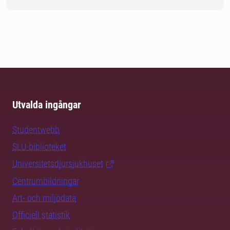
Utvalda ingångar
Studentwebb
SLU-biblioteket
Universitetsdjursjukhuset
Centrumbildningar
Art- och miljödata
Officiell statistik