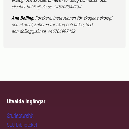
ekologi och skötsel, Enheten för skog och hälsa, SLU:
elisabet.bohlin@slu.se, +46703044134
Ann Dolling
, Forskare, Institutionen för skogens ekologi
och skötsel, Enheten för skog och hälsa, SLU:
ann.dolling@slu.se, +46706997452
Utvalda ingångar
Studentwebb
SLU-biblioteket