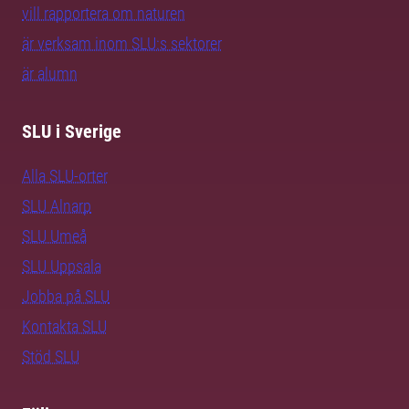
vill rapportera om naturen
är verksam inom SLU:s sektorer
är alumn
SLU i Sverige
Alla SLU-orter
SLU Alnarp
SLU Umeå
SLU Uppsala
Jobba på SLU
Kontakta SLU
Stöd SLU