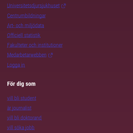
Universitetsdjursjukhuset
Centrumbildningar
Art- och miljödata
Officiell statistik
Fakulteter och institutioner
Medarbetarwebben
Logga in
För dig som
vill bli student
är journalist
vill bli doktorand
vill söka jobb