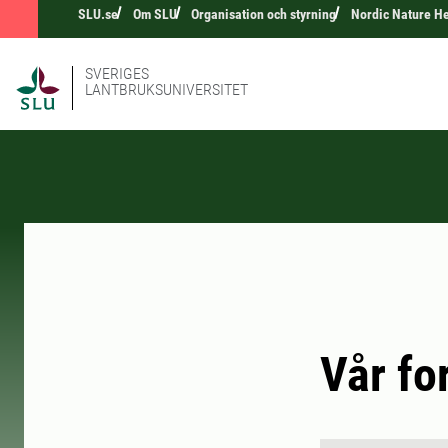
SLU.se
Om SLU
Organisation och styrning
Nordic Nature H
SVERIGES
LANTBRUKSUNIVERSITET
Vår fo