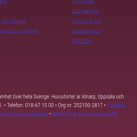
rand
SLU Umeå
SLU Uppsala
ra om naturen
Jobba på SLU
nom SLU:s sektorer
Kontakta SLU
Stöd SLU
samhet över hela Sverige. Huvudorter är Alnarp, Uppsala och
01. • Telefon: 018-67 10 00 • Org nr: 202100-2817 •
Kontakta
lgänglighetsredogörelse
•
Behandling av personuppgifter