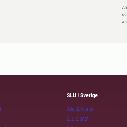
An
oc
an
m
SLU i Sverige
t
Alla SLU-orter
SLU Alnarp