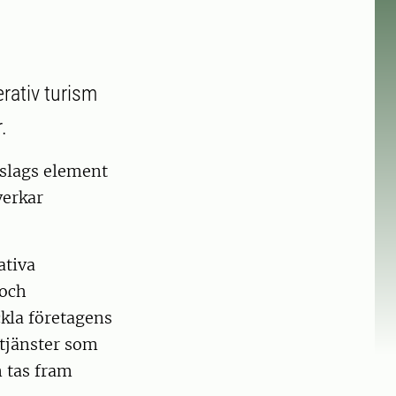
erativ turism
.
 slags element
verkar
ativa
 och
ckla företagens
 tjänster som
 tas fram