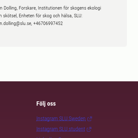
n Dolling, Forskare, Institutionen för skogens ekologi
h skötsel, Enheten för skog och hälsa, SLU:
n.dolling@slu.se, +46706997452
Följ oss
Instagram SLU.Sweden
Instagram SLU.student