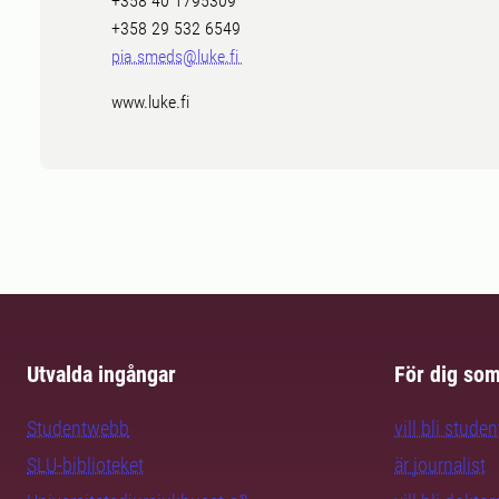
+358 40 1795309
+358 29 532 6549
pia.smeds@luke.fi
www.luke.fi
Utvalda ingångar
För dig so
Studentwebb
vill bli studen
SLU-biblioteket
är journalist