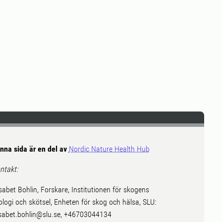
nna sida är en del av
Nordic Nature Health Hub
ntakt:
isabet Bohlin, Forskare, Institutionen för skogens
ologi och skötsel, Enheten för skog och hälsa, SLU:
isabet.bohlin@slu.se, +46703044134