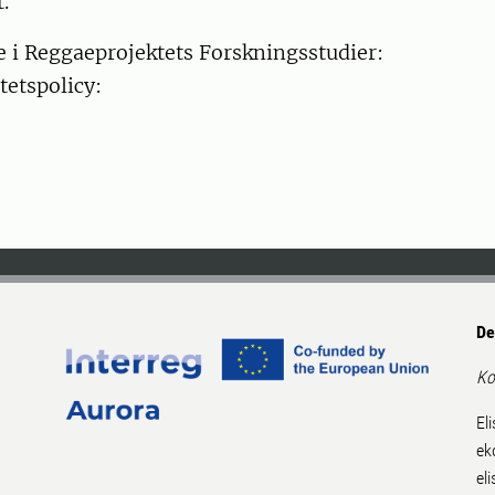
.
e i Reggaeprojektets Forskningsstudier:
tetspolicy:
De
Ko
El
ek
el