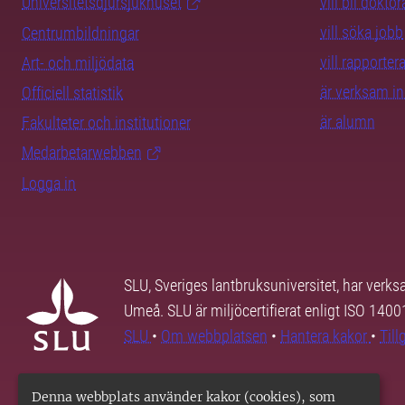
Universitetsdjursjukhuset
vill bli dokto
vill söka jobb
Centrumbildningar
vill rapporte
Art- och miljödata
är verksam i
Officiell statistik
är alumn
Fakulteter och institutioner
Medarbetarwebben
Logga in
SLU, Sveriges lantbruksuniversitet, har verk
Umeå. SLU är miljöcertifierat enligt ISO 140
SLU
•
Om webbplatsen
•
Hantera kakor
•
Til
Denna webbplats använder kakor (cookies), som