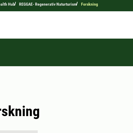
ealth Hub
REGGAE- Regenerativ Naturturism
Forskning
rskning