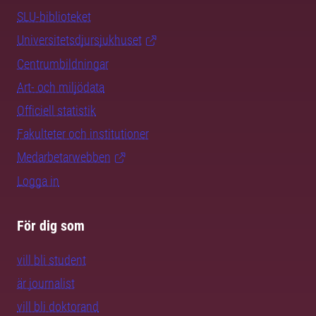
SLU-biblioteket
Universitetsdjursjukhuset
Centrumbildningar
Art- och miljödata
Officiell statistik
Fakulteter och institutioner
Medarbetarwebben
Logga in
För dig som
vill bli student
är journalist
vill bli doktorand