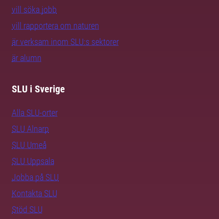
vill söka jobb
vill rapportera om naturen
är verksam inom SLU:s sektorer
är alumn
SLU i Sverige
Alla SLU-orter
SLU Alnarp
SLU Umeå
SLU Uppsala
Jobba på SLU
Kontakta SLU
Stöd SLU