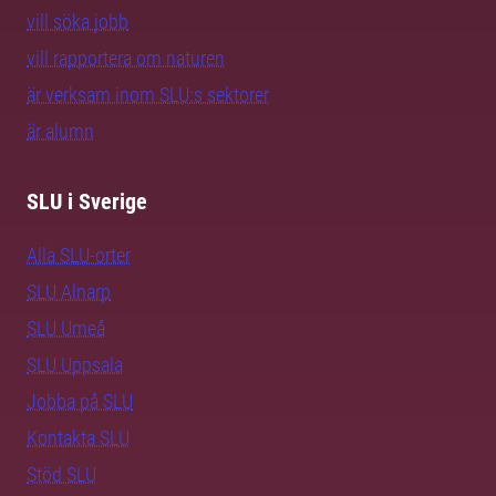
vill söka jobb
vill rapportera om naturen
är verksam inom SLU:s sektorer
är alumn
SLU i Sverige
Alla SLU-orter
SLU Alnarp
SLU Umeå
SLU Uppsala
Jobba på SLU
Kontakta SLU
Stöd SLU