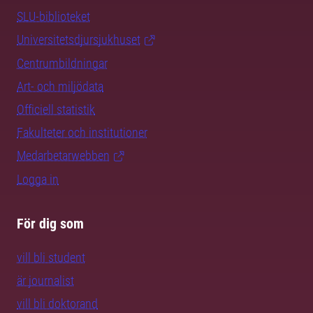
SLU-biblioteket
Universitetsdjursjukhuset
Centrumbildningar
Art- och miljödata
Officiell statistik
Fakulteter och institutioner
Medarbetarwebben
Logga in
För dig som
vill bli student
är journalist
vill bli doktorand