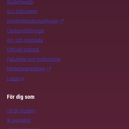
Studentwebb
SLU-biblioteket
Universitetsdjursjukhuset
Centrumbildningar
Art- och miljödata
Officiell statistik
Fakulteter och institutioner
Medarbetarwebben
Logga in
För dig som
vill bli student
är journalist