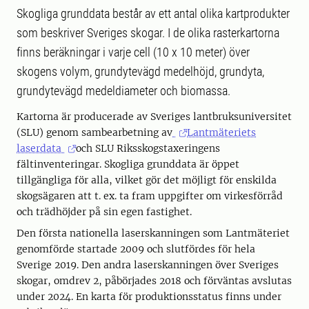
Skogliga grunddata består av ett antal olika kartprodukter
som beskriver Sveriges skogar. I de olika rasterkartorna
finns beräkningar i varje cell (10 x 10 meter) över
skogens volym, grundytevägd medelhöjd, grundyta,
grundytevägd medeldiameter och biomassa.
Kartorna är producerade av Sveriges lantbruksuniversitet
(SLU) genom sambearbetning av
Lantmäteriets
laserdata
och SLU Riksskogstaxeringens
fältinventeringar. Skogliga grunddata är öppet
tillgängliga för alla, vilket gör det möjligt för enskilda
skogsägaren att t. ex. ta fram uppgifter om virkesförråd
och trädhöjder på sin egen fastighet.
Den första nationella laserskanningen som Lantmäteriet
genomförde startade 2009 och slutfördes för hela
Sverige 2019. Den andra laserskanningen över Sveriges
skogar, omdrev 2, påbörjades 2018 och förväntas avslutas
under 2024. En karta för produktionsstatus finns under