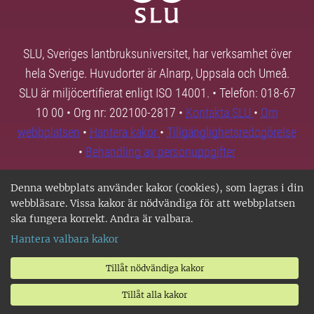
SLU, Sveriges lantbruksuniversitet, har verksamhet över
hela Sverige. Huvudorter är Alnarp, Uppsala och Umeå.
SLU är miljöcertifierat enligt ISO 14001. • Telefon: 018-67
10 00 • Org nr: 202100-2817 •
Kontakta SLU
•
Om
webbplatsen
•
Hantera kakor
•
Tillgänglighetsredogörelse
•
Behandling av personuppgifter
Denna webbplats använder kakor (cookies), som lagras i din
webbläsare. Vissa kakor är nödvändiga för att webbplatsen
ska fungera korrekt. Andra är valbara.
Hantera valbara kakor
Tillåt nödvändiga kakor
Tillåt alla kakor