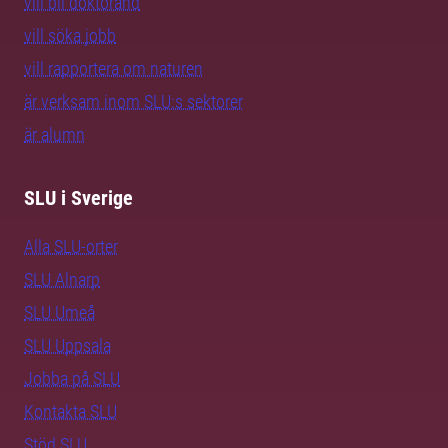
vill bli doktorand
vill söka jobb
vill rapportera om naturen
är verksam inom SLU:s sektorer
är alumn
SLU i Sverige
Alla SLU-orter
SLU Alnarp
SLU Umeå
SLU Uppsala
Jobba på SLU
Kontakta SLU
Stöd SLU