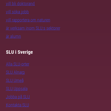
vill bli doktorand
vill söka jobb
vill rapportera om naturen
är verksam inom SLU:s sektorer
är alumn
SLU i Sverige
Alla SLU-orter
SLU Alnarp
SLU Umeå
SLU Uppsala
Jobba på SLU
Kontakta SLU