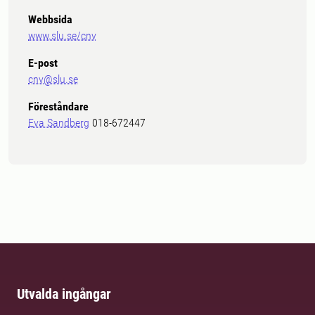
Webbsida
www.slu.se/cnv
E-post
cnv@slu.se
Föreståndare
Eva Sandberg
018-672447
Utvalda ingångar