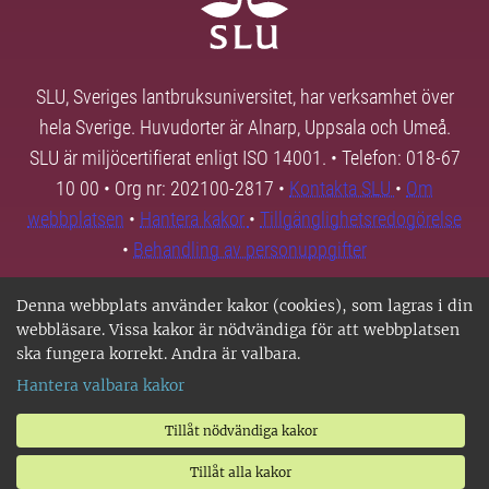
SLU, Sveriges lantbruksuniversitet, har verksamhet över
hela Sverige. Huvudorter är Alnarp, Uppsala och Umeå.
SLU är miljöcertifierat enligt ISO 14001. • Telefon: 018-67
10 00 • Org nr: 202100-2817 •
Kontakta SLU
•
Om
webbplatsen
•
Hantera kakor
•
Tillgänglighetsredogörelse
•
Behandling av personuppgifter
Denna webbplats använder kakor (cookies), som lagras i din
webbläsare. Vissa kakor är nödvändiga för att webbplatsen
ska fungera korrekt. Andra är valbara.
Hantera valbara kakor
Tillåt nödvändiga kakor
Tillåt alla kakor