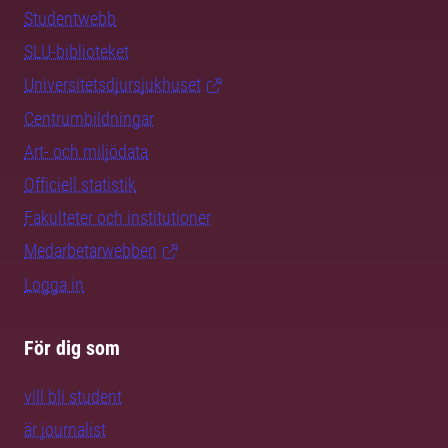
Studentwebb
SLU-biblioteket
Universitetsdjursjukhuset
Centrumbildningar
Art- och miljödata
Officiell statistik
Fakulteter och institutioner
Medarbetarwebben
Logga in
För dig som
vill bli student
är journalist