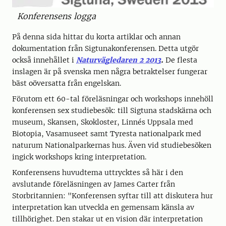
Konferensens logga
På denna sida hittar du korta artiklar och annan
dokumentation från Sigtunakonferensen. Detta utgör
också innehållet i
Naturvägledaren 2 2013
.
De flesta
inslagen är på svenska men några betraktelser fungerar
bäst oöversatta från engelskan.
Förutom ett 60-tal föreläsningar och workshops innehöll
konferensen sex studiebesök: till Sigtuna stadskärna och
museum, Skansen, Skokloster, Linnés Uppsala med
Biotopia, Vasamuseet samt Tyresta nationalpark med
naturum Nationalparkernas hus. Även vid studiebesöken
ingick workshops kring interpretation.
Konferensens huvudtema uttrycktes så här i den
avslutande föreläsningen av James Carter från
Storbritannien: "Konferensen syftar till att diskutera hur
interpretation kan utveckla en gemensam känsla av
tillhörighet. Den stakar ut en vision där interpretation