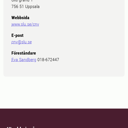
756 51 Uppsala
Webbsida
www.slu.se/cnv
E-post
cnv@slu.se
Föreståndare
Eva Sandberg
018-672447