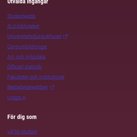
Utvalda ingångar
Studentwebb
SLU-biblioteket
Universitetsdjursjukhuset
Centrumbildningar
Art- och miljödata
Officiell statistik
Fakulteter och institutioner
Medarbetarwebben
Logga in
För dig som
vill bli student