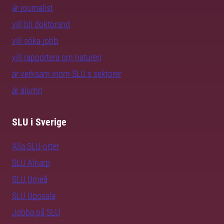
är journalist
vill bli doktorand
vill söka jobb
vill rapportera om naturen
är verksam inom SLU:s sektorer
är alumn
SLU i Sverige
Alla SLU-orter
SLU Alnarp
SLU Umeå
SLU Uppsala
Jobba på SLU