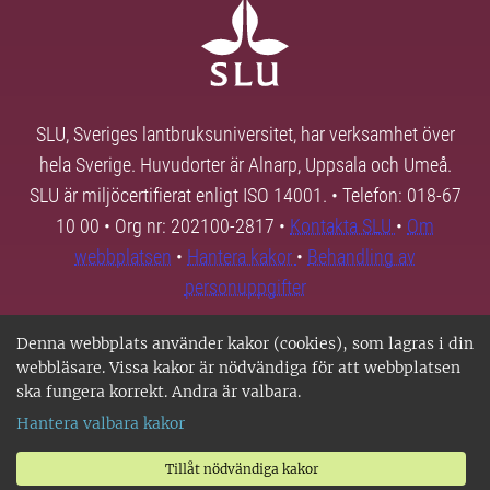
SLU, Sveriges lantbruksuniversitet, har verksamhet över
hela Sverige. Huvudorter är Alnarp, Uppsala och Umeå.
SLU är miljöcertifierat enligt ISO 14001. • Telefon: 018-67
10 00 • Org nr: 202100-2817 •
Kontakta SLU
•
Om
webbplatsen
•
Hantera kakor
•
Behandling av
personuppgifter
Denna webbplats använder kakor (cookies), som lagras i din
webbläsare. Vissa kakor är nödvändiga för att webbplatsen
ska fungera korrekt. Andra är valbara.
Hantera valbara kakor
Tillåt nödvändiga kakor