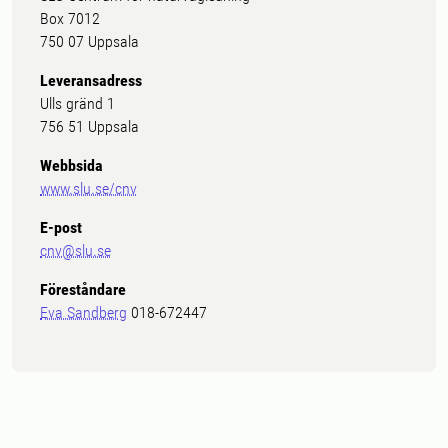
Box 7012
750 07 Uppsala
Leveransadress
Ulls gränd 1
756 51 Uppsala
Webbsida
www.slu.se/cnv
E-post
cnv@slu.se
Föreståndare
Eva Sandberg
018-672447