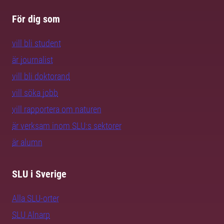
För dig som
vill bli student
är journalist
vill bli doktorand
vill söka jobb
vill rapportera om naturen
är verksam inom SLU:s sektorer
är alumn
SLU i Sverige
Alla SLU-orter
SLU Alnarp