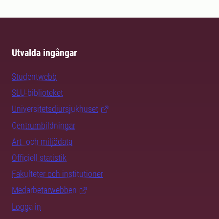
Utvalda ingångar
Studentwebb
SLU-biblioteket
Universitetsdjursjukhuset
Centrumbildningar
Art- och miljödata
Officiell statistik
Fakulteter och institutioner
Medarbetarwebben
Logga in