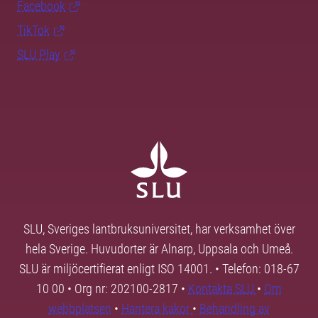
Facebook
TikTok
SLU Play
SLU, Sveriges lantbruksuniversitet, har verksamhet över
hela Sverige. Huvudorter är Alnarp, Uppsala och Umeå.
SLU är miljöcertifierat enligt ISO 14001. • Telefon: 018-67
10 00 • Org nr: 202100-2817 •
Kontakta SLU
•
Om
webbplatsen
•
Hantera kakor
•
Behandling av