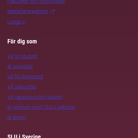
Fakulteter och institutioner
Medarbetarwebben
Logga in
För dig som
vill bli student
är journalist
vill bli doktorand
vill söka jobb
vill rapportera om naturen
är verksam inom SLU:s sektorer
är alumn
SLU i Sverige