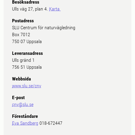
Besöksadress
Ulls väg 27, plan 4.
Karta
Postadress
SLU Centrum för naturvägledning
Box 7012
750 07 Uppsala
Leveransadress
Ulls gränd 1
756 51 Uppsala
Webbsida
www.slu.se/cnv
E-post
cnv@slu.se
Föreståndare
Eva Sandberg
018-672447