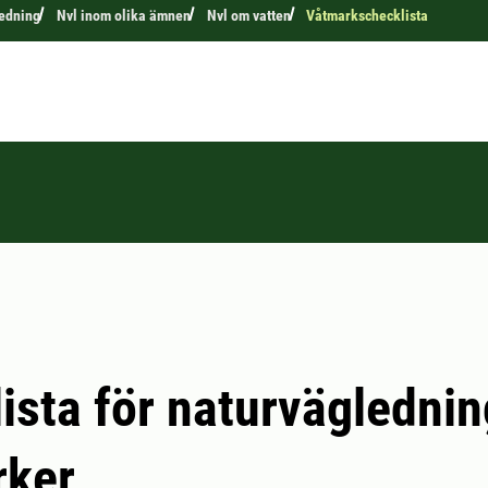
edning
Nvl inom olika ämnen
Nvl om vatten
Våtmarkschecklista
ista för naturvägledni
rker