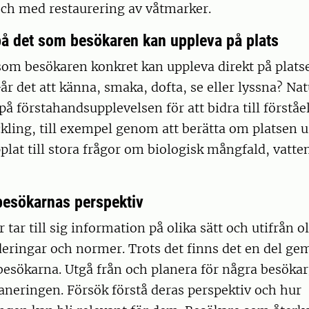
och med restaurering av våtmarker.
på det som besökaren kan uppleva på plats
som besökaren konkret kan uppleva direkt på platse
Går det att känna, smaka, dofta, se eller lyssna? N
på förstahandsupplevelsen för att bidra till förståe
ling, till exempel genom att berätta om platsen ur
plat till stora frågor om biologisk mångfald, vatte
 besökarnas perspektiv
tar till sig information på olika sätt och utifrån o
deringar och normer. Trots det finns det en del 
esökarna. Utgå från och planera för några besökar
laneringen. Försök förstå deras perspektiv och hur