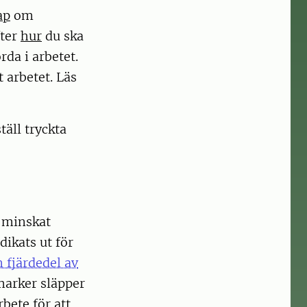
ap
om
fter
hur
du ska
rda i arbetet.
 arbetet. Läs
täll tryckta
r minskat
dikats ut för
 fjärdedel av
marker släpper
bete för att