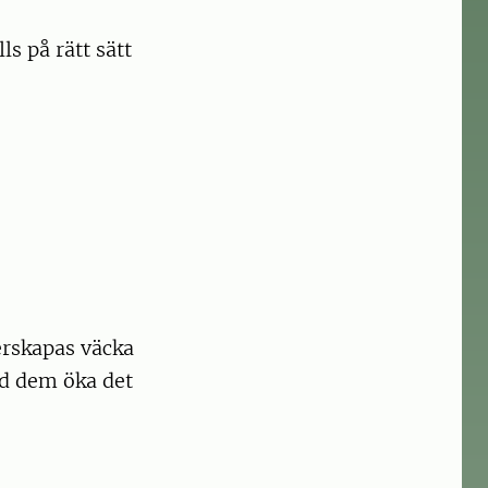
s på rätt sätt
erskapas väcka
ed dem öka det