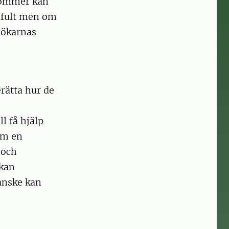
rkommer kan
e fult men om
sökarnas
rätta hur de
l få hjälp
om en
 och
 kan
anske kan