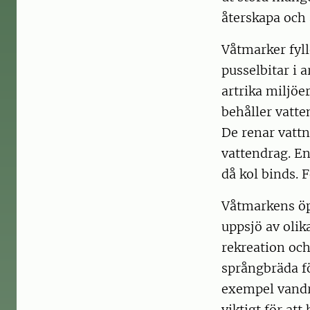
återskapa och 
Våtmarker fyll
pusselbitar i 
artrika miljöe
behåller vatt
De renar vattn
vattendrag. En
då kol binds. 
Våtmarkens öp
uppsjö av olika
rekreation och
språngbräda fö
exempel vandr
viktigt för att 