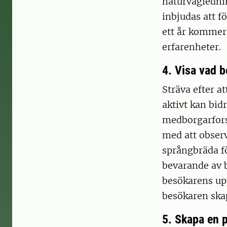
naturvägledni
inbjudas att f
ett år kommer 
erfarenheter.
4. Visa vad b
Sträva efter a
aktivt kan bid
medborgarfors
med att observ
språngbräda f
bevarande av 
besökarens up
besökaren ska
5. Skapa en 