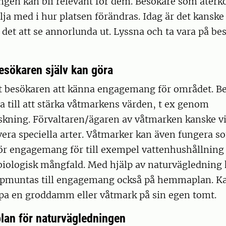
ngen kan bli relevant för dem. Besökare som åte
ölja med i hur platsen förändras. Idag är det kansk
det att se annorlunda ut. Lyssna och ta vara på be
esökaren själv kan göra
tt besökaren att känna engagemang för området. Be
ra till att stärka våtmarkens värden, t ex genom
kning. Förvaltaren/ägaren av våtmarken kanske vil
era speciella arter. Våtmarker kan även fungera s
ör engagemang för till exempel vattenhushållning
biologisk mångfald. Med hjälp av naturvägledning
pmuntas till engagemang också på hemmaplan. K
pa en groddamm eller våtmark på sin egen tomt.
plan för naturvägledningen