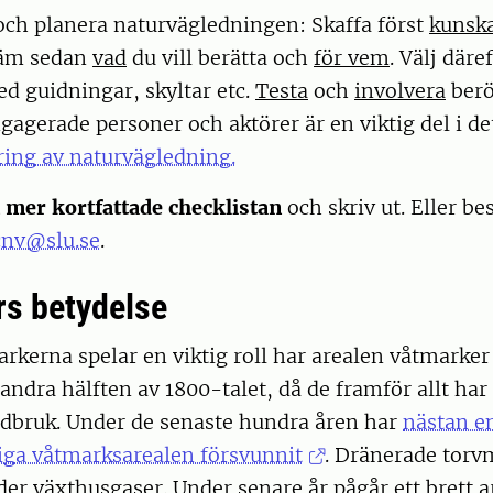
ch planera naturvägledningen: Skaffa först
kunsk
täm sedan
vad
du vill berätta och
för vem
. Välj däre
ed guidningar, skyltar etc.
Testa
och
involvera
berö
agerade personer och aktörer är en viktig del i det
ring av naturvägledning.
 mer kortfattade checklistan
och skriv ut. Eller bes
cnv@slu.se
.
s betydelse
arkerna spelar en viktig roll har arealen våtmarke
 andra hälften av 1800-talet, då de framför allt har 
rdbruk. Under de senaste hundra åren har
nästan en
iga våtmarksarealen försvunnit
. Dränerade torv
er växthusgaser. Under senare år pågår ett brett ar