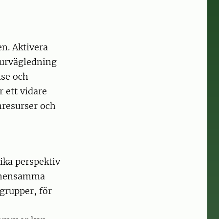
n. Aktivera
aturvägledning
lse och
 ett vidare
nresurser och
lika perspektiv
gemensamma
grupper, för