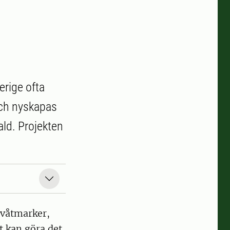
erige ofta
och nyskapas
ald. Projekten
 våtmarker,
t kan göra det