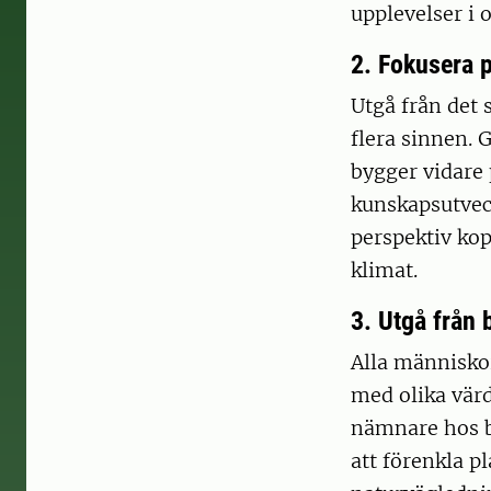
upplevelser i 
2. Fokusera 
Utgå från det 
flera sinnen. 
bygger vidare 
kunskapsutveck
perspektiv kop
klimat.
3. Utgå från
Alla människor 
med olika vär
nämnare hos b
att förenkla p