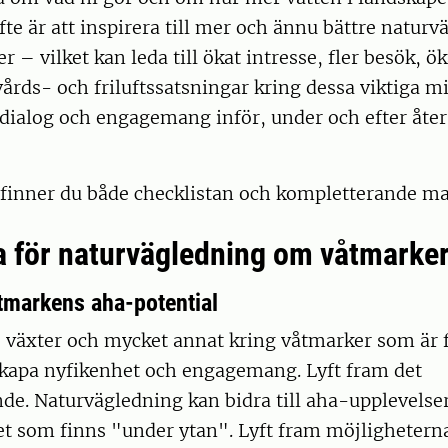
yfte är att inspirera till mer och ännu bättre natur
 – vilket kan leda till ökat intresse, fler besök, ö
vårds- och friluftssatsningar kring dessa viktiga mi
l dialog och engagemang inför, under och efter åte
finner du både checklistan och kompletterande mat
a för naturvägledning om våtmarke
tmarkens aha-potential
, växter och mycket annat kring våtmarker som är 
kapa nyfikenhet och engagemang. Lyft fram det
de. Naturvägledning kan bidra till aha-upplevelse
t som finns "under ytan". Lyft fram möjligheterna