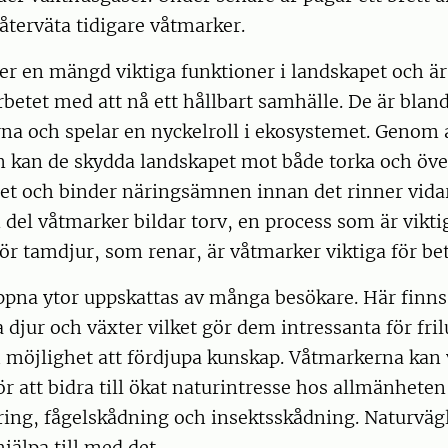
återväta tidigare våtmarker.
er en mängd viktiga funktioner i landskapet och är
arbetet med att nå ett hållbart samhälle. De är blan
rna och spelar en nyckelroll i ekosystemet. Genom 
en kan de skydda landskapet mot både torka och öv
et och binder näringsämnen innan det rinner vidare
 del våtmarker bildar torv, en process som är vikti
För tamdjur, som renar, är våtmarker viktiga för be
pna ytor uppskattas av många besökare. Här finns
 djur och växter vilket gör dem intressanta för frilu
 möjlighet att fördjupa kunskap. Våtmarkerna kan 
r att bidra till ökat naturintresse hos allmänheten
ing, fågelskådning och insektsskådning. Naturväg
hjälpa till med det.