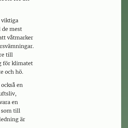
 viktiga
d de mest
att våtmarker
ersvämningar.
 till
g för klimatet
te och hö.
 också en
ftsliv,
vara en
 som till
ledning är