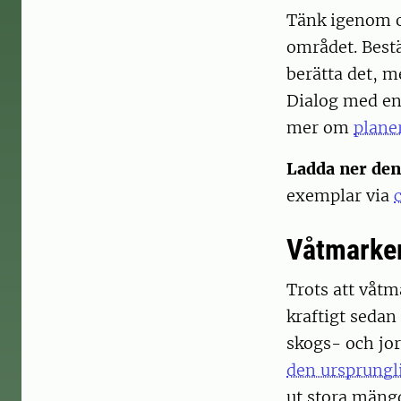
Tänk igenom o
området. Bes
berätta det, m
Dialog med eng
mer om
plane
Ladda ner den
exemplar via
Våtmarker
Trots att våtm
kraftigt sedan
skogs- och jo
den ursprungl
ut stora mängd