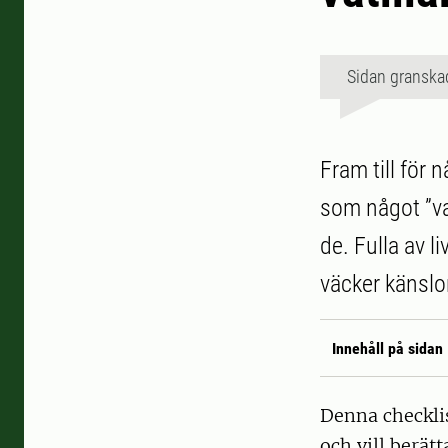
Sidan granska
Fram till för
som något ”va
de. Fulla av l
väcker känslor
Innehåll på sidan
Denna checklis
och vill berät