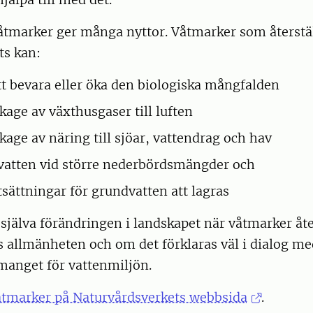
tmarker ger många nyttor. Våtmarker som återställ
ts kan:
att bevara eller öka den biologiska mångfalden
kage av växthusgaser till luften
kage av näring till sjöar, vattendrag och hav
 vatten vid större nederbördsmängder och
tsättningar för grundvatten att lagras
själva förändringen i landskapet när våtmarker åt
s allmänheten och om det förklaras väl i dialog m
manget för vattenmiljön.
tmarker på Naturvårdsverkets webbsida
.