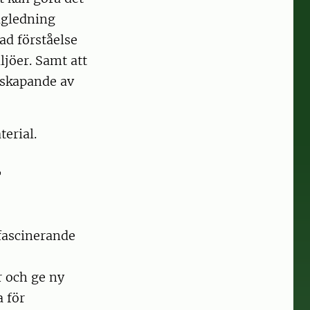
vägledning
kad förståelse
ljöer. Samt att
rskapande av
erial.
r
fascinerande
r och ge ny
 för