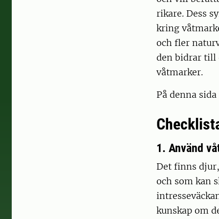
rikare. Dess s
kring våtmarker
och fler natur
den bidrar til
våtmarker.
På denna sida 
Checklist
1. Använd vå
Det finns djur
och som kan s
intresseväckan
kunskap om de