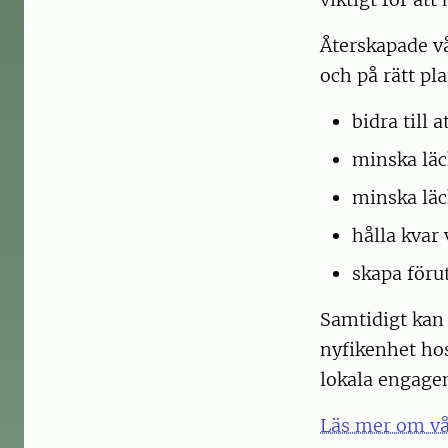
Återskapade vå
och på rätt pla
bidra till 
minska läc
minska läc
hålla kvar
skapa föru
Samtidigt kan 
nyfikenhet ho
lokala engage
Läs mer om vå