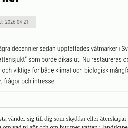
d: 2026-04-21
 några decennier sedan uppfattades våtmarker i Sv
ttensjukt” som borde dikas ut. Nu restaureras 
iv och viktiga för både klimat och biologisk mångf
, frågor och intresse.
ta vänder sig till dig som skyddar eller återskapar
ta om vad ni gör och om hur mer vatten i landskape