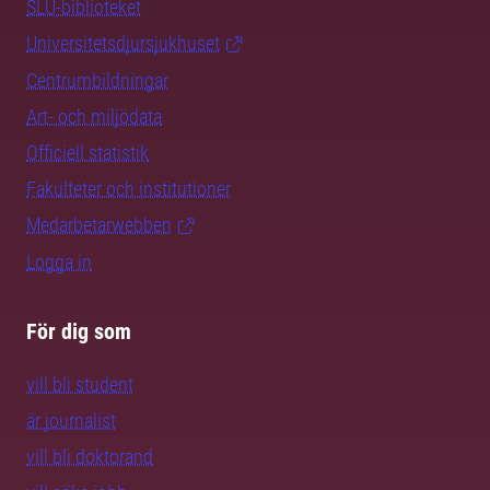
SLU-biblioteket
Universitetsdjursjukhuset
Centrumbildningar
Art- och miljödata
Officiell statistik
Fakulteter och institutioner
Medarbetarwebben
Logga in
För dig som
vill bli student
är journalist
vill bli doktorand