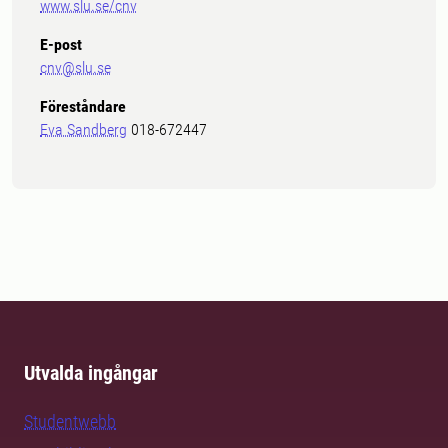
www.slu.se/cnv
E-post
cnv@slu.se
Föreståndare
Eva Sandberg
018-672447
Utvalda ingångar
Studentwebb