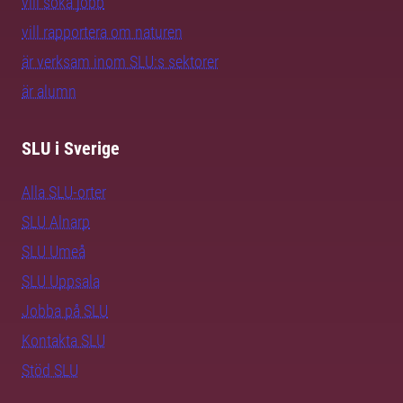
vill söka jobb
vill rapportera om naturen
är verksam inom SLU:s sektorer
är alumn
SLU i Sverige
Alla SLU-orter
SLU Alnarp
SLU Umeå
SLU Uppsala
Jobba på SLU
Kontakta SLU
Stöd SLU