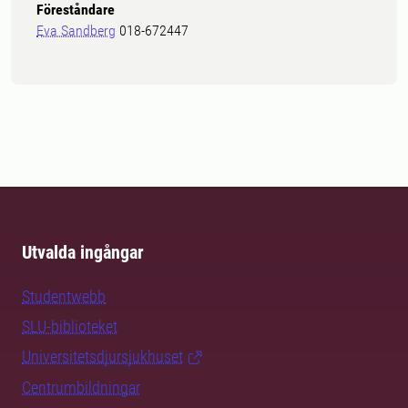
Föreståndare
Eva Sandberg
018-672447
Utvalda ingångar
Studentwebb
SLU-biblioteket
Universitetsdjursjukhuset
Centrumbildningar