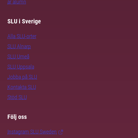
är alumn
SLU i Sverige
Alla SLU-orter
SLU Alnarp
SLU Umeå
SLU Uppsala
Jobba på SLU
Kontakta SLU
Stöd SLU
Följ oss
Instagram SLU.Sweden