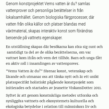
Genom konstprojektet Vems vatten är du? samlas
vattenprover och personliga berättelser in från
lokalsamhället. Genom biologiska färgprocesser, där
vatten från olika källor och platser blandas med
växtmaterial, skapas interaktiv konst som förändras
beroende på vattnets egenskaper.
En utställning skapas där besökarna kan röra sig runt och
samtidigt ta del av de olika berättelserna, om var
vattnet kom ifrån och vem det tillhör. Barn och unga fått
en aktiv roll i insamlingen av vattenprover.
"Vems Vatten är du?" förenar konst, vetenskap och
lärande och utmanar oss att tänka nytt och är ett unikt
platsspecifikt holistiskt pågående konstprojekt som
initierades och startades av Jeanette ViskansDotter 2011.
Syftet är att genom konstnärliga metoder utforska och
synliggöra vattnets och ekosystemets kulturella och
ekologiska betydelse i relation till människors liv och