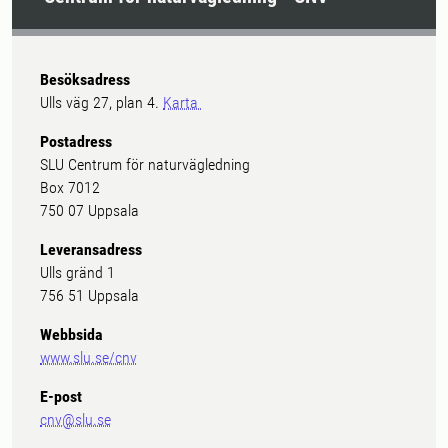
Besöksadress
Ulls väg 27, plan 4.
Karta
Postadress
SLU Centrum för naturvägledning
Box 7012
750 07 Uppsala
Leveransadress
Ulls gränd 1
756 51 Uppsala
Webbsida
www.slu.se/cnv
E-post
cnv@slu.se