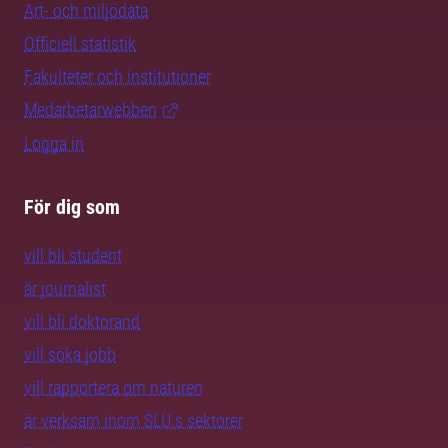
Art- och miljödata
Officiell statistik
Fakulteter och institutioner
Medarbetarwebben
Logga in
För dig som
vill bli student
är journalist
vill bli doktorand
vill söka jobb
vill rapportera om naturen
är verksam inom SLU:s sektorer