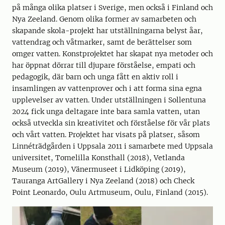
på många olika platser i Sverige, men också i Finland och
Nya Zeeland. Genom olika former av samarbeten och
skapande skola-projekt har utställningarna belyst åar,
vattendrag och våtmarker, samt de berättelser som
omger vatten. Konstprojektet har skapat nya metoder och
har öppnat dörrar till djupare förståelse, empati och
pedagogik, där barn och unga fått en aktiv roll i
insamlingen av vattenprover och i att forma sina egna
upplevelser av vatten. Under utställningen i Sollentuna
2024 fick unga deltagare inte bara samla vatten, utan
också utveckla sin kreativitet och förståelse för vår plats
och vårt vatten. Projektet har visats på platser, såsom
Linnéträdgården i Uppsala 2011 i samarbete med Uppsala
universitet, Tomelilla Konsthall (2018), Vetlanda
Museum (2019), Vänermuseet i Lidköping (2019),
Tauranga ArtGallery i Nya Zeeland (2018) och Check
Point Leonardo, Oulu Artmuseum, Oulu, Finland (2015).