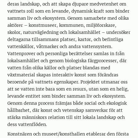
deras landskap, och att skapa djupare medvetenhet om
vattnets roll som en levande, dynamisk kraft som binder
samman liv och ekosystem. Genom samarbete med olika
aktörer – konstmuseer, kommunen, miljöforskare,
skolor, naturvägledning och lokalsamhället – undersöker
deltagarna tillsammans platser, kartor, och befintliga
vattenkällor, våtmarker och andra vattensystem.
Vattenprover och personliga berättelser samlas in från
lokalsamhället och genom biologiska färgprocesser, där
vatten från olika källor och platser blandas med
växtmaterial skapas interaktiv konst som förändras
beroende på vattnets egenskaper. Projektet utmanar oss
att se vatten inte bara som en resurs, utan som en helig,
levande entitet som binder samman liv och ekosystem.
Genom denna process främjas både social och ekologisk
hållbarhet, där konst och vetenskap samverkar för att
stärka människors relation till sitt lokala landskap och
dess vattenflöden.
Konstnären och museet/konsthallen etablerar den första