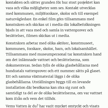
kontakten och sätter grunden för hur stort projektet kan
vara och vilka möjligheter som ses. Kontakt utvecklas
med kommunen, miljöforskare, skolor och till exempel
naturvägledare. En enkel film görs tillsammans med
konstnären och skickas ut i media där lokalbefolkningen
bjuds in att vara med och samla in vattenprover och
berättelser, filmen skickas ut i media.
Konstnären arbetar med olika aktörer, konstmuseet,
kommunen, forskare, skolor, barn, och lokalsamhället.
Tillsammans med museumpersonal tar konstnären hand
om det inlämnade vattnet och berättelserna, som
dokumenteras. Sedan fylls de olika glasbehållarna med
hundratals vattenprover och ett nummer sätts på glaset.
Ett och samma växtmaterial läggs i de olika
glasbehållarna. Utställningen byggs till en levande
installation där besökarna kan röra sig runt och
samtidigt ta del av de olika berättelserna, om var vattnet
kom ifrån och vem det tillhör.
Vems Vatten är du? har varit mycket omtyckt och visats