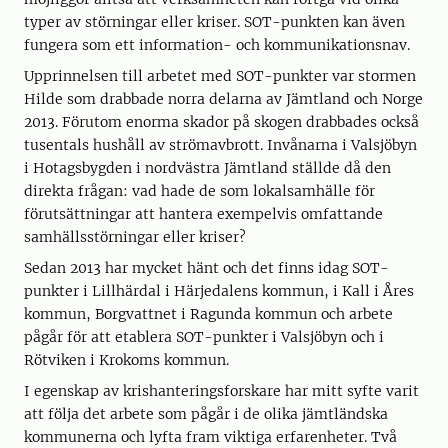
typer av störningar eller kriser. SOT-punkten kan även
fungera som ett information- och kommunikationsnav.
Upprinnelsen till arbetet med SOT-punkter var stormen
Hilde som drabbade norra delarna av Jämtland och Norge
2013. Förutom enorma skador på skogen drabbades också
tusentals hushåll av strömavbrott. Invånarna i Valsjöbyn
i Hotagsbygden i nordvästra Jämtland ställde då den
direkta frågan: vad hade de som lokalsamhälle för
förutsättningar att hantera exempelvis omfattande
samhällsstörningar eller kriser?
Sedan 2013 har mycket hänt och det finns idag SOT-
punkter i Lillhärdal i Härjedalens kommun, i Kall i Åres
kommun, Borgvattnet i Ragunda kommun och arbete
pågår för att etablera SOT-punkter i Valsjöbyn och i
Rötviken i Krokoms kommun.
I egenskap av krishanteringsforskare har mitt syfte varit
att följa det arbete som pågår i de olika jämtländska
kommunerna och lyfta fram viktiga erfarenheter. Två