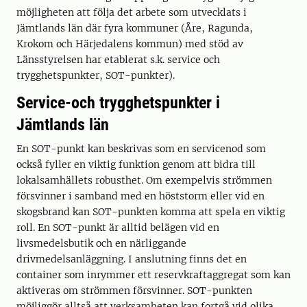
möjligheten att följa det arbete som utvecklats i
Jämtlands län där fyra kommuner (Åre, Ragunda,
Krokom och Härjedalens kommun) med stöd av
Länsstyrelsen har etablerat s.k. service och
trygghetspunkter, SOT-punkter).
Service-och trygghetspunkter i
Jämtlands län
En SOT-punkt kan beskrivas som en servicenod som
också fyller en viktig funktion genom att bidra till
lokalsamhällets robusthet. Om exempelvis strömmen
försvinner i samband med en höststorm eller vid en
skogsbrand kan SOT-punkten komma att spela en viktig
roll. En SOT-punkt är alltid belägen vid en
livsmedelsbutik och en närliggande
drivmedelsanläggning. I anslutning finns det en
container som inrymmer ett reservkraftaggregat som kan
aktiveras om strömmen försvinner. SOT-punkten
möjliggör alltså att verksamheten kan fortgå vid olika