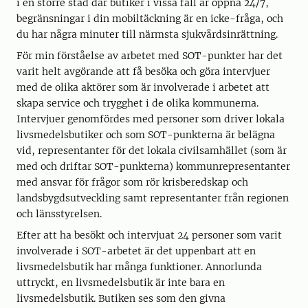
i en större stad där butiker i vissa fall är öppna 24/7,
begränsningar i din mobiltäckning är en icke-fråga, och
du har några minuter till närmsta sjukvårdsinrättning.
För min förståelse av arbetet med SOT-punkter har det
varit helt avgörande att få besöka och göra intervjuer
med de olika aktörer som är involverade i arbetet att
skapa service och trygghet i de olika kommunerna.
Intervjuer genomfördes med personer som driver lokala
livsmedelsbutiker och som SOT-punkterna är belägna
vid, representanter för det lokala civilsamhället (som är
med och driftar SOT-punkterna) kommunrepresentanter
med ansvar för frågor som rör krisberedskap och
landsbygdsutveckling samt representanter från regionen
och länsstyrelsen.
Efter att ha besökt och intervjuat 24 personer som varit
involverade i SOT-arbetet är det uppenbart att en
livsmedelsbutik har många funktioner. Annorlunda
uttryckt, en livsmedelsbutik är inte bara en
livsmedelsbutik. Butiken ses som den givna