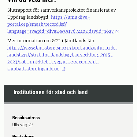
Slutrapport för samverkansprojektet finansierat av
Uppdrag landsbygd:
https://umu.diva-
portal.org/smash/record.jsf?
language=sv&pid=diva2%3A1767410&dswid=1627
Mer information om SOT i Jämtlands län:
https://www.lansstyrelsen.se/jamtland/natur-och-
landsbygd/stod-for-landsbygdsutveckling-2015-
2023/sot-projektet-tryggar-servicen-vid-
samhallsstorningar.html
Institutionen för stad och land
Besöksadress
Ulls väg 27
Postadress