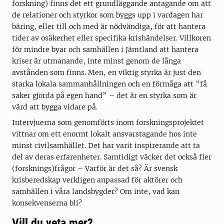
forskning) finns det ett grundläggande antagande om att
de relationer och styrkor som byggs upp i vardagen har
bäring, eller till och med är nödvändiga, för att hantera
tider av osäkerhet eller specifika krishändelser. Villkoren
för mindre byar och samhällen i Jämtland att hantera
kriser är utmanande, inte minst genom de långa
avstånden som finns. Men, en viktig styrka är just den
starka lokala sammanhållningen och en förmåga att ”få
saker gjorda på egen hand” – det är en styrka som är
värd att bygga vidare på.
Intervjuerna som genomförts inom forskningsprojektet
vittnar om ett enormt lokalt ansvarstagande hos inte
minst civilsamhället. Det har varit inspirerande att ta
del av deras erfarenheter. Samtidigt väcker det också fler
(forsknings)frågor – Varför är det så? Är svensk
krisberedskap verkligen anpassad för aktörer och
samhällen i våra landsbygder? Om inte, vad kan
konsekvenserna bli?
Vill du veta mer?