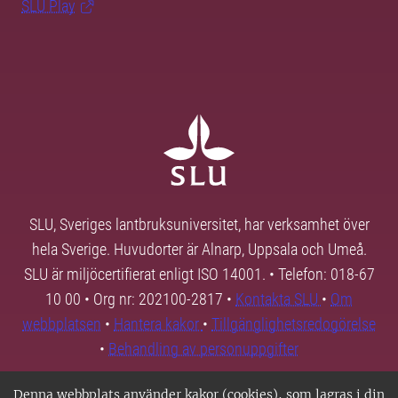
SLU Play
SLU, Sveriges lantbruksuniversitet, har verksamhet över
hela Sverige. Huvudorter är Alnarp, Uppsala och Umeå.
SLU är miljöcertifierat enligt ISO 14001. • Telefon: 018-67
10 00 • Org nr: 202100-2817 •
Kontakta SLU
•
Om
webbplatsen
•
Hantera kakor
•
Tillgänglighetsredogörelse
•
Behandling av personuppgifter
Denna webbplats använder kakor (cookies), som lagras i din