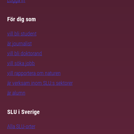
Logga in
För dig som
vill bli student
är journalist
vill bli doktorand
vill söka jobb
vill rapportera om naturen
är verksam inom SLU:s sektorer
är alumn
SLU i Sverige
Alla SLU-orter