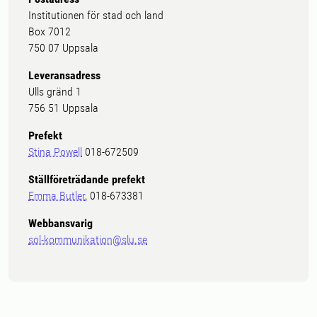
Institutionen för stad och land
Box 7012
750 07 Uppsala
Leveransadress
Ulls gränd 1
756 51 Uppsala
Prefekt
Stina Powell
018-672509
Ställföreträdande prefekt
Emma Butler
, 018-673381
Webbansvarig
sol-kommunikation@slu.se