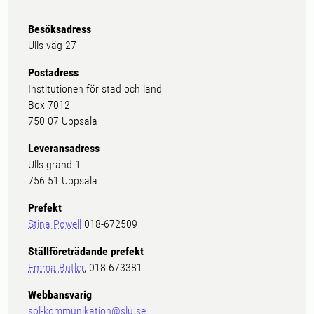
Besöksadress
Ulls väg 27
Postadress
Institutionen för stad och land
Box 7012
750 07 Uppsala
Leveransadress
Ulls gränd 1
756 51 Uppsala
Prefekt
Stina Powell
018-672509
Ställföreträdande prefekt
Emma Butler
, 018-673381
Webbansvarig
sol-kommunikation@slu.se