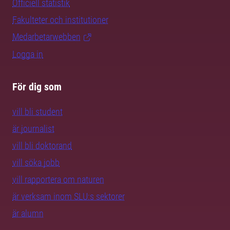
Officiell statistik
Fakulteter och institutioner
Medarbetarwebben
Logga in
För dig som
vill bli student
är journalist
vill bli doktorand
vill söka jobb
vill rapportera om naturen
är verksam inom SLU:s sektorer
är alumn