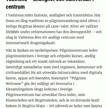
centrum
I Vadstena möts historia, andlighet och framtidstro. Här
finns en lång tradition av pilgrimsvandring med rötter i
Heliga Birgittas kloster på 1300-talet. Efter att vallfart
förbjöds under reformationen har den återuppstått – och
idag är Vadstena åter ett andligt centrum med
internationell dragningskraft.
Här är kyrkan en nyckelspelare. Pilgrimscentrum leder
pilgrimsrörelsen i Sverige och erbjuder kurser, andlig
vägledning och ett starkt nätverk av volontärer.
Samtidigt samarbetar man med regionen, kommuner och
civilsamhället för att utveckla infrastruktur med digitala
kartor, appar och boenden. Konceptet “Pilgrims
Welcome” gör det möjligt att övernatta i
församlingshem längs lederna i Sverige.
Pilgrimscentrum har utvecklat flera leder, som
Klosterleden och Birgittaleden, och är en drivande kraft
bakom St Birgitta Ways – ett nätverk av leder som knyter