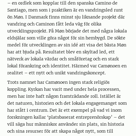
– en ordlek som kopplar till den spanska Camino de
Santiago, men som i praktiken är en vandringsled runt
ön Møn. I Danmark finns minst sju liknande projekt där
vandring och Caminon fått leda väg för olika
utvecklingsprojekt. På Møn började det med några lokala
eldsjälar som ville göra något för sin hembygd. De sökte
medel för utvecklingen av sin idé att visa det bästa Møn
har att bjuda på. Resultatet blev en skyltad led, ett
nätverk av lokala värdar och småföretag och en stark
lokal förankring och identitet. Härmed var Camønoen en
realitet – ett nytt och unikt vandringskoncept.
Trots namnet har Camønoen ingen stark religiös
koppling. Kyrkan har varit med under hela processen,
men har inte haft någon framträdande roll. Istället är
det naturen, historien och det lokala engagemanget som
har stått i centrum. Det är ett exempel på vad vi inom
forskningen kallar ‘platsbaserat entreprenörskap’ – det
vill säga hur människor använder sin plats, sin historia
och sina resurser för att skapa något nytt, som till