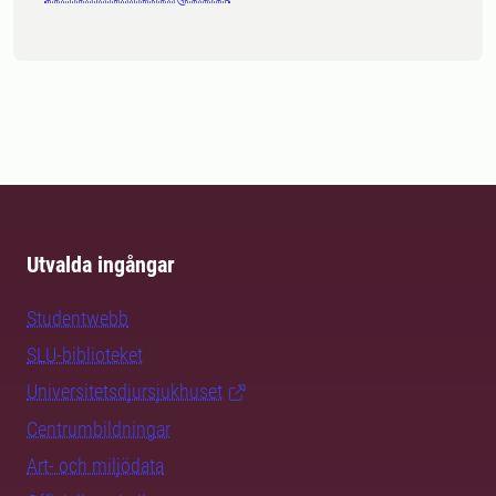
Utvalda ingångar
Studentwebb
SLU-biblioteket
Universitetsdjursjukhuset
Centrumbildningar
Art- och miljödata