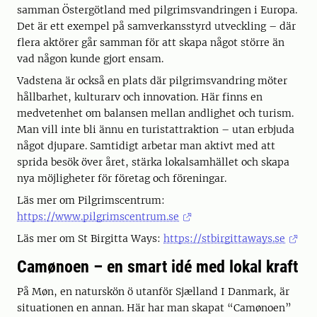
samman Östergötland med pilgrimsvandringen i Europa.
Det är ett exempel på samverkansstyrd utveckling – där
flera aktörer går samman för att skapa något större än
vad någon kunde gjort ensam.
Vadstena är också en plats där pilgrimsvandring möter
hållbarhet, kulturarv och innovation. Här finns en
medvetenhet om balansen mellan andlighet och turism.
Man vill inte bli ännu en turistattraktion – utan erbjuda
något djupare. Samtidigt arbetar man aktivt med att
sprida besök över året, stärka lokalsamhället och skapa
nya möjligheter för företag och föreningar.
Läs mer om Pilgrimscentrum:
https://www.pilgrimscentrum.se
Läs mer om St Birgitta Ways:
https://stbirgittaways.se
Camønoen – en smart idé med lokal kraft
På Møn, en naturskön ö utanför Sjælland I Danmark, är
situationen en annan. Här har man skapat “Camønoen”