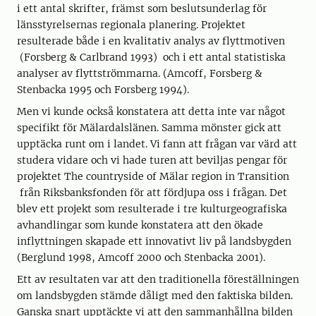
i ett antal skrifter, främst som beslutsunderlag för
länsstyrelsernas regionala planering. Projektet
resulterade både i en kvalitativ analys av flyttmotiven
(Forsberg & Carlbrand 1993) och i ett antal statistiska
analyser av flyttströmmarna. (Amcoff, Forsberg &
Stenbacka 1995 och Forsberg 1994).
Men vi kunde också konstatera att detta inte var något
specifikt för Mälardalslänen. Samma mönster gick att
upptäcka runt om i landet. Vi fann att frågan var värd att
studera vidare och vi hade turen att beviljas pengar för
projektet The countryside of Mälar region in Transition
från Riksbanksfonden för att fördjupa oss i frågan. Det
blev ett projekt som resulterade i tre kulturgeografiska
avhandlingar som kunde konstatera att den ökade
inflyttningen skapade ett innovativt liv på landsbygden
(Berglund 1998, Amcoff 2000 och Stenbacka 2001).
Ett av resultaten var att den traditionella föreställningen
om landsbygden stämde dåligt med den faktiska bilden.
Ganska snart upptäckte vi att den sammanhållna bilden