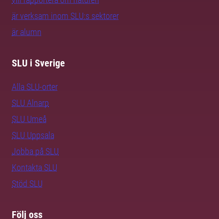
är verksam inom SLU:s sektorer
är alumn
SLU i Sverige
Alla SLU-orter
SLU Alnarp
SLU Umeå
SLU Uppsala
Jobba på SLU
Kontakta SLU
Stöd SLU
Följ oss