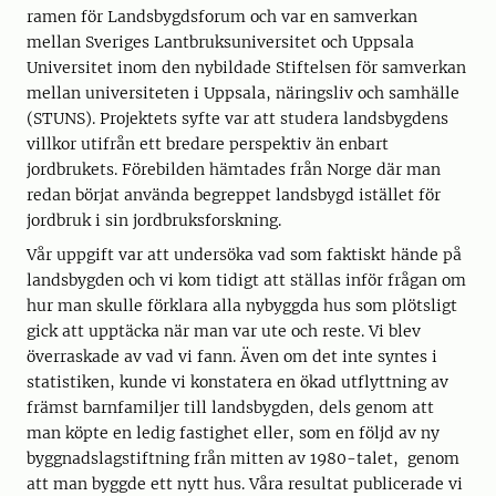
ramen för Landsbygdsforum och var en samverkan
mellan Sveriges Lantbruksuniversitet och Uppsala
Universitet inom den nybildade Stiftelsen för samverkan
mellan universiteten i Uppsala, näringsliv och samhälle
(STUNS). Projektets syfte var att studera landsbygdens
villkor utifrån ett bredare perspektiv än enbart
jordbrukets. Förebilden hämtades från Norge där man
redan börjat använda begreppet landsbygd istället för
jordbruk i sin jordbruksforskning.
Vår uppgift var att undersöka vad som faktiskt hände på
landsbygden och vi kom tidigt att ställas inför frågan om
hur man skulle förklara alla nybyggda hus som plötsligt
gick att upptäcka när man var ute och reste. Vi blev
överraskade av vad vi fann. Även om det inte syntes i
statistiken, kunde vi konstatera en ökad utflyttning av
främst barnfamiljer till landsbygden, dels genom att
man köpte en ledig fastighet eller, som en följd av ny
byggnadslagstiftning från mitten av 1980-talet, genom
att man byggde ett nytt hus. Våra resultat publicerade vi