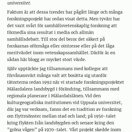
universitet.
Faktum är att dessa trender har pågått länge och många
forskningsprojekt har redan visat detta. Men tyvärr har
det varit svårt för samhällsvetenskaplig forskning att
förmedla sina resultat i media och allmän
samhällsdebatt. Till stor del beror det säkert på
forskarnas oförmåga eller ointresse eller på det låga
meritvärdet inom vetenskapssamhället. Därför är en
sådan här blogg av mycket stort värde.
Själv upptäckte jag tillsammans med kollegor att
förvånansvärt många valt att bosätta sig utanför
tätorterna redan 1992 när vi startade forskningsprojektet
Mälardalens landsbygd i förändring, tillsammans med
regionala planerare i Mälardalslänen. Vid den
kulturgeografiska institutionen vid Uppsala universitet,
där jag var verksam, fanns det en tradition av forskning
om flyttmönster mellan stad och land; på 1950-talet
kring flykten från landsbygden och senare kring den
”gröna vågen” på 1970-talet. Vårt projekt skedde inom