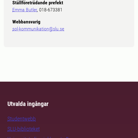
Ställföreträdande prefekt
Emma Butler
, 018-673381
Webbansvarig
sol-kommunikation@slu.se
Utvalda ingångar
Studentwebb
SLU-biblioteket