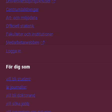
Universitetsdjursjukhuset
Centrumbildningar
Art- och miljödata
Officiell statistik
Fakulteter och institutioner
Medarbetarwebben
Logga in
För dig som
vill bli student
är journalist
vill bli doktorand
vill söka jobb
vill rapportera om naturen