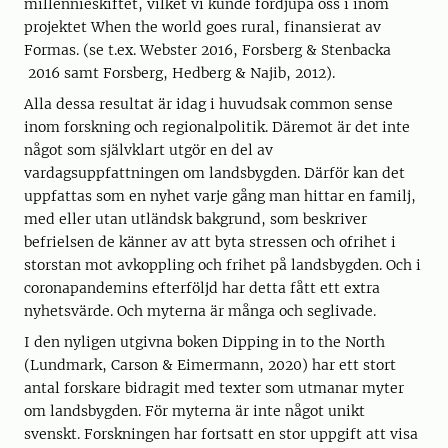
millennieskiftet, vilket vi kunde fördjupa oss i inom
projektet When the world goes rural, finansierat av
Formas. (se t.ex. Webster 2016, Forsberg & Stenbacka
2016 samt Forsberg, Hedberg & Najib, 2012).
Alla dessa resultat är idag i huvudsak common sense
inom forskning och regionalpolitik. Däremot är det inte
något som självklart utgör en del av
vardagsuppfattningen om landsbygden. Därför kan det
uppfattas som en nyhet varje gång man hittar en familj,
med eller utan utländsk bakgrund, som beskriver
befrielsen de känner av att byta stressen och ofrihet i
storstan mot avkoppling och frihet på landsbygden. Och i
coronapandemins efterföljd har detta fått ett extra
nyhetsvärde. Och myterna är många och seglivade.
I den nyligen utgivna boken Dipping in to the North
(Lundmark, Carson & Eimermann, 2020) har ett stort
antal forskare bidragit med texter som utmanar myter
om landsbygden. För myterna är inte något unikt
svenskt. Forskningen har fortsatt en stor uppgift att visa