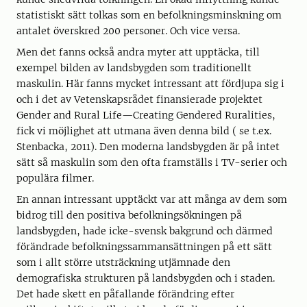
statistiskt sätt tolkas som en befolkningsminskning om
antalet överskred 200 personer. Och vice versa.
Men det fanns också andra myter att upptäcka, till
exempel bilden av landsbygden som traditionellt
maskulin. Här fanns mycket intressant att fördjupa sig i
och i det av Vetenskapsrådet finansierade projektet
Gender and Rural Life—Creating Gendered Ruralities,
fick vi möjlighet att utmana även denna bild ( se t.ex.
Stenbacka, 2011). Den moderna landsbygden är på intet
sätt så maskulin som den ofta framställs i TV-serier och
populära filmer.
En annan intressant upptäckt var att många av dem som
bidrog till den positiva befolkningsökningen på
landsbygden, hade icke-svensk bakgrund och därmed
förändrade befolkningssammansättningen på ett sätt
som i allt större utsträckning utjämnade den
demografiska strukturen på landsbygden och i staden.
Det hade skett en påfallande förändring efter