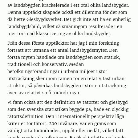
av landsbygden krackelerade i ett otal olika landsbygder.
Denna upptäckt skapade också ett dilemma för det som
då hette Glesbygdsverket. Det gick inte att ha en enhetlig
landsbygdsbild, vilket så småningom resulterade i en
mer förfinad klassificering av olika landsbygder.
Från dessa första upptäckter har jag i min forskning
fortsatt att utmana ett antal landsbygdsmyter. Den
första myten handlade om landsbygden som statisk,
traditionell och konservativ. Medan
befolkningsförändringar i urbana miljöer i stor
utsträckning sker inom ramen för en relativ fast urban
struktur, så påverkas landsbygden i större utsträckning
även av relativt små förändringar.
Vi fann också att den definition av tätorter och glesbygd
som den svenska statistiken byggde på, hade en olycklig
tätortsdefinition. Den i internationellt perspektiv låga
kriteriet för tätort, 200 invånare, var en gräns som
väldigt ofta förändrades, uppåt eller nedåt, vilket lätt
kunde snedvrida tolkningen. En ökad inflyttning kunde