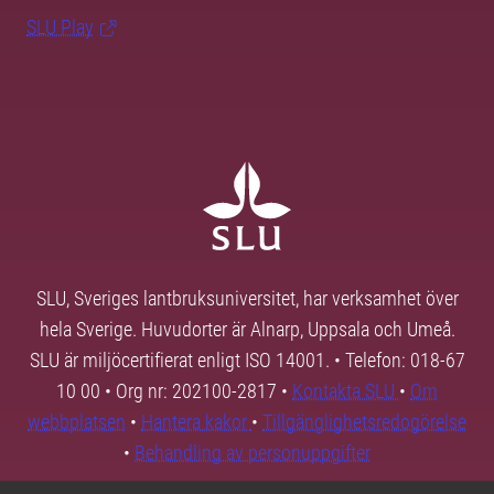
SLU Play
SLU, Sveriges lantbruksuniversitet, har verksamhet över
hela Sverige. Huvudorter är Alnarp, Uppsala och Umeå.
SLU är miljöcertifierat enligt ISO 14001. • Telefon: 018-67
10 00 • Org nr: 202100-2817 •
Kontakta SLU
•
Om
webbplatsen
•
Hantera kakor
•
Tillgänglighetsredogörelse
•
Behandling av personuppgifter