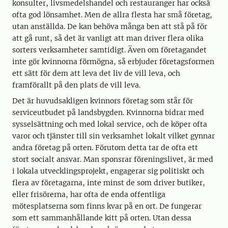
konsulter, livsmedelshandel och restauranger har också
ofta god lönsamhet. Men de allra flesta har små företag,
utan anställda. De kan behöva många ben att stå på för
att gå runt, så det är vanligt att man driver flera olika
sorters verksamheter samtidigt. Även om företagandet
inte gör kvinnorna förmögna, så erbjuder företagsformen
ett sätt för dem att leva det liv de vill leva, och
framförallt på den plats de vill leva.
Det är huvudsakligen kvinnors företag som står för
serviceutbudet på landsbygden. Kvinnorna bidrar med
sysselsättning och med lokal service, och de köper ofta
varor och tjänster till sin verksamhet lokalt vilket gynnar
andra företag på orten. Förutom detta tar de ofta ett
stort socialt ansvar. Man sponsrar föreningslivet, är med
i lokala utvecklingsprojekt, engagerar sig politiskt och
flera av företagarna, inte minst de som driver butiker,
eller frisörerna, har ofta de enda offentliga
mötesplatserna som finns kvar på en ort. De fungerar
som ett sammanhållande kitt på orten. Utan dessa