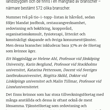
landsbygden och de finns i en mångfald av branscher –
närmare bestämt 572 olika branscher.
Nummer två på tio-i-topp-listan är hårvård, sedan
följer blandat jordbruk, restaurangverksamhet,
redovisning och bokföring, kroppsvård,
organisationskonsult, fysioterapi, litterärt och
konstnärligt skapande och övriga konsumenttjänster.
Men dessa branscher inkluderar bara 37% av de företag
som kvinnor äger.
Ett blogginlägg av Helene Ahl, Professor vid Jönköping
University, Karin Berglund, Professor vid Stockholms
universitet, Katarina Pettersson, Docent vid Sveriges
lantbruksuniversitet, Birgitta Sköld, Doktor vid
Linköpings universitet och Malin Tillmar, Professor vid
Linnéuniversitetet.
Det finns kvinnor som har stora tillverkningsföretag med
många anställda och dessa är oftast också de mest
lönsamma. Tjänsteföretag som redovisning och