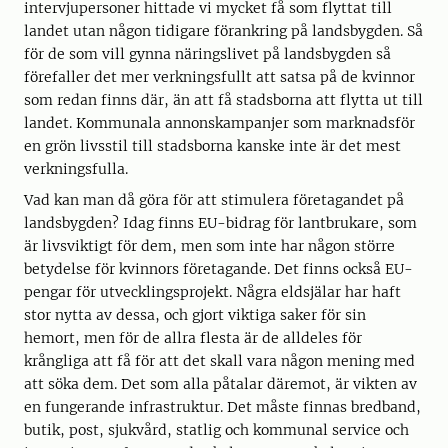
intervjupersoner hittade vi mycket få som flyttat till
landet utan någon tidigare förankring på landsbygden. Så
för de som vill gynna näringslivet på landsbygden så
förefaller det mer verkningsfullt att satsa på de kvinnor
som redan finns där, än att få stadsborna att flytta ut till
landet. Kommunala annonskampanjer som marknadsför
en grön livsstil till stadsborna kanske inte är det mest
verkningsfulla.
Vad kan man då göra för att stimulera företagandet på
landsbygden? Idag finns EU-bidrag för lantbrukare, som
är livsviktigt för dem, men som inte har någon större
betydelse för kvinnors företagande. Det finns också EU-
pengar för utvecklingsprojekt. Några eldsjälar har haft
stor nytta av dessa, och gjort viktiga saker för sin
hemort, men för de allra flesta är de alldeles för
krångliga att få för att det skall vara någon mening med
att söka dem. Det som alla påtalar däremot, är vikten av
en fungerande infrastruktur. Det måste finnas bredband,
butik, post, sjukvård, statlig och kommunal service och