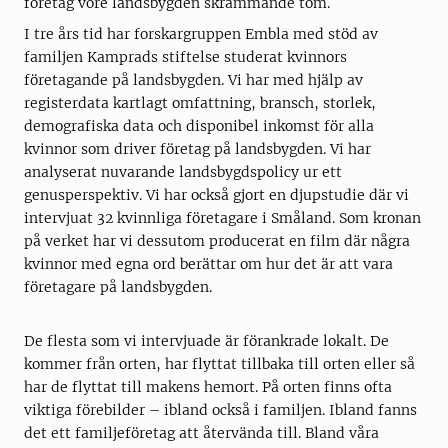
företag vore landsbygden skrämmande tom.
I tre års tid har forskargruppen Embla med stöd av
familjen Kamprads stiftelse studerat kvinnors
företagande på landsbygden. Vi har med hjälp av
registerdata kartlagt omfattning, bransch, storlek,
demografiska data och disponibel inkomst för alla
kvinnor som driver företag på landsbygden. Vi har
analyserat nuvarande landsbygdspolicy ur ett
genusperspektiv. Vi har också gjort en djupstudie där vi
intervjuat 32 kvinnliga företagare i Småland. Som kronan
på verket har vi dessutom producerat en film där några
kvinnor med egna ord berättar om hur det är att vara
företagare på landsbygden.
De flesta som vi intervjuade är förankrade lokalt. De
kommer från orten, har flyttat tillbaka till orten eller så
har de flyttat till makens hemort. På orten finns ofta
viktiga förebilder – ibland också i familjen. Ibland fanns
det ett familjeföretag att återvända till. Bland våra