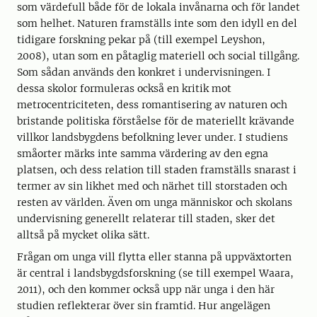
som värdefull både för de lokala invånarna och för lan­det
som helhet. Naturen framställs inte som den idyll en del
tidigare forskning pekar på (till exempel Leys­hon,
2008), utan som en påtaglig materiell och social tillgång.
Som sådan används den konkret i undervisningen. I
dessa skolor formuleras också en kritik mot
metrocentriciteten, dess romantise­ring av naturen och
bristande politis­ka förståelse för de materiellt krävande
villkor landsbygdens befolk­ning lever under. I studiens
småorter märks inte samma värdering av den egna
platsen, och dess re­­lation till staden framställs snarast i
termer av sin likhet med och närhet till storsta­den och
resten av världen. Även om unga människor och skolans
undervisning generellt relaterar till staden, sker det
alltså på mycket olika sätt.
Frågan om unga vill flytta eller stanna på uppväxtorten
är central i lands­bygds­forskning (se till exempel Waara,
2011), och den kommer också upp när unga i den här
studien reflekterar över sin framtid. Hur angelägen