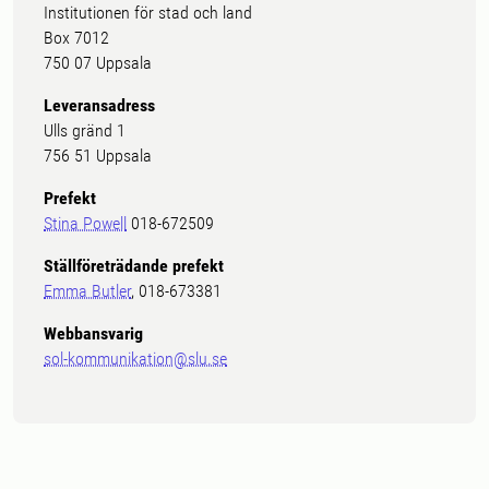
Institutionen för stad och land
Box 7012
750 07 Uppsala
Leveransadress
Ulls gränd 1
756 51 Uppsala
Prefekt
Stina Powell
018-672509
Ställföreträdande prefekt
Emma Butler
, 018-673381
Webbansvarig
sol-kommunikation@slu.se