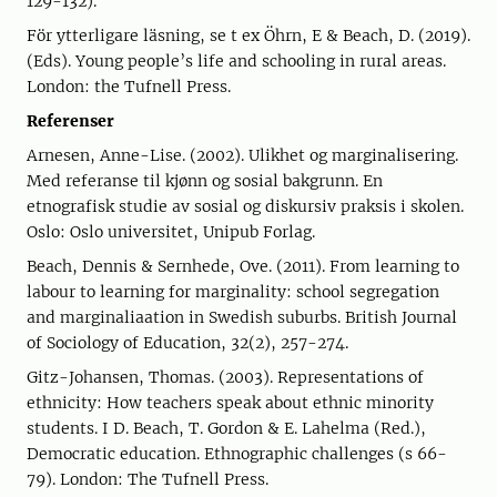
129-132).
För ytterligare läsning, se t ex Öhrn, E & Beach, D. (2019).
(Eds). Young people’s life and schooling in rural areas.
London: the Tufnell Press.
Referenser
Arnesen, Anne-Lise. (2002). Ulikhet og marginalisering.
Med referanse til kjønn og sosial bakgrunn. En
etnografisk studie av sosial og diskursiv praksis i skolen.
Oslo: Oslo universitet, Unipub Forlag.
Beach, Dennis & Sernhede, Ove. (2011). From learning to
labour to learning for marginality: school segregation
and marginaliaation in Swedish suburbs. British Journal
of Sociology of Education, 32(2), 257-274.
Gitz-Johansen, Thomas. (2003). Representations of
ethnicity: How teachers speak about ethnic minority
students. I D. Beach, T. Gordon & E. Lahelma (Red.),
Democratic education. Ethnographic challenges (s 66-
79). London: The Tufnell Press.