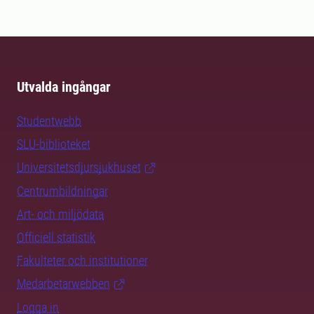
Utvalda ingångar
Studentwebb
SLU-biblioteket
Universitetsdjursjukhuset
Centrumbildningar
Art- och miljödata
Officiell statistik
Fakulteter och institutioner
Medarbetarwebben
Logga in