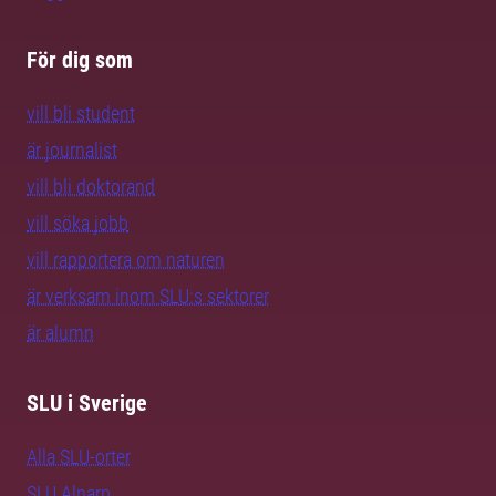
För dig som
vill bli student
är journalist
vill bli doktorand
vill söka jobb
vill rapportera om naturen
är verksam inom SLU:s sektorer
är alumn
SLU i Sverige
Alla SLU-orter
SLU Alnarp