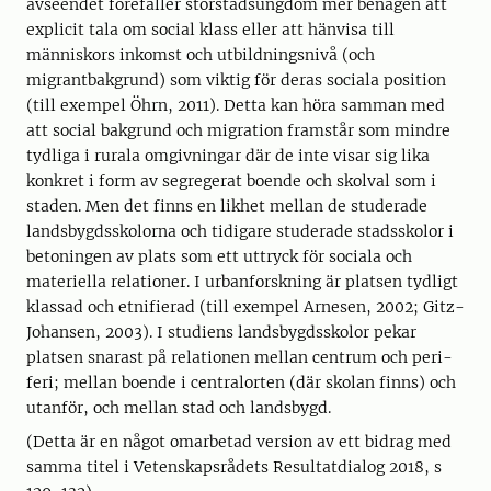
avseendet förefaller storstads­ung­­­­­dom mer benägen att
explicit tala om social klass eller att hänvisa till
människors inkomst och utbildningsnivå (och
migrantbakgrund) som viktig för deras sociala po­si­tion
(till exempel Öhrn, 2011). Detta kan höra samman med
att social bakgrund och mig­ra­tion framstår som mindre
tydliga i rurala omgivningar där de inte visar sig lika
kon­kret i form av segregerat boende och skolval som i
staden. Men det finns en likhet mellan de studerade
landsbygdsskolorna och tidigare studerade stadsskolor i
beto­ningen av plats som ett uttryck för sociala och
materiella relationer. I urbanforsk­ning är platsen tydligt
klassad och etnifierad (till exempel Arnesen, 2002; Gitz-
Johansen, 2003). I stu­­diens landsbygdsskolor pekar
platsen snarast på relationen mellan centrum och peri­
feri; mellan boende i centralorten (där skolan finns) och
utanför, och mellan stad och landsbygd.
(Detta är en något omarbetad version av ett bidrag med
samma titel i Vetenskapsrådets Resultatdialog 2018, s