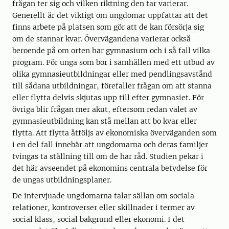
frågan ter sig och vilken riktning den tar varierar.
Generellt är det viktigt om ungdomar upp­­fat­tar att det
finns arbete på platsen som gör att de kan försörja sig
om de stannar kvar. Övervägandena varierar också
beroende på om orten har gymnasium och i så fall vilka
program. För unga som bor i samhällen med ett utbud av
olika gymnasieutbild­ning­ar eller med pendlingsavstånd
till sådana utbildningar, förefaller frågan om att stanna
el­ler flytta delvis skjutas upp till efter gymnasiet. För
övriga blir frågan mer akut, ef­ter­som redan valet av
gymnasieutbildning kan stå mellan att bo kvar eller
flytta. Att flyt­ta åtföljs av ekonomiska överväganden som
i en del fall innebär att ungdomarna och deras familjer
tvingas ta ställning till om de har råd. Studien pekar i
det här av­seen­det på ekonomins centrala betydelse för
de ungas utbildningsplaner.
De intervjuade ungdomarna talar sällan om sociala
relationer, kontroverser eller skillnader i termer av
social klass, social bakgrund eller ekonomi. I det