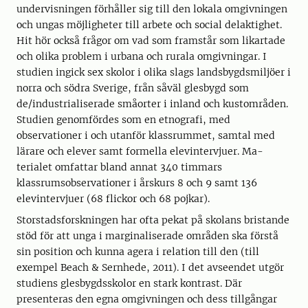
undervisningen förhåller sig till den lokala omgivningen
och ungas möjligheter till arbete och social delaktighet.
Hit hör också frågor om vad som framstår som likartade
och olika problem i urbana och rurala omgivningar. I
studien ingick sex skolor i oli­ka slags landsbygdsmiljöer i
norra och södra Sverige, från såväl glesbygd som
de/industrialiserade små­orter i inland och kustområden.
Studien genomfördes som en etnografi, med
observationer i och utan­­­­för klassrum­met, samtal med
lärare och elever samt formella elevintervjuer. Ma­
terialet omfattar bland annat 340 timmars
klassrumsobservationer i årskurs 8 och 9 samt 136
elevintervjuer (68 flickor och 68 pojkar).
Storstadsforskningen har ofta pekat på skolans bristande
stöd för att unga i marginali­sera­de områden ska förstå
sin position och kunna agera i relation till den (till
exempel Beach & Sernhede, 2011). I det avseendet utgör
studiens glesbygdsskolor en stark kontrast. Där
presenteras den egna omgivningen och dess tillgångar