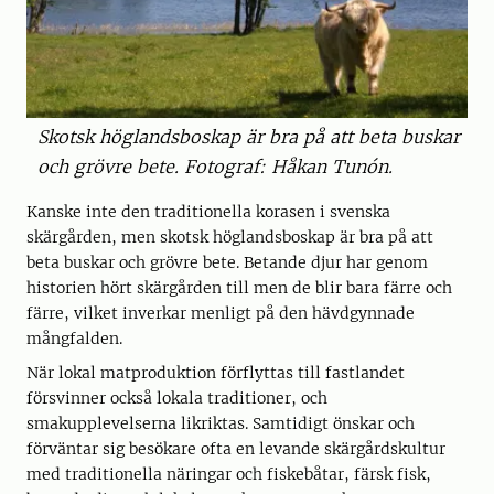
Skotsk höglandsboskap är bra på att beta buskar
och grövre bete. Fotograf: Håkan Tunón.
Kanske inte den traditionella korasen i svenska
skärgården, men skotsk höglandsboskap är bra på att
beta buskar och grövre bete. Betande djur har genom
historien hört skärgården till men de blir bara färre och
färre, vilket inverkar menligt på den hävdgynnade
mångfalden.
När lokal matproduktion förflyttas till fastlandet
försvinner också lokala traditioner, och
smakupplevelserna likriktas. Samtidigt önskar och
förväntar sig besökare ofta en levande skärgårdskultur
med traditionella näringar och fiskebåtar, färsk fisk,