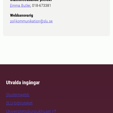
Emma Butler
, 018-673381
Webbansvarig
sol-kommunikation@slu.se
Utvalda ingångar
Studentwebb
SLU-biblioteket
Universitetsdjursjukhuset