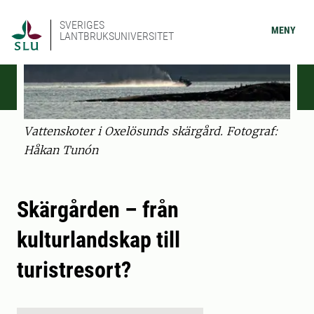
SVERIGES
MENY
LANTBRUKSUNIVERSITET
Vattenskoter i Oxelösunds skärgård. Fotograf:
Håkan Tunón
Skärgården – från
kulturlandskap till
turistresort?