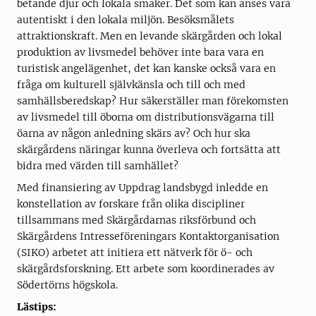
betande djur och lokala smaker. Det som kan anses vara
autentiskt i den lokala miljön. Besöksmålets
attraktionskraft. Men en levande skärgården och lokal
produktion av livsmedel behöver inte bara vara en
turistisk angelägenhet, det kan kanske också vara en
fråga om kulturell självkänsla och till och med
samhällsberedskap? Hur säkerställer man förekomsten
av livsmedel till öborna om distributionsvägarna till
öarna av någon anledning skärs av? Och hur ska
skärgårdens näringar kunna överleva och fortsätta att
bidra med värden till samhället?
Med finansiering av Uppdrag landsbygd inledde en
konstellation av forskare från olika discipliner
tillsammans med Skärgårdarnas riksförbund och
Skärgårdens Intresseföreningars Kontaktorganisation
(SIKO) arbetet att initiera ett nätverk för ö- och
skärgårdsforskning. Ett arbete som koordinerades av
Södertörns högskola.
Lästips: