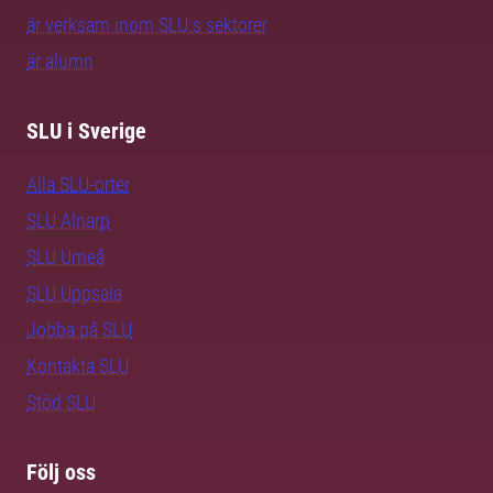
är verksam inom SLU:s sektorer
är alumn
SLU i Sverige
Alla SLU-orter
SLU Alnarp
SLU Umeå
SLU Uppsala
Jobba på SLU
Kontakta SLU
Stöd SLU
Följ oss