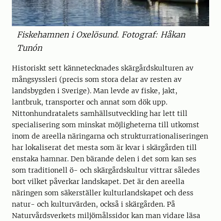
Fiskehamnen i Oxelösund. Fotograf: Håkan
Tunón
Historiskt sett kännetecknades skärgårdskulturen av
mångsyssleri (precis som stora delar av resten av
landsbygden i Sverige). Man levde av fiske, jakt,
lantbruk, transporter och annat som dök upp.
Nittonhundratalets samhällsutveckling har lett till
specialisering som minskat möjligheterna till utkomst
inom de areella näringarna och strukturrationaliseringen
har lokaliserat det mesta som är kvar i skärgården till
enstaka hamnar. Den bärande delen i det som kan ses
som traditionell ö- och skärgårdskultur vittrar således
bort vilket påverkar landskapet. Det är den areella
näringen som säkerställer kulturlandskapet och dess
natur- och kulturvärden, också i skärgården. På
Naturvårdsverkets miljömålssidor kan man vidare läsa