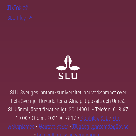
TikTok
SLU Play
SLU, Sveriges lantbruksuniversitet, har verksamhet över
hela Sverige. Huvudorter är Alnarp, Uppsala och Umeå.
SLU är miljöcertifierat enligt ISO 14001. • Telefon: 018-67
10 00 • Org nr: 202100-2817 •
Kontakta SLU
•
Om
webbplatsen
•
Hantera kakor
•
Tillgänglighetsredogörelse
•
Behandling av personuppgifter