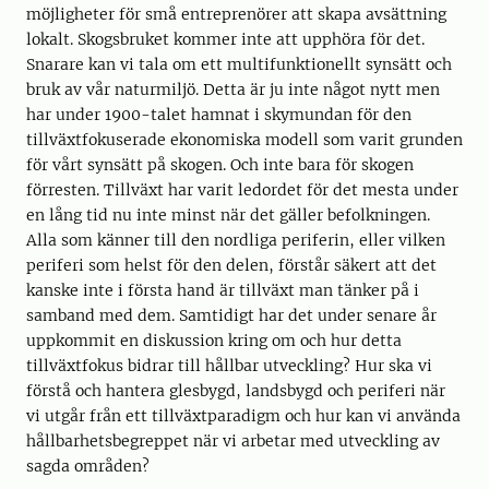
möjligheter för små entreprenörer att skapa avsättning
lokalt. Skogsbruket kommer inte att upphöra för det.
Snarare kan vi tala om ett multifunktionellt synsätt och
bruk av vår naturmiljö. Detta är ju inte något nytt men
har under 1900-talet hamnat i skymundan för den
tillväxtfokuserade ekonomiska modell som varit grunden
för vårt synsätt på skogen. Och inte bara för skogen
förresten. Tillväxt har varit ledordet för det mesta under
en lång tid nu inte minst när det gäller befolkningen.
Alla som känner till den nordliga periferin, eller vilken
periferi som helst för den delen, förstår säkert att det
kanske inte i första hand är tillväxt man tänker på i
samband med dem. Samtidigt har det under senare år
uppkommit en diskussion kring om och hur detta
tillväxtfokus bidrar till hållbar utveckling? Hur ska vi
förstå och hantera glesbygd, landsbygd och periferi när
vi utgår från ett tillväxtparadigm och hur kan vi använda
hållbarhetsbegreppet när vi arbetar med utveckling av
sagda områden?