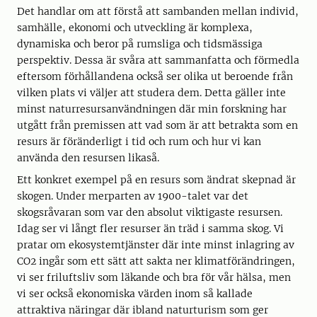
Det handlar om att förstå att sambanden mellan individ,
samhälle, ekonomi och utveckling är komplexa,
dynamiska och beror på rumsliga och tidsmässiga
perspektiv. Dessa är svåra att sammanfatta och förmedla
eftersom förhållandena också ser olika ut beroende från
vilken plats vi väljer att studera dem. Detta gäller inte
minst naturresursanvändningen där min forskning har
utgått från premissen att vad som är att betrakta som en
resurs är föränderligt i tid och rum och hur vi kan
använda den resursen likaså.
Ett konkret exempel på en resurs som ändrat skepnad är
skogen. Under merparten av 1900-talet var det
skogsråvaran som var den absolut viktigaste resursen.
Idag ser vi långt fler resurser än träd i samma skog. Vi
pratar om ekosystemtjänster där inte minst inlagring av
CO2 ingår som ett sätt att sakta ner klimatförändringen,
vi ser friluftsliv som läkande och bra för vår hälsa, men
vi ser också ekonomiska värden inom så kallade
attraktiva näringar där ibland naturturism som ger