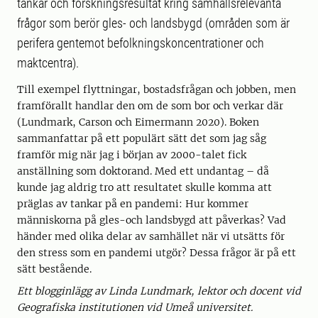
tankar och forskningsresultat kring samhällsrelevanta
frågor som berör gles- och landsbygd (områden som är
perifera gentemot befolkningskoncentrationer och
maktcentra).
Till exempel flyttningar, bostadsfrågan och jobben, men
framförallt handlar den om de som bor och verkar där
(Lundmark, Carson och Eimermann 2020). Boken
sammanfattar på ett populärt sätt det som jag såg
framför mig när jag i början av 2000-talet fick
anställning som doktorand. Med ett undantag – då
kunde jag aldrig tro att resultatet skulle komma att
präglas av tankar på en pandemi: Hur kommer
människorna på gles-och landsbygd att påverkas? Vad
händer med olika delar av samhället när vi utsätts för
den stress som en pandemi utgör? Dessa frågor är på ett
sätt bestående.
Ett blogginlägg av Linda Lundmark, lektor och docent vid
Geografiska institutionen vid Umeå universitet.