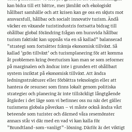
kan bidra till ett bättre, mer jämlikt och ekologiskt
hållbart samhälle och att krisen kan ge oss en skjuts mot
ansvarsfull, hållbar och socialt innovativ turism. Ändå
väcker en växande turistindustris fortsatta bidrag till
ohållbar global förändring frågan om huruvida hållbar
turism faktiskt kan uppnås via en så kallad” balanserad
”strategi som fortsätter främja ekonomisk tillväxt. Så
kallad ’grön tillväxt’ och turismplanering för att komma
åt problemen kring överturism kan man se som reformer
på marginalen och ändrar inte i grunden ett ohållbart
system inriktat på ekonomisk tillväxt. Att ändra
ledningsstrukturer eller förbättra teknologin eller att
hantera de resurser som finns lokalt genom politiska
strategier och planering är inte tillräckligt långtgående
åtgärder i det läge som vi befinner oss nu när det gäller
turismens globala påverkan – vi måste också ändra vårt
beteende som turister och därmed våra resemönster
annars står vi där med en vad vi kan kalla för
”Brundtland-som-vanligt”-lösning. Därför är det viktigt