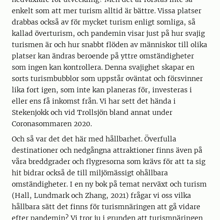
enkelt som att mer turism alltid är bättre. Vissa platser
drabbas också av för mycket turism enligt somliga, så
kallad överturism, och pandemin visar just på hur svajig
turismen är och hur snabbt flöden av människor till olika
platser kan ändras beroende på yttre omständigheter
som ingen kan kontrollera. Denna svajighet skapar en
sorts turismbubblor som uppstår oväntat och försvinner
lika fort igen, som inte kan planeras för, investeras i
eller ens få inkomst från. Vi har sett det hända i
Stekenjokk och vid Trollsjön bland annat under
Coronasommaren 2020.
Och så var det det här med hållbarhet. Överfulla
destinationer och nedgångna attraktioner finns även på
våra breddgrader och flygresorna som krävs för att ta sig
hit bidrar också de till miljömässigt ohållbara
omständigheter. I en ny bok på temat nerväxt och turism
(Hall, Lundmark och Zhang, 2021) frågar vi oss vilka
hållbara sätt det finns för turismnäringen att gå vidare
efter pandemin? Vi tror ju i grunden att turismnäringen