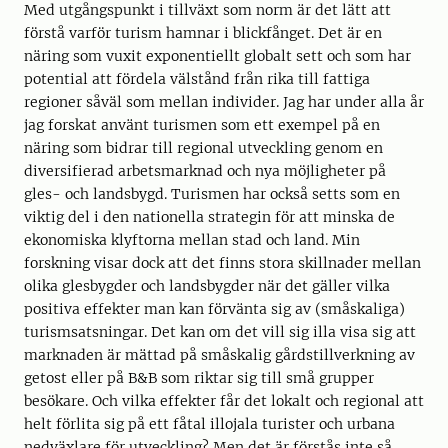
Med utgångspunkt i tillväxt som norm är det lätt att
förstå varför turism hamnar i blickfånget. Det är en
näring som vuxit exponentiellt globalt sett och som har
potential att fördela välstånd från rika till fattiga
regioner såväl som mellan individer. Jag har under alla år
jag forskat använt turismen som ett exempel på en
näring som bidrar till regional utveckling genom en
diversifierad arbetsmarknad och nya möjligheter på
gles- och landsbygd. Turismen har också setts som en
viktig del i den nationella strategin för att minska de
ekonomiska klyftorna mellan stad och land. Min
forskning visar dock att det finns stora skillnader mellan
olika glesbygder och landsbygder när det gäller vilka
positiva effekter man kan förvänta sig av (småskaliga)
turismsatsningar. Det kan om det vill sig illa visa sig att
marknaden är mättad på småskalig gårdstillverkning av
getost eller på B&B som riktar sig till små grupper
besökare. Och vilka effekter får det lokalt och regional att
helt förlita sig på ett fåtal illojala turister och urbana
nedväxlare för utveckling? Men det är förstås inte så