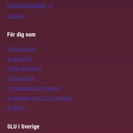
Medarbetarwebben
Logga in
För dig som
vill bli student
är journalist
vill bli doktorand
vill söka jobb
vill rapportera om naturen
är verksam inom SLU:s sektorer
är alumn
SLU i Sverige