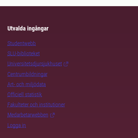
Utvalda ingångar
Studentwebb
SLU-biblioteket
Universitetsdjursjukhuset
Centrumbildningar
Art- och miljödata
Officiell statistik
Fakulteter och institutioner
Medarbetarwebben
Logga in