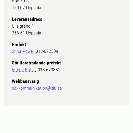
Box 7012
750 07 Uppsala
Leveransadress
Ulls gränd 1
756 51 Uppsala
Prefekt
Stina Powell
018-672509
Ställföreträdande prefekt
Emma Butler
, 018-673381
Webbansvarig
sol-kommunikation@slu.se