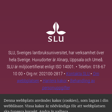
SLU, Sveriges lantbruksuniversitet, har verksamhet över
hela Sverige. Huvudorter är Alnarp, Uppsala och Umeå.
SLU är miljöcertifierat enligt ISO 14001. • Telefon: 018-67
10 00 • Org nr: 202100-2817 •
Kontakta SLU
•
Om
webbplatsen
•
Hantera kakor
•
Behandling av
personuppgifter
Denna webbplats använder kakor (cookies), som lagras i din
webbläsare. Vissa kakor är nödvändiga för att webbplatsen
ska fungera korrekt. Andra är valbara.