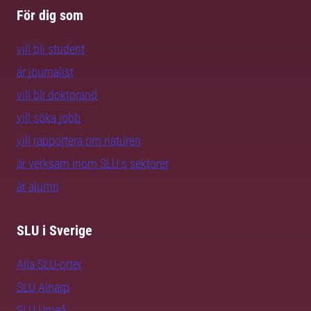
För dig som
vill bli student
är journalist
vill bli doktorand
vill söka jobb
vill rapportera om naturen
är verksam inom SLU:s sektorer
är alumn
SLU i Sverige
Alla SLU-orter
SLU Alnarp
SLU Umeå