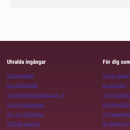
Utvalda ingångar
För dig so
Studentwebb
vill bli studen
SLU-biblioteket
är journalist
Universitetsdjursjukhuset
vill bli dokto
vill söka jobb
Centrumbildningar
vill rapporte
Art- och miljödata
är verksam i
Officiell statistik