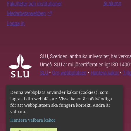
är alumn
Fakulteter och institutioner
Medarbetarwebben
Logga in
SLU, Sveriges lantbruksuniversitet, har verk
Umeå. SLU är miljöcertifierat enligt ISO 140
SLU
•
Om webbplatsen
•
Hantera kakor
•
Til
Denna webbplats använder kakor (cookies), som
lagras i din webbläsare. Vissa kakor är nödvändiga
för att webbplatsen ska fungera korrekt. Andra är
valbara.
Hantera valbara kakor