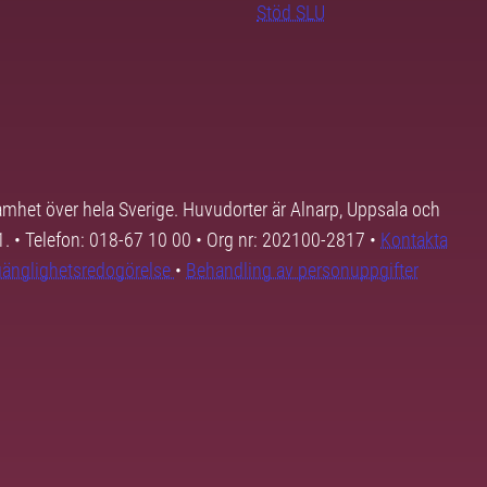
Stöd SLU
samhet över hela Sverige. Huvudorter är Alnarp, Uppsala och
01. • Telefon: 018-67 10 00 • Org nr: 202100-2817 •
Kontakta
lgänglighetsredogörelse
•
Behandling av personuppgifter