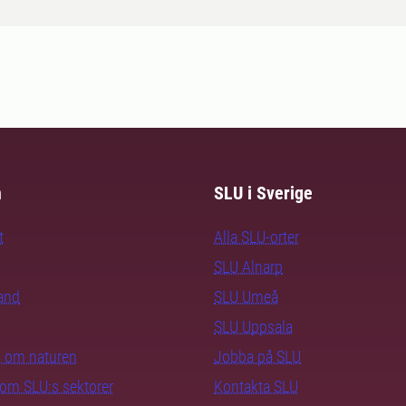
m
SLU i Sverige
t
Alla SLU-orter
SLU Alnarp
rand
SLU Umeå
SLU Uppsala
ra om naturen
Jobba på SLU
nom SLU:s sektorer
Kontakta SLU