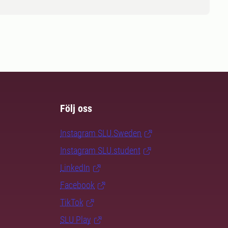
Följ oss
Instagram SLU.Sweden
Instagram SLU.student
LinkedIn
Facebook
TikTok
SLU Play