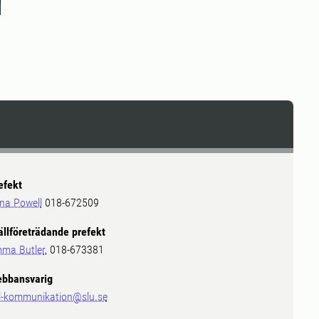
efekt
ina Powell
018-672509
ällföreträdande prefekt
ma Butler
, 018-673381
bbansvarig
l-kommunikation@slu.se