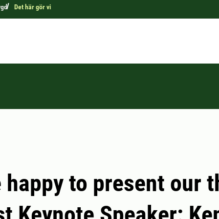
ygd
Det här gör vi
 happy to present our t
st Keynote Speaker: K