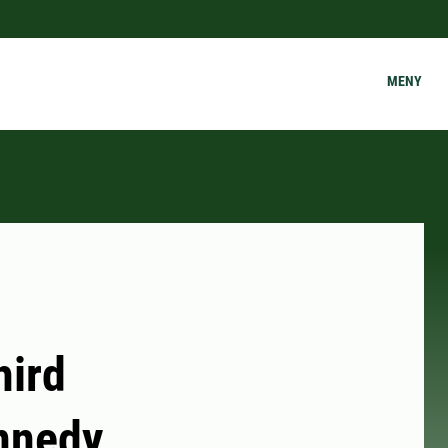
MENY
hird
ennedy