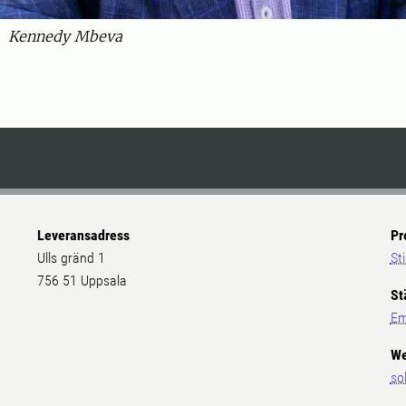
Kennedy Mbeva
Leveransadress
Pr
Ulls gränd 1
St
756 51 Uppsala
St
Em
We
so