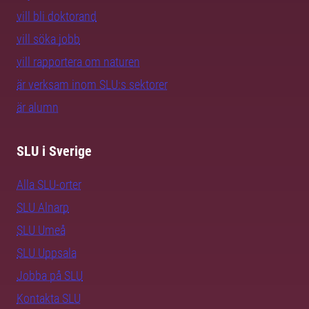
vill bli doktorand
vill söka jobb
vill rapportera om naturen
är verksam inom SLU:s sektorer
är alumn
SLU i Sverige
Alla SLU-orter
SLU Alnarp
SLU Umeå
SLU Uppsala
Jobba på SLU
Kontakta SLU