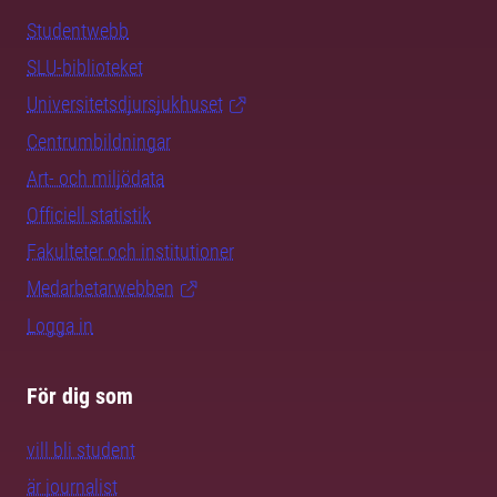
Studentwebb
SLU-biblioteket
Universitetsdjursjukhuset
Centrumbildningar
Art- och miljödata
Officiell statistik
Fakulteter och institutioner
Medarbetarwebben
Logga in
För dig som
vill bli student
är journalist