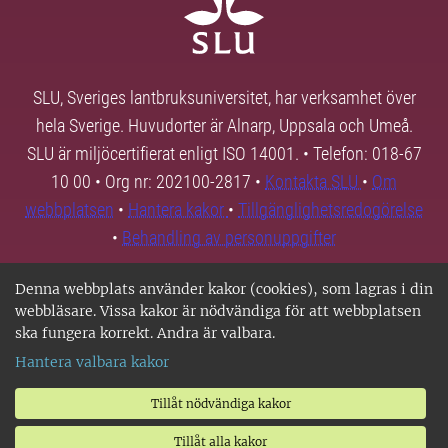
SLU, Sveriges lantbruksuniversitet, har verksamhet över
hela Sverige. Huvudorter är Alnarp, Uppsala och Umeå.
SLU är miljöcertifierat enligt ISO 14001. • Telefon: 018-67
10 00 • Org nr: 202100-2817 •
Kontakta SLU
•
Om
webbplatsen
•
Hantera kakor
•
Tillgänglighetsredogörelse
•
Behandling av personuppgifter
Denna webbplats använder kakor (cookies), som lagras i din
webbläsare. Vissa kakor är nödvändiga för att webbplatsen
ska fungera korrekt. Andra är valbara.
Hantera valbara kakor
Tillåt nödvändiga kakor
Tillåt alla kakor