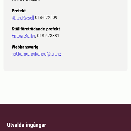
Prefekt
Stina Powell
018-672509
Ställföreträdande prefekt
Emma Butler
, 018-673381
Webbansvarig
sol-kommunikation@slu.se
Utvalda ingångar