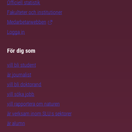
Officiell statistik
Fakulteter och institutioner
Medarbetarwebben
Logga in
För dig som
vill bli student
är journalist
vill bli doktorand
vill söka jobb
vill rapportera om naturen
är verksam inom SLU:s sektorer
är alumn