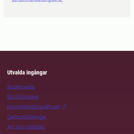
Utvalda ingångar
Studentwebb
SLU-biblioteket
Universitetsdjursjukhuset
Centrumbildningar
Art- och miljödata