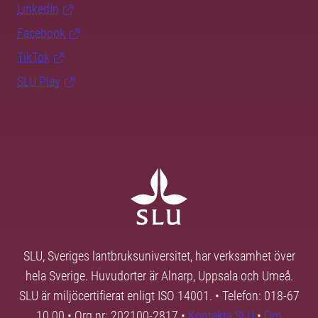
LinkedIn
Facebook
TikTok
SLU Play
SLU, Sveriges lantbruksuniversitet, har verksamhet över
hela Sverige. Huvudorter är Alnarp, Uppsala och Umeå.
SLU är miljöcertifierat enligt ISO 14001. • Telefon: 018-67
10 00 • Org nr: 202100-2817 •
Kontakta SLU
•
Om