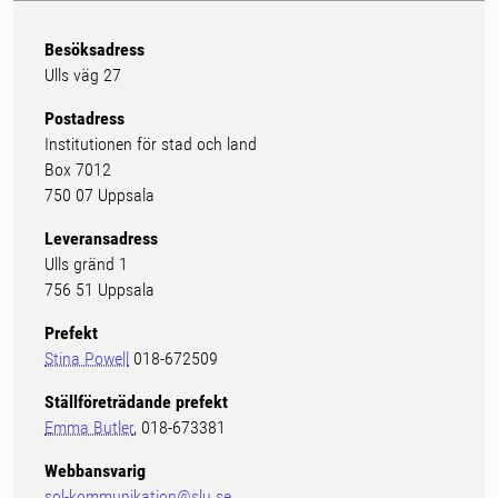
Besöksadress
Ulls väg 27
Postadress
Institutionen för stad och land
Box 7012
750 07 Uppsala
Leveransadress
Ulls gränd 1
756 51 Uppsala
Prefekt
Stina Powell
018-672509
Ställföreträdande prefekt
Emma Butler
, 018-673381
Webbansvarig
sol-kommunikation@slu.se