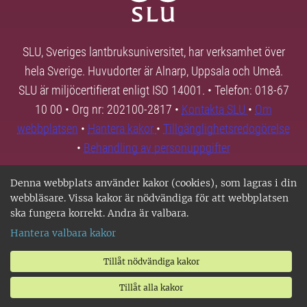
SLU, Sveriges lantbruksuniversitet, har verksamhet över
hela Sverige. Huvudorter är Alnarp, Uppsala och Umeå.
SLU är miljöcertifierat enligt ISO 14001. • Telefon: 018-67
10 00 • Org nr: 202100-2817 •
Kontakta SLU
•
Om
webbplatsen
•
Hantera kakor
•
Tillgänglighetsredogörelse
•
Behandling av personuppgifter
Denna webbplats använder kakor (cookies), som lagras i din
webbläsare. Vissa kakor är nödvändiga för att webbplatsen
ska fungera korrekt. Andra är valbara.
Hantera valbara kakor
Tillåt nödvändiga kakor
Tillåt alla kakor