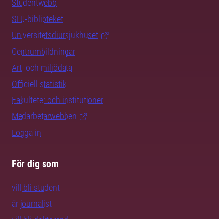
Studentwebb
SLU-biblioteket
Universitetsdjursjukhuset
Centrumbildningar
Art- och miljödata
Officiell statistik
Fakulteter och institutioner
Medarbetarwebben
Logga in
För dig som
vill bli student
är journalist