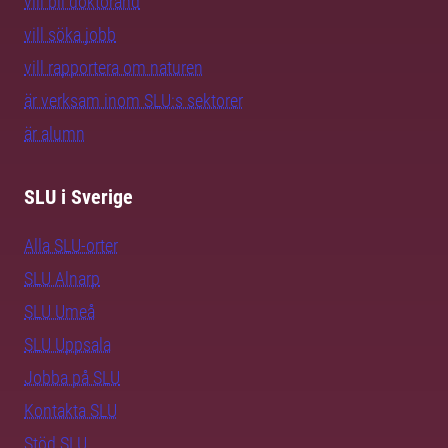
vill bli doktorand
vill söka jobb
vill rapportera om naturen
är verksam inom SLU:s sektorer
är alumn
SLU i Sverige
Alla SLU-orter
SLU Alnarp
SLU Umeå
SLU Uppsala
Jobba på SLU
Kontakta SLU
Stöd SLU