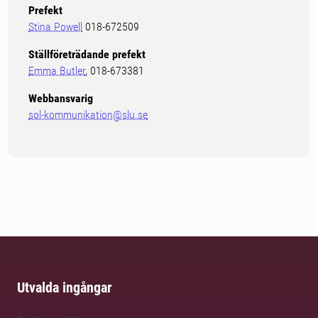
Prefekt
Stina Powell
018-672509
Ställföreträdande prefekt
Emma Butler
, 018-673381
Webbansvarig
sol-kommunikation@slu.se
Utvalda ingångar