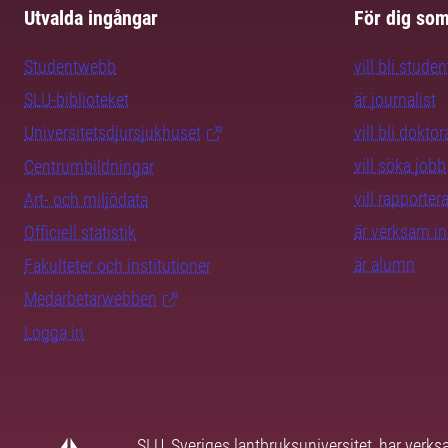
Utvalda ingångar
För dig so
Studentwebb
vill bli studen
SLU-biblioteket
är journalist
Universitetsdjursjukhuset
vill bli dokto
vill söka jobb
Centrumbildningar
vill rapporte
Art- och miljödata
är verksam i
Officiell statistik
är alumn
Fakulteter och institutioner
Medarbetarwebben
Logga in
SLU, Sveriges lantbruksuniversitet, har verk