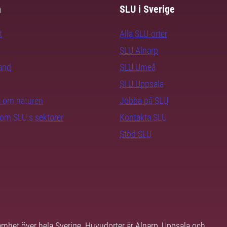
m
SLU i Sverige
t
Alla SLU-orter
SLU Alnarp
rand
SLU Umeå
SLU Uppsala
ra om naturen
Jobba på SLU
nom SLU:s sektorer
Kontakta SLU
Stöd SLU
samhet över hela Sverige. Huvudorter är Alnarp, Uppsala och