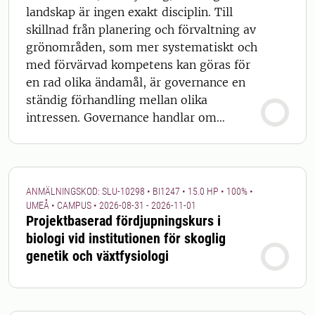
lösningar, över skogsförvaltning i den
landskap är ingen exakt disciplin. Till
globala syd, till miljörättvisa. I kursen
skillnad från planering och förvaltning av
ingår muntliga prov och muntliga
grönområden, som mer systematiskt och
gruppredovisningar.
med förvärvad kompetens kan göras för
en rad olika ändamål, är governance en
ständig förhandling mellan olika
intressen. Governance handlar om
beslutsfattande. Olika aktörer med
varierande makt och befogenheter
påverkar hur skog och landskap förvaltas.
I den här kursen gör vi en djupdykning in
ANMÄLNINGSKOD: SLU-10298 • BI1247 • 15.0 HP • 100% •
i governanceteorier och –trender, och
UMEÅ • CAMPUS • 2026-08-31 - 2026-11-01
Projektbaserad fördjupningskurs i
tillämpar vår kunskap på samtida,
biologi vid institutionen för skoglig
verkliga fall, i allt från naturbaserade
genetik och växtfysiologi
lösningar, över skogsförvaltning i den
globala syd, till miljörättvisa. I kursen
ingår muntliga prov och muntliga
gruppredovisningar.