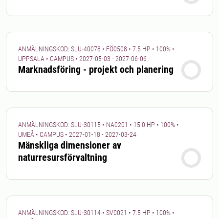
institution angående handledare och
ämne för arbetet. Ta därför i god tid
kontakt med kursledare eller tänkbar
handledare om möjligheten att göra
ANMÄLNINGSKOD: SLU-40078 • FÖ0508 • 7.5 HP • 100% •
självständigt arbete vid en institution.
UPPSALA • CAMPUS • 2027-05-03 - 2027-06-06
Institutionen kan informera om vilken
Marknadsföring - projekt och planering
anmälningskod som gäller och annat
praktiskt kring genomförandet, t. ex. vid
vilken ort arbetet kan genomföras.
ANMÄLNINGSKOD: SLU-30115 • NA0201 • 15.0 HP • 100% •
UMEÅ • CAMPUS • 2027-01-18 - 2027-03-24
Mänskliga dimensioner av
naturresursförvaltning
ANMÄLNINGSKOD: SLU-30114 • SV0021 • 7.5 HP • 100% •