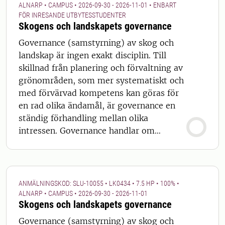
botanik, 7,5 hp). Under de 10 veckor
uthålligheten säkras. Kursen är indelad i
ALNARP • CAMPUS • 2026-09-30 - 2026-11-01 • ENBART
kurserna ges så varvas veckorna mellan
FÖR INRESANDE UTBYTESSTUDENTER
tre huvudavsnitt: produktion, transport
Skogens och landskapets governance
kurserna, med heltidsstudier på
samt koordinering. Produktions- och
respektive kurs. Det innebär att om
transportavsnitten omfattar ekonomi,
Governance (samstyrning) av skog och
enbart en av kurserna läses så blir det
upphandling och styrning för att uppfylla
landskap är ingen exakt disciplin. Till
perioder med heltidsstudier som kommer
leveransplaner till industrier.
skillnad från planering och förvaltning av
att varvas med perioder helt utan studier.
Koordinering omfattar organisering av
grönområden, som mer systematiskt och
aktiviteter för planering, genomförande
med förvärvad kompetens kan göras för
och uppföljning mellan länkarna i den
en rad olika ändamål, är governance en
skogsindustriella försörjningskedjan.
ständig förhandling mellan olika
Kursen kan genomföras helt på distans.
intressen. Governance handlar om
Undervisning sker från campus i Umeå,
beslutsfattande. Olika aktörer med
där infrastruktur tillhandahålls för
varierande makt och befogenheter
studenter som är fysiskt närvarande.
påverkar hur skog och landskap förvaltas.
I den här kursen gör vi en djupdykning in
ANMÄLNINGSKOD: SLU-10055 • LK0434 • 7.5 HP • 100% •
i governanceteorier och –trender, och
ALNARP • CAMPUS • 2026-09-30 - 2026-11-01
Skogens och landskapets governance
tillämpar vår kunskap på samtida,
verkliga fall, i allt från naturbaserade
Governance (samstyrning) av skog och