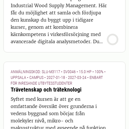
kommer att delta i obligatoriska övningar
Industrial Wood Supply Management. Här
och seminarier under hela kursen för
får du möjlighet att samla och fördjupa
utökat lärande.
den kunskap du byggt upp i tidigare
kurser, genom att kombinera
kärnkompetens i virkesförsörjning med
avancerade digitala analysmetoder. Du
arbetar med skogsindustriella
försörjningssystem som komplexa
helheter där råvarutillgång, industriella
behov, hållbarhet och konkurrenskraft
ANMÄLNINGSKOD: SLU-M3117 • SV0046 • 15.0 HP • 100% •
samspelar. Med hjälp av
UPPSALA • CAMPUS • 2027-01-18 - 2027-03-24 • ENBART
FÖR INRESANDE UTBYTESSTUDENTER
framtidsscenarier och modellering
Trävetenskap och träteknologi
analyserar du hur tillgången på virke kan
utvecklas över tid, och hur osäkerheter
Syftet med kursen är att ge en
som klimatförändringar,
omfattande översikt över grunderna i
policyförändringar och
vedens byggnad som börjar från
marknadsutveckling påverkar industrins
molekyler nivå, mikro- och
försörjningssäkerhet. Kursen fungerar
makrostruktur med avseende på funktion