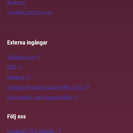
är alumn
vill söka jobb hos oss
Externa ingångar
Antagning.se
CSN
Mecenat
Sveriges förenade studentkårer (SFS)
Universitets- och högskolerådet
Följ oss
Instagram SLU.Sweden