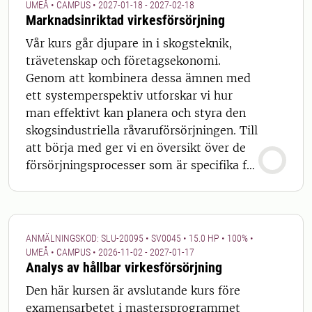
UMEÅ • CAMPUS • 2027-01-18 - 2027-02-18
Marknadsinriktad virkesförsörjning
Vår kurs går djupare in i skogsteknik,
trävetenskap och företagsekonomi.
Genom att kombinera dessa ämnen med
ett systemperspektiv utforskar vi hur
man effektivt kan planera och styra den
skogsindustriella råvaruförsörjningen. Till
att börja med ger vi en översikt över de
försörjningsprocesser som är specifika för
skogsindustrin. Därifrån behandlar våra
föreläsningar inköp av virke, principer för
aptering, upphandling av
skogsentreprenadtjänster,
ANMÄLNINGSKOD: SLU-20095 • SV0045 • 15.0 HP • 100% •
transportledning, flödesoptimering och
UMEÅ • CAMPUS • 2026-11-02 - 2027-01-17
Analys av hållbar virkesförsörjning
virkeskvalitetsrelaterade frågor, allt
utifrån ett marknadsorienterat perspektiv
Den här kursen är avslutande kurs före
på virkesförsörjningen. Studenter
examensarbetet i mastersprogrammet