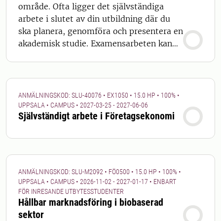
handledare om möjligheten att göra
område. Ofta ligger det självständiga
självständigt arbete vid en institution.
arbete i slutet av din utbildning där du
Institutionen kan informera om vilken
ska planera, genomföra och presentera en
anmälningskod som gäller och annat
akademisk studie. Examensarbeten kan
praktiskt kring genomförandet, t. ex. vid
skrivas enskilt eller i par. Vi
vilken ort arbetet kan genomföras.
rekommenderar att Du har läst en
metodkurs innan Du läser
examensarbeteskursen, och 5 hp metod
ANMÄLNINGSKOD: SLU-40076 • EX1050 • 15.0 HP • 100% •
är ett förkunskapskrav. Ditt arbete
UPPSALA • CAMPUS • 2027-03-25 - 2027-06-06
Självständigt arbete i Företagsekonomi
publiceras offentligt efter
överenskommelse. Se även
https://student.slu.se/studier/examensar
beten/ Det är du som student som
ansvarar för att identifiera och välja en
ANMÄLNINGSKOD: SLU-M2092 • FÖ0500 • 15.0 HP • 100% •
lämplig uppgift för det självständiga
UPPSALA • CAMPUS • 2026-11-02 - 2027-01-17 • ENBART
arbetet. För att antas till kursen krävs att
FÖR INRESANDE UTBYTESSTUDENTER
Hållbar marknadsföring i biobaserad
du innan kursstart har gjort en
sektor
överenskommelse med handledande