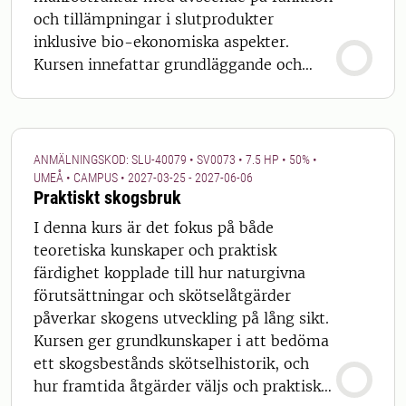
som programmets capstonekurs och är
och tillämpningar i slutprodukter
starkt tillämpad. I avancerade fallstudier
inklusive bio-ekonomiska aspekter.
använder du digitala verktyg och
Kursen innefattar grundläggande och
analytiska metoder för att utvärdera och
avancerade egenskaper hos trä,
utveckla försörjningsstrategier för både
fibermaterial, bio-kompositer, deras
befintliga och nya industrier. Du tränar på
hållbarhet och nedbrytning, skydd,
att fatta strategiska beslut under
behandling och testning. Aspekter av
ANMÄLNINGSKOD: SLU-40079 • SV0073 • 7.5 HP • 50% •
osäkerhet och att bedöma långsiktig
biomaterial modifiering och industriell
UMEÅ • CAMPUS • 2027-03-25 - 2027-06-06
Praktiskt skogsbruk
hållbarhet och konkurrenskraft. Samtidigt
processteknik t ex. sågverk, massa- och
stärker du din förmåga till kritiskt
papperstillverkning, bio-komposit
I denna kurs är det fokus på både
tänkande, problemlösning, samarbete
material, bioraffinaderier och framtida
teoretiska kunskaper och praktisk
och professionell kommunikation. Kursen
potential för lignocellulosa i avancerade
färdighet kopplade till hur naturgivna
ger dig därmed ett analytiskt och
material kommer också att diskuteras.
förutsättningar och skötselåtgärder
systemorienterat helhetsperspektiv – och
Det övergripande målet för kursen är att
påverkar skogens utveckling på lång sikt.
en stabil grund för ditt kommande
ge studenterna en fördjupad kunskap om
Kursen ger grundkunskaper i att bedöma
mastersarbete och för kvalificerade roller
trä och lignocellulosa som råvara för
ett skogsbestånds skötselhistorik, och
inom skogsindustrins råvaruförsörjning.
konventionella och moderna teknologiska
hur framtida åtgärder väljs och praktiskt
Kursen kan genomföras helt på distans.
processer. Gästföreläsningar, studiebesök