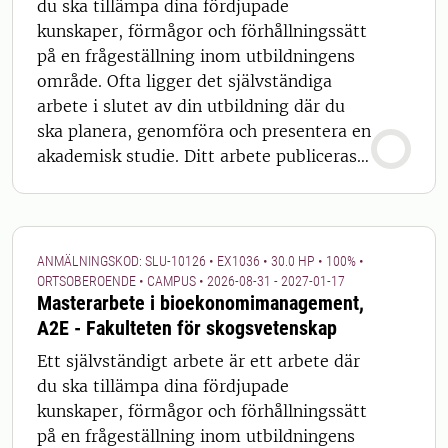
du ska tillämpa dina fördjupade
kunskaper, förmågor och förhållningssätt
på en frågeställning inom utbildningens
område. Ofta ligger det självständiga
arbete i slutet av din utbildning där du
ska planera, genomföra och presentera en
akademisk studie. Ditt arbete publiceras
offentligt. Se även
https://student.slu.se/studier/examensar
beten/ Det är du som student som
ansvarar för att identifiera och välja en
ANMÄLNINGSKOD: SLU-10126 • EX1036 • 30.0 HP • 100% •
lämplig uppgift för det självständiga
ORTSOBEROENDE • CAMPUS • 2026-08-31 - 2027-01-17
Masterarbete i bioekonomimanagement,
arbetet. För att antas till kursen krävs att
A2E - Fakulteten för skogsvetenskap
du innan kursstart har gjort en
överenskommelse med handledande
Ett självständigt arbete är ett arbete där
institution angående handledare och
du ska tillämpa dina fördjupade
ämne för arbetet. Ta därför i god tid
kunskaper, förmågor och förhållningssätt
kontakt med kursledare eller tänkbar
på en frågeställning inom utbildningens