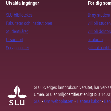
Utvalda ingångar
För dig so
SLU-biblioteket
är ny student
Fakulteter och institutioner
vill bli studen
Studentkårer
vill bli dokto
IT-support
är alumn
Servicecenter
vill söka job
SLU, Sveriges lantbruksuniversitet, har verk
Umeå. SLU är miljöcertifierat enligt ISO 140
SLU
•
Om webbplatsen
•
Hantera kakor
•
Beh