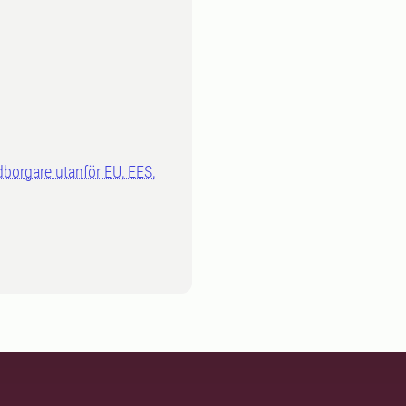
dborgare utanför EU, EES,