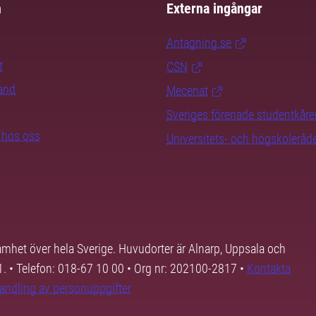
m
Externa ingångar
Antagning.se
t
CSN
rand
Mecenat
Sveriges förenade studentkåre
b hos oss
Universitets- och högskoleråd
samhet över hela Sverige. Huvudorter är Alnarp, Uppsala och
01. • Telefon: 018-67 10 00 • Org nr: 202100-2817 •
Kontakta
andling av personuppgifter