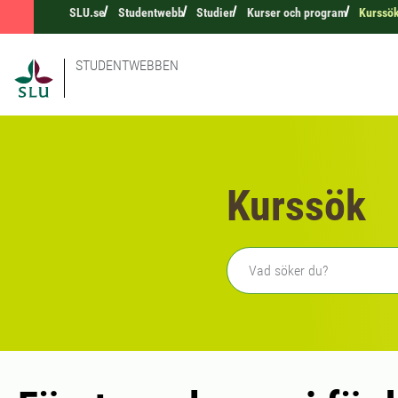
SLU.se
Studentwebb
Studier
Kurser och program
Kurssö
STUDENTWEBBEN
Kurssök
Fritext sökning