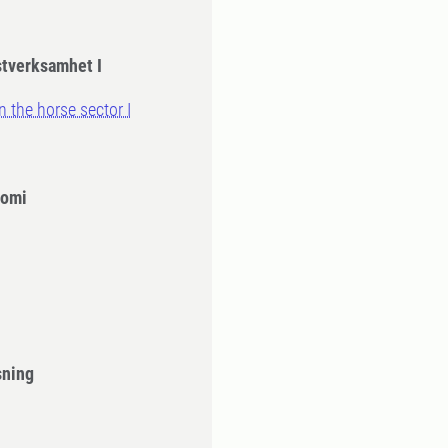
stverksamhet I
n the horse sector I
nomi
sning