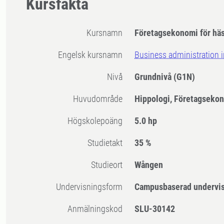
Kursfakta
Kursnamn
Företagsekonomi för hä
Engelsk kursnamn
Business administration i
Nivå
Grundnivå
(G1N)
Huvudområde
Hippologi, Företagseko
högskolepoäng
5.0 hp
Studietakt
35 %
Studieort
Wången
Undervisningsform
Campusbaserad undervi
Anmälningskod
SLU-30142