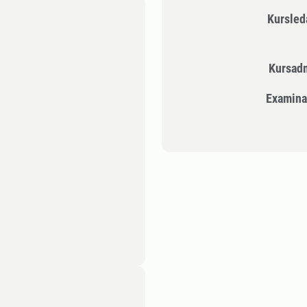
Kursle
Kursad
Examina