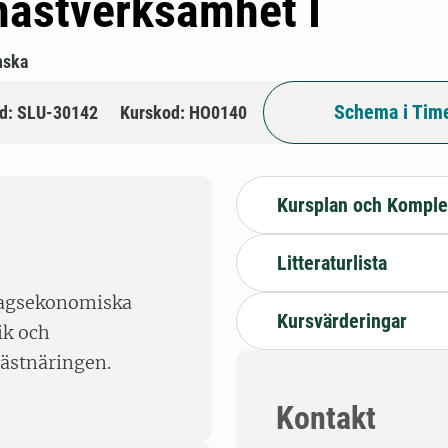
hästverksamhet I
nska
Schema i Tim
d: SLU-30142
Kurskod: HO0140
Kursplan och Komple
Litteraturlista
etagsekonomiska
Kursvärderingar
ik och
ästnäringen.
Kontakt